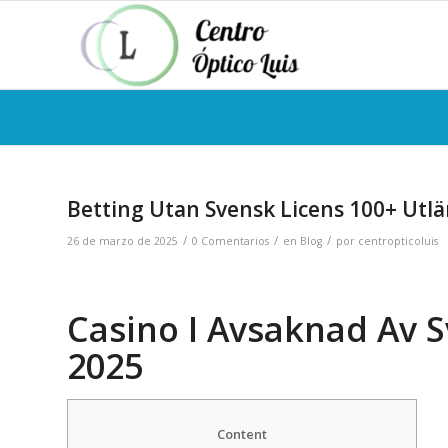
Betting Utan Svensk Licens 100+ Utl
/
/
/
26 de marzo de 2025
0 Comentarios
en
Blog
por
centropticoluis
Casino I Avsaknad Av 
2025
Content