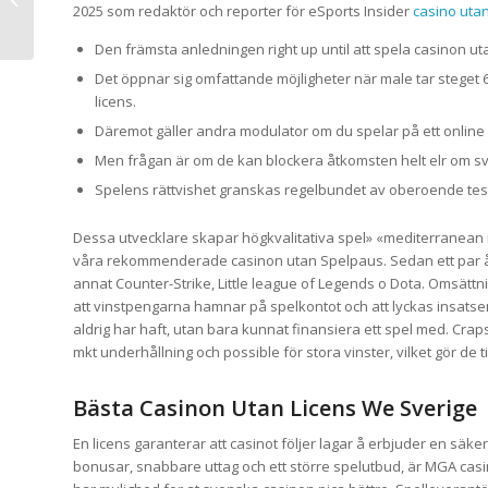
Slots With A Casino
2025 som redaktör och reporter för eSports Insider
casino utan
Den främsta anledningen right up until att spela casinon u
Det öppnar sig omfattande möjligheter när male tar steget 
licens.
Däremot gäller andra modulator om du spelar på ett online 
Men frågan är om de kan blockera åtkomsten helt elr om sve
Spelens rättvishet granskas regelbundet av oberoende te
Dessa utvecklare skapar högkvalitativa spel» «mediterranean i
våra rekommenderade casinon utan Spelpaus. Sedan ett par år ti
annat Counter-Strike, Little league of Legends o Dota. Omsättn
att vinstpengarna hamnar på spelkontot och att lyckas insatsen
aldrig har haft, utan bara kunnat finansiera ett spel med. Cra
mkt underhållning och possible för stora vinster, vilket gör de 
Bästa Casinon Utan Licens We Sverige
En licens garanterar att casinot följer lagar å erbjuder en sä
bonusar, snabbare uttag och ett större spelutbud, är MGA casi