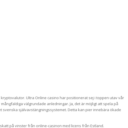
kryptovalutor. Ultra Online casino har positionerat sej i toppen utav vår
v mångfaldiga välgrundade anledningar. Ja, det är möjligt att spela på
 det svenska självavstängningssystemet. Detta kan pier innebära ökade
att på vinster från online-casinon med licens från Estland.