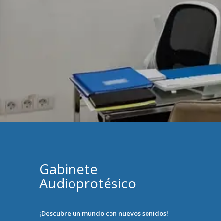
Gabinete
Audioprotésico
¡Descubre un mundo con nuevos sonidos!