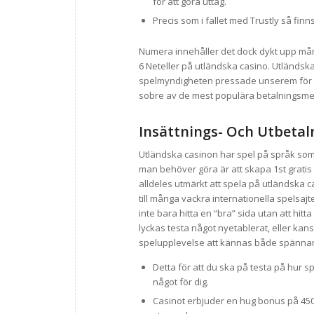
för att göra uttag.
Precis som i fallet med Trustly så fin
Numera innehåller det dock dykt upp många 
6 Neteller på utländska casino. Utländsk
spelmyndigheten pressade unserem för a
sobre av de mest populära betalningsme
Insättnings- Och Utbetal
Utländska casinon har spel på språk som
man behöver göra är att skapa 1st gratis
alldeles utmärkt att spela på utländska ca
till många vackra internationella spelsaj
inte bara hitta en “bra” sida utan att hit
lyckas testa något nyetablerat, eller kan
spelupplevelse att kännas både spännan
Detta för att du ska på testa på hur s
något för dig.
Casinot erbjuder en hug bonus på 450% u