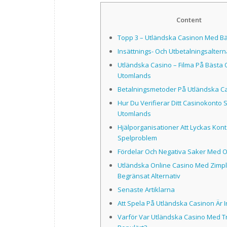
Content
Topp 3 – Utländska Casinon Med B
Insättnings- Och Utbetalningsaltern
Utländska Casino – Filma På Bästa 
Utomlands
Betalningsmetoder På Utländska C
Hur Du Verifierar Ditt Casinokonto 
Utomlands
Hjälporganisationer Att Lyckas Kont
Spelproblem
Fördelar Och Negativa Saker Med Ol
Utländska Online Casino Med Zimpl
Begränsat Alternativ
Senaste Artiklarna
Att Spela På Utländska Casinon Är In
Varför Var Utländska Casino Med Tr