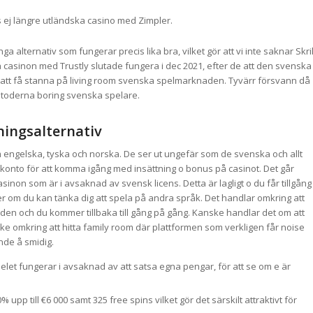
ns ej längre utländska casino med Zimpler.
alternativ som fungerar precis lika bra, vilket gör att vi inte saknar Skril
a casinon med Trustly slutade fungera i dec 2021, efter de att den svenska
tt få stanna på living room svenska spelmarknaden. Tyvärr försvann då
toderna boring svenska spelare.
ningsalternativ
 engelska, tyska och norska. De ser ut ungefär som de svenska och allt
 konto för att komma igång med insättning o bonus på casinot. Det går
sinon som är i avsaknad av svensk licens. Detta är lagligt o du får tillgång
ter om du kan tänka dig att spela på andra språk. Det handlar omkring att
ta den och du kommer tillbaka till gång på gång. Kanske handlar det om att
ske omkring att hitta family room där plattformen som verkligen får noise
de å smidig.
pelet fungerar i avsaknad av att satsa egna pengar, för att se om e är
pp till €6 000 samt 325 free spins vilket gör det särskilt attraktivt för