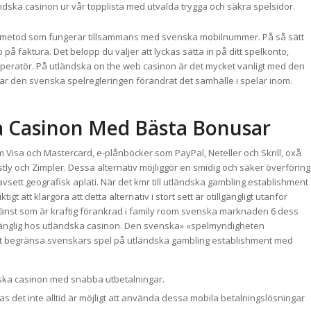
tländska casinon ur vår topplista med utvalda trygga och säkra spelsidor.
ngsmetod som fungerar tillsammans med svenska mobilnummer. På så sätt
på faktura. Det belopp du väljer att lyckas sätta in på ditt spelkonto,
peratör. På utländska on the web casinon är det mycket vanligt med den
ar den svenska spelregleringen förändrat det samhälle i spelar inom.
a Casinon Med Bästa Bonusar
m Visa och Mastercard, e-plånböcker som PayPal, Neteller och Skrill, oxå
tly och Zimpler. Dessa alternativ möjliggör en smidig och säker överföring
vsett geografisk aplati. När det kmr till utländska gambling establishment
t att klargöra att detta alternativ i stort sett är otillgängligt utanför
jänst som är kraftig förankrad i family room svenska marknaden 6 dess
gänglig hos utländska casinon. Den svenska» «spelmyndigheten
 att begränsa svenskars spel på utländska gambling establishment med
ska casinon med snabba utbetalningar.
ckas det inte alltid är möjligt att använda dessa mobila betalningslösningar