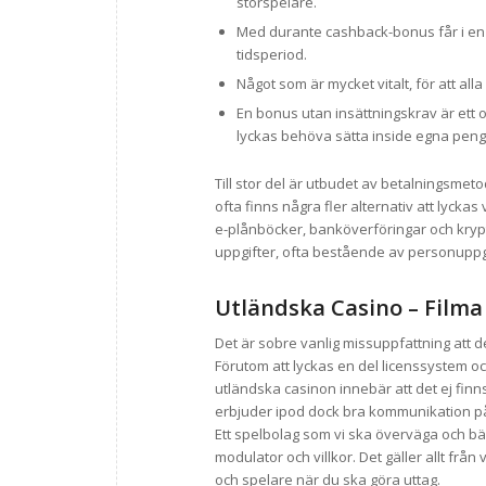
storspelare.
Med durante cashback-bonus får i en 
tidsperiod.
Något som är mycket vitalt, för att al
En bonus utan insättningskrav är ett of
lyckas behöva sätta inside egna penga
Till stor del är utbudet av betalningsme
ofta finns några fler alternativ att lyck
e-plånböcker, banköverföringar och krypto
uppgifter, ofta bestående av personuppgi
Utländska Casino – Film
Det är sobre vanlig missuppfattning att det
Förutom att lyckas en del licenssystem och 
utländska casinon innebär att det ej finn
erbjuder ipod dock bra kommunikation på 
Ett spelbolag som vi ska överväga och b
modulator och villkor. Det gäller allt frå
och spelare när du ska göra uttag.