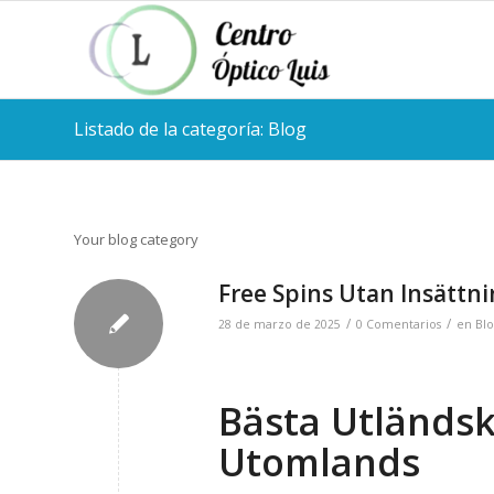
Listado de la categoría: Blog
Your blog category
Free Spins Utan Insättn
/
/
28 de marzo de 2025
0 Comentarios
en
Blo
Bästa Utländsk
Utomlands