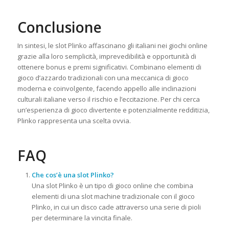
Conclusione
In sintesi, le slot Plinko affascinano gli italiani nei giochi online
grazie alla loro semplicità, imprevedibilità e opportunità di
ottenere bonus e premi significativi. Combinano elementi di
gioco d’azzardo tradizionali con una meccanica di gioco
moderna e coinvolgente, facendo appello alle inclinazioni
culturali italiane verso il rischio e l’eccitazione. Per chi cerca
un’esperienza di gioco divertente e potenzialmente redditizia,
Plinko rappresenta una scelta ovvia.
FAQ
Che cos’è una slot Plinko?
Una slot Plinko è un tipo di gioco online che combina
elementi di una slot machine tradizionale con il gioco
Plinko, in cui un disco cade attraverso una serie di pioli
per determinare la vincita finale.