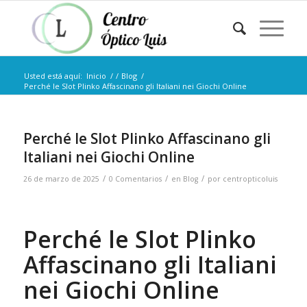
Usted está aquí:
Inicio
/
/
Blog
/
Perché le Slot Plinko Affascinano gli Italiani nei Giochi Online
Perché le Slot Plinko Affascinano gli
Italiani nei Giochi Online
/
/
/
26 de marzo de 2025
0 Comentarios
en
Blog
por
centropticoluis
Perché le Slot Plinko
Affascinano gli Italiani
nei Giochi Online