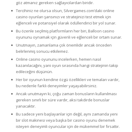
göz atmanız gereken sağlayıcılardan biridir.
Tercihiniz ne olursa olsun, Silvergames.com’daki online
casino oyunları şansınızı ve stratejinizi test etmek için
eğlenceli ve potansiyel olarak ödüllendirici bir yol sunar.
Bu özenle seçilmiş platformların her biri, Balloon casino
oyununu oynamak için güvenli ve eğlenceli bir ortam sunar.
Unutmayın, zamanlama çok önemlidir ancak önceden
belirlenmiş sonucu etkilemez.
Online casino oyununu incelerken, hemen nasıl
kazanılacağını, yani oyun sırasında hangi stratejinin takip
edileceğini düşünün.
Her bir oyunun kendine özgü özellikleri ve temaları vardır,
bu nedenle farklı deneyimler yaşayabilirsiniz.
Ancak unutmayın ki, çoğu zaman bonusların kullanılması
gereken sınırlı bir süre vardır, aksi takdirde bonuslar
yanacaktır.
Bu sadece yeni başlayanlar için değil, aynı zamanda yeni
bir slot makinesi veya başka bir casino oyunu denemek
isteyen deneyimli oyuncular için de mükemmel bir fırsattır.