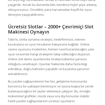
yaygındır. Ancak bu durumda bile, kendinizi hiçbir şeye adamış
olmuyorsunuz. Öncelikle, para harcamadan keyifli bir oyun
deneyimi yaşayabilirsiniz.
Ücretsiz Slotlar – 2000+ Çevrimiçi Slot
Makinesi Oynayın
Tabii ki, slotta oynama stratejisi, hedeflerinize, istenen
kazançlara ve oyun hesabının bakiyesine bağlıdır. Online
casino oyununu incelerken, hemen nasıl kazanılacağını, yani
oyun sırasında hangi stratejinin takip edileceğini düşünün.
Online slot demo oyunlarında strateji kullanma şansınız
olduğunu unutmayın. Oyunlar hakkında daha fazla bilgi
edindikçe, doğru bahisleri yapabilir ve kazanma şansınızı
artırabilirsiniz.
Bu yazılım sağlayıcılarının her biri, geliştirme konusunda
benzersiz bir yaklaşım benimsiyor ve oyuna başka bir yerde
bulamayacağınız bir şeyler eklemeye çalışıyor. Bu, örneğin
mükemmel grafikler, müzik veya sıra dışı bonuslar olabilir.
Farklı yazılım sağlayıcılarının ücretsiz oyunlarını