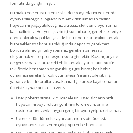
formatında geliştirilmiştir.
Bu makalede en iyi ücretsiz slot demo oyunlarını ve nerede
oynayabileceğinizi öğrendiniz. Artık risk almadan casino
heyecanını yaşayabileceğiniz ücretsiz slot demo oyunlarına
katılabilirsiniz. Her yeni çevrimiçi kumarhane, genellikle ileriye
dönük olarak yaptıkları şekilde bir tür ödül sunacaktır, ancak
bu teşvikler söz konusu olduğunda depozito gerekmez.
Bonusu almak için tek yapmanız gereken bir hesap
oluşturmak ve bir promosyon kodu girmektir. Kazançlar yine
de gerçek para olarak çekilebilir, ancak oyuncuların bu tür
tekliflerde her zaman öngörüldüğü gibi birkaç kez bahis
oynaması gerekir. Birçok oyun sitesi Pragmatic ile işbirliği
yapar ve belirli kurallar yasaklamadığı sürece kayıt olmadan
ücretsiz oynamanıza izin verir.
İster pokerin stratejik mücadelesini, ister slotların hızlı
heyecanını veya ruletin gerilimini tercih edin, online
casinolar her zevke uygun geniş bir oyun yelpazesi sunar.
Ücretsiz döndürmeler aynı zamanda slotu ücretsiz
oynamanıza izin veren çok popüler bir bonustur.
Evet, modern oyunlar tüm mobil cihazlarla tam uyumlu