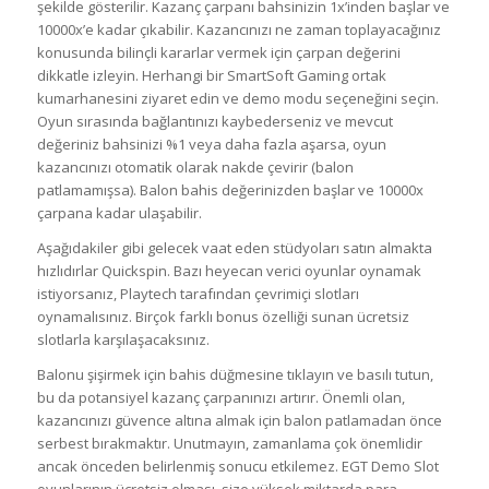
şekilde gösterilir. Kazanç çarpanı bahsinizin 1x’inden başlar ve
10000x’e kadar çıkabilir. Kazancınızı ne zaman toplayacağınız
konusunda bilinçli kararlar vermek için çarpan değerini
dikkatle izleyin. Herhangi bir SmartSoft Gaming ortak
kumarhanesini ziyaret edin ve demo modu seçeneğini seçin.
Oyun sırasında bağlantınızı kaybederseniz ve mevcut
değeriniz bahsinizi %1 veya daha fazla aşarsa, oyun
kazancınızı otomatik olarak nakde çevirir (balon
patlamamışsa). Balon bahis değerinizden başlar ve 10000x
çarpana kadar ulaşabilir.
Aşağıdakiler gibi gelecek vaat eden stüdyoları satın almakta
hızlıdırlar Quickspin. Bazı heyecan verici oyunlar oynamak
istiyorsanız, Playtech tarafından çevrimiçi slotları
oynamalısınız. Birçok farklı bonus özelliği sunan ücretsiz
slotlarla karşılaşacaksınız.
Balonu şişirmek için bahis düğmesine tıklayın ve basılı tutun,
bu da potansiyel kazanç çarpanınızı artırır. Önemli olan,
kazancınızı güvence altına almak için balon patlamadan önce
serbest bırakmaktır. Unutmayın, zamanlama çok önemlidir
ancak önceden belirlenmiş sonucu etkilemez. EGT Demo Slot
oyunlarının ücretsiz olması, size yüksek miktarda para