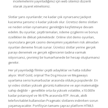
incelemelerini yayınladığımız için web sitemizi düzenli
olarak ziyaret etmelisiniz.
Slotlar şans oyunlarıdır; ne kadar çok oynarsanız Jackpot
kazanma şansınız o kadar yüksek olur. Ücretsiz demo slotları
ve neden onları oynamanız gerektiğini keşfetmeye devam
edelim. Bu oyunlar, çeşitli temaları, ödeme çizgilerini ve bonus
özellikleri ile dikkat çekmektedir. Online slot demo oyunları,
oyunculara gerçek casino deneyimini yaşatırken risk almadan
oyunları deneme fırsatı sunar. Ücretsiz slotlar yerine gerçek
parayı denemek ve gerçek eğlencenin tadına varmak
istiyorsanız, çevrimiçi bir kumarhanede bir hesap oluşturmanız
gerekir.
Her yıl yayınladığı filmler çeşitli adaylıklar ve hatta ödüller
alıyor. Wolf Gold, orijinal The Dog House ve Megaways
uyarlama serisi kumarbazlar arasında oldukça popülerdir. En
iyi video slotları yüksek görüntü kalitesine ve aşırı matematiğe
sahip değildir – genellikle orta ila yüksek volatilite, x10.000’e
kadar potansiyel ve 96-97% arasında RTP. Ancak, akıllı
telefon/tablet kullanıcıları Pragmatic slotlarını indirirken sorun
yaşamayacaktır. Portföyün tamamı çapraz platform HTML5