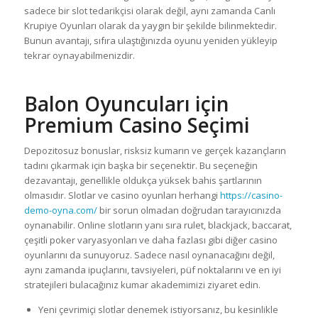
sadece bir slot tedarikçisi olarak değil, aynı zamanda Canlı
Krupiye Oyunları olarak da yaygın bir şekilde bilinmektedir.
Bunun avantajı, sıfıra ulaştığınızda oyunu yeniden yükleyip
tekrar oynayabilmenizdir.
Balon Oyuncuları için
Premium Casino Seçimi
Depozitosuz bonuslar, risksiz kumarın ve gerçek kazançların
tadını çıkarmak için başka bir seçenektir. Bu seçeneğin
dezavantajı, genellikle oldukça yüksek bahis şartlarının
olmasıdır. Slotlar ve casino oyunları herhangi
https://casino-
demo-oyna.com/
bir sorun olmadan doğrudan tarayıcınızda
oynanabilir. Online slotların yanı sıra rulet, blackjack, baccarat,
çeşitli poker varyasyonları ve daha fazlası gibi diğer casino
oyunlarını da sunuyoruz. Sadece nasıl oynanacağını değil,
aynı zamanda ipuçlarını, tavsiyeleri, püf noktalarını ve en iyi
stratejileri bulacağınız kumar akademimizi ziyaret edin.
Yeni çevrimiçi slotlar denemek istiyorsanız, bu kesinlikle