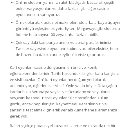
Online slotların yanı sıra rulet, blackjack, baccarat, çeşitli
poker varyasyonları ve daha fazlası gibi diğer casino
oyunlarını da sunuyoruz.
Örnek olarak, klasik slot makinelerinde arka arkaya üç aynı
görüntüyü eşleştirmek yeterliyken, Megaways gibi slotlarda
ödeme hattı sayısı 100 veya daha fazla olabilir.
Çok sayıdaki kampanyalarımız ve sanal para birimimiz
Twistler sayesinde oyunların tadına varabileceksiniz, hem
de bazen bu dakikaların keyfini ücretsiz çıkartarak.
Kart oyunları, casino dünyasının en ünlü ve ikonik
eğlencelerinden biridir. Tarihi hakkındaki bilgiler ​​kafa karıştırıcı
ve sisli, bazıları Çin’i kart oyunlarının doğum yeri olarak
adlandırıyor, diğerleri ise Mısır’ı. Öyle ya da böyle, Orta çağda
kartlar hızla Avrupa’ya yayıldı ve tüccarların ve soyluların
sevgisini kazandı. Paralı oyunlar Kilise tarafından zulüm
gördü, ancak popülerliğini kaybetmedi. Becerilerinizi ve
şansınızı test etmek için artık yer altı kumarhanesi aramanıza
gerek yok.
Balon şiştikçe potansiyel kazancınız artar ve ekranda net bir