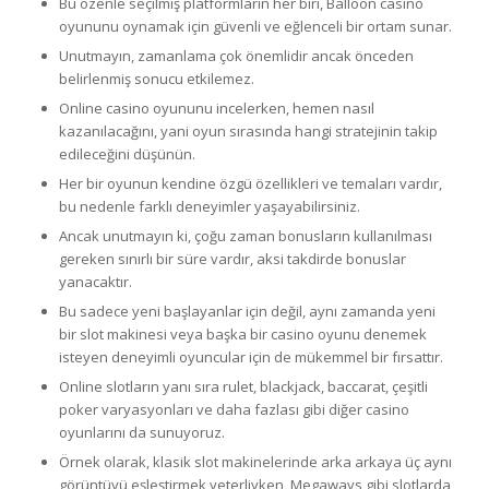
Bu özenle seçilmiş platformların her biri, Balloon casino
oyununu oynamak için güvenli ve eğlenceli bir ortam sunar.
Unutmayın, zamanlama çok önemlidir ancak önceden
belirlenmiş sonucu etkilemez.
Online casino oyununu incelerken, hemen nasıl
kazanılacağını, yani oyun sırasında hangi stratejinin takip
edileceğini düşünün.
Her bir oyunun kendine özgü özellikleri ve temaları vardır,
bu nedenle farklı deneyimler yaşayabilirsiniz.
Ancak unutmayın ki, çoğu zaman bonusların kullanılması
gereken sınırlı bir süre vardır, aksi takdirde bonuslar
yanacaktır.
Bu sadece yeni başlayanlar için değil, aynı zamanda yeni
bir slot makinesi veya başka bir casino oyunu denemek
isteyen deneyimli oyuncular için de mükemmel bir fırsattır.
Online slotların yanı sıra rulet, blackjack, baccarat, çeşitli
poker varyasyonları ve daha fazlası gibi diğer casino
oyunlarını da sunuyoruz.
Örnek olarak, klasik slot makinelerinde arka arkaya üç aynı
görüntüyü eşleştirmek yeterliyken, Megaways gibi slotlarda