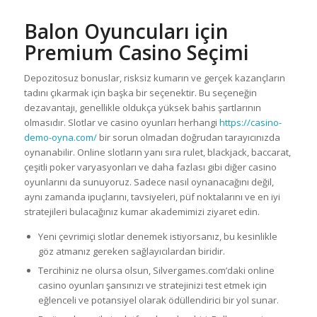
Balon Oyuncuları için
Premium Casino Seçimi
Depozitosuz bonuslar, risksiz kumarın ve gerçek kazançların
tadını çıkarmak için başka bir seçenektir. Bu seçeneğin
dezavantajı, genellikle oldukça yüksek bahis şartlarının
olmasıdır. Slotlar ve casino oyunları herhangi
https://casino-
demo-oyna.com/
bir sorun olmadan doğrudan tarayıcınızda
oynanabilir. Online slotların yanı sıra rulet, blackjack, baccarat,
çeşitli poker varyasyonları ve daha fazlası gibi diğer casino
oyunlarını da sunuyoruz. Sadece nasıl oynanacağını değil,
aynı zamanda ipuçlarını, tavsiyeleri, püf noktalarını ve en iyi
stratejileri bulacağınız kumar akademimizi ziyaret edin.
Yeni çevrimiçi slotlar denemek istiyorsanız, bu kesinlikle
göz atmanız gereken sağlayıcılardan biridir.
Tercihiniz ne olursa olsun, Silvergames.com’daki online
casino oyunları şansınızı ve stratejinizi test etmek için
eğlenceli ve potansiyel olarak ödüllendirici bir yol sunar.