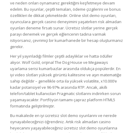
ve neden onları oynamanız gerektiğini keşfetmeye devam
edelim. Bu oyunlar, çeşitli temaları, ödeme çizgilerini ve bonus
özellikleri ile dikkat çekmektedir. Online slot demo oyunları,
oyunculara gerçek casino deneyimini yaşatırken risk almadan
oyunları deneme fırsatı sunar. Ücretsiz slotlar yerine gerçek
parayı denemek ve gerçek eğlencenin tadına varmak
istiyorsanız, çevrimiçi bir kumarhanede bir hesap oluşturmanız
gerekir.
Her yıl yayınladığı filmler çeşitli adaylıklar ve hatta ödüller
alıyor. Wolf Gold, orijinal The Dog House ve Megaways
uyarlama serisi kumarbazlar arasında oldukça popülerdir. En
iyi video slotları yüksek görüntü kalitesine ve aşırı matematiğe
sahip değildir – genellikle orta ila yüksek volatilite, x10.000’e
kadar potansiyel ve 96-97% arasında RTP. Ancak, akıllı
telefon/tablet kullanıcıları Pragmatic slotlarını indirirken sorun
yaşamayacaktır. Portföyün tamamı çapraz platform HTML5
formatında geliştirilmiştir.
Bu makalede en iyi ücretsiz slot demo oyunlarını ve nerede
oynayabileceğinizi öğrendiniz. Artık risk almadan casino
heyecanını yaşayabileceğiniz ücretsiz slot demo oyunlarına