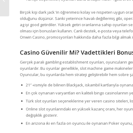
Promotion...
Birçok kişi dark jack ‘in öğrenmesi kolay ve nispeten uygun o
olduğunu düşünür. Sanki yeterince havalı değillermiş gibi, oper
ag iyi good getirdiler. Yüksek getiri oranlarına sahip oyunları s
olması için bonusları kullanın. Canlı destek, e-posta veya telefon 
Onwin Casino, promosyonları hakkında daha fazla bilgi almak içi
Casino Güvenilir Mi? Vadettikleri Bon
Gerçek paralı gambling establishment oyunları, oyuncuların ger
oyunlardır. Bu oyunlar genellikle, slot machine game makineleri, 
Oyuncular, bu oyunlarda hem strateji geliştirebilir hem sobre ş
21″ «ismiyle de bilinen Blackjack, iskambil kartlarıyla oynana
En çok oynanan varyantları en kaliteli bingo casinolarının ye
Türk slot oyunları seçeneklerine yer veren casino siteleri, 
Online slot oyunlarındaki en yüksek kazanç oranı, her oy
değişiklik gösterir.
En arizona iki en fazla on oyuncu ile oynanan Poker oyunu