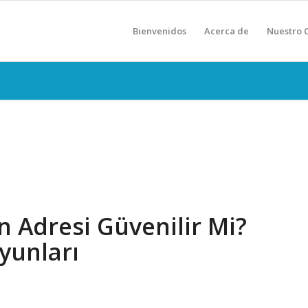
Bienvenidos
Acerca de
Nuestro 
in Adresi Güvenilir Mi?
yunları