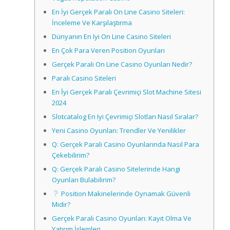
En İyi Gerçek Paralı On Line Casino Siteleri:
İnceleme Ve Karşılaştırma
Dünyanın En Iyi On Line Casino Siteleri
En Çok Para Veren Position Oyunları
Gerçek Paralı On Line Casino Oyunları Nedir?
Paralı Casino Siteleri
En İyi Gerçek Paralı Çevrimiçi Slot Machine Sitesi
2024
Slotcatalog En Iyi Çevrimiçi Slotları Nasıl Sıralar?
Yeni Casino Oyunları: Trendler Ve Yenilikler
Q: Gerçek Paralı Casino Oyunlarında Nasıl Para
Çekebilirim?
Q: Gerçek Paralı Casino Sitelerinde Hangi
Oyunları Bulabilirim?
Position Makinelerinde Oynamak Güvenli
Midir?
Gerçek Paralı Casino Oyunları: Kayıt Olma Ve
Yatırım İşlemleri