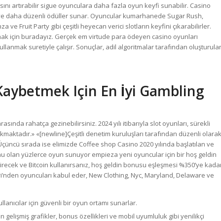
ı artırabilir sigue oyunculara daha fazla oyun keyfi sunabilir. Casino
 ve daha düzenli ödüller sunar. Oyuncular kumarhanede Sugar Rush,
 Fruit Party gibi çeşitli heyecan verici slotların keyfini çıkarabilirler.
lmak için buradayız. Gerçek em virtude para ödeyen casino oyunları
ullanmak suretiyle çalışır. Sonuçlar, adil algoritmalar tarafından oluşturula
aybetmek Için En İyi Gambling
sında rahatça gezinebilirsiniz. 2024 yılı itibarıyla slot oyunları, sürekli
kmaktadır.» «[newline]Çeşitli denetim kuruluşları tarafından düzenli olara
r. Üçüncü sırada ise elimizde Coffee shop Casino 2020 yılında başlatılan ve
nu olan yüzlerce oyun sunuyor empieza yeni oyuncular için bir hoş geldin
ştirecek ve Bitcoin kullanırsanız, hoş geldin bonusu eşleşmesi %350’ye kada
ri’nden oyuncuları kabul eder, New Clothing, Nyc, Maryland, Delaware ve
lanıcılar için güvenli bir oyun ortamı sunarlar.
in gelişmiş grafikler, bonus özellikleri ve mobil uyumluluk gibi yenilikçi