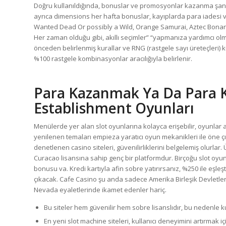
Doğru kullanıldığında, bonuslar ve promosyonlar kazanma şansın
ayrıca dimensions her hafta bonuslar, kayıplarda para iadesi
Wanted Dead Or possibly a Wild, Orange Samurai, Aztec Bonanza ve
Her zaman olduğu gibi, akıllı seçimler” “yapmanıza yardımcı o
önceden belirlenmiş kurallar ve RNG (rastgele sayı üreteçleri) k
%100 rastgele kombinasyonlar aracılığıyla belirlenir.
Para Kazanmak Ya Da Para K
Establishment Oyunları
Menülerde yer alan slot oyunlarına kolayca erişebilir, oyunlar ara
yenilenen temaları empieza yaratıcı oyun mekanikleri ile öne çı
denetlenen casino siteleri, güvenilirliklerini belgelemiş olurla
Curacao lisansına sahip genç bir platformdur. Birçoğu slot oyu
bonusu va. Kredi kartıyla afin sobre yatırırsanız, %250 ile eşle
çıkacak. Cafe Casino şu anda sadece Amerika Birleşik Devletle
Nevada eyaletlerinde ikamet edenler hariç.
Bu siteler hem güvenilir hem sobre lisanslıdır, bu nedenle kul
En yeni slot machine siteleri, kullanıcı deneyimini artırmak iç