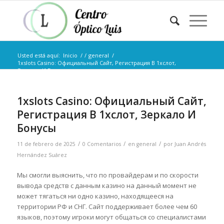
Usted está aquí:
Inicio
/
/
general
/
1xslots Casino: Официальный Сайт, Регистрация В 1хслот,
Зеркало И Бонус...
1xslots Casino: Официальный Сайт,
Регистрация В 1хслот, Зеркало И
Бонусы
/
/
/
11 de febrero de 2025
0 Comentarios
en
general
por
Juan Andrés
Hernández Suárez
Мы смогли выяснить, что по провайдерам и по скорости
вывода средств с данным казино на данный момент не
может тягаться ни одно казино, находящееся на
территории РФ и СНГ. Сайт поддерживает более чем 60
языков, поэтому игроки могут общаться со специалистами