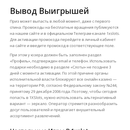
Вывод Выигрышей
Приз может выпасть в любой момент, даже с первого
спина. Промокоды на бесплатные вращения публикуются
на нашем сайте и в официальном Телеграм-канале 1xslots.
Для активации промокода перейдите в личный кабинет
на сайте и введите промокод в соответствующее поле.
При этом у юзера должен быть заполнен раздел
«Профиль», подтвержден email и телефон. Использовать
подарки необходимо в разделе «Слоты» не позднее 3
дней с момента активации. По этой причине органы
исполнительной власти блокируют все онлайн казино —
на территории РФ, согласно Федеральному закону №244,
принятому 29 декабря 2006 года. Поэтому, чтобы сегодня
попасть в 1XSlots, нужно использовать альтернативный
вариант — зеркало. Оператор стремится разнообразить
досуг пользователей и предлагает внушительный
ассортимент развлечений.