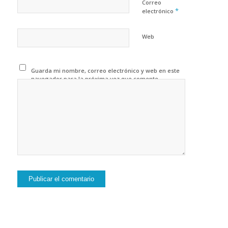
Correo
*
electrónico
Web
Guarda mi nombre, correo electrónico y web en este
navegador para la próxima vez que comente.