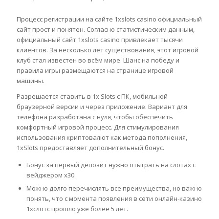
Процесс регистрации на сайте 1xslots casino официальный
сайт прост и понятен. Согласно статистическим данным,
официальный сайт 1xslots casino привлекает тысячи
клиентов. За несколько лет существования, этот игровой
клуб стал известен во всём мире. Шанс на победу и
правила игры размещаются на странице игровой
машины.
Разрешается ставить в 1x Slots с ПК, мобильной
браузерной версии и через приложение. Вариант для
телефона разработана с нуля, чтобы обеспечить
комфортный игровой процесс. Для стимулирования
использования криптовалют как метода пополнения,
1xSlots предоставляет дополнительный бонус.
Бонус за первый депозит нужно отыграть на слотах с
вейджером х30.
Можно долго перечислять все преимущества, но важно
понять, что с момента появления в сети онлайн-казино
1хслотс прошло уже более 5 лет.