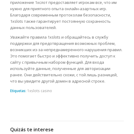
приложение 1хслот предоставляет игрокам все, что им
нужно для приятного опыта онлайн-азартных игр.
Благодаря современным протоколам безопасности,
1xslots также гарантирует постоянную сохранность
данных пользователей.
Уважайте правила 1xslots и обращайтесь в службу
поддержки для предотвращения возможных проблем,
возникших из-за непреднамеренного нарушения правил.
Это помогает быстро и эффективно получить доступ к
сайту с привычным набором функций. Для входа
используйте данные, полученные для авторизации
ранее. Они действительно схожи, с той лишь разницей,
что вы увидите другой домен в адресной строке.
Etiquetas:
1xslots casino
Quizás te interese