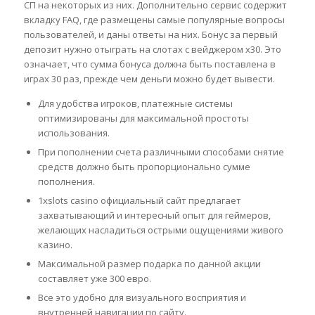
СП на некоторых из них. Дополнительно сервис содержит
вкладку FAQ, где размещены самые популярные вопросы
пользователей, и даны ответы на них. Бонус за первый
депозит нужно отыграть на слотах с вейджером х30. Это
означает, что сумма бонуса должна быть поставлена в
играх 30 раз, прежде чем деньги можно будет вывести.
Для удобства игроков, платежные системы
оптимизированы для максимальной простоты
использования.
При пополнении счета различными способами снятие
средств должно быть пропорционально сумме
пополнения.
1xslots casino официальный сайт предлагает
захватывающий и интересный опыт для геймеров,
желающих насладиться острыми ощущениями живого
казино.
Максимальной размер подарка по данной акции
составляет уже 300 евро.
Все это удобно для визуального восприятия и
внутренней навигации по сайту.