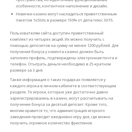
особенности, контентное наполнение и дизайн.
Новички казино могут насладиться приветственным
пакетом 1xSlots в размере 150% от депа плюс 30 FS.
Пользователям сайта доступен приветственный
комплект из четырех акций. Их можно получить с
помощью депозитов на сумму не менее 1200 рублей. Для
получения бонуса у клиента казино должен быть
заполнен профиль, подтверждены электронная почта и
телефон. Отыграть деньги необходимо в 25-кратном
размере за 3 дня.
Также информация о таких подарках появляется у
каждого игрока в личном кабинете в соответствующем
разделе. Те игроки, которые уже достаточно давно
зарегистрировались в казино, могут рассчитывать на
получение бонуса за десятый депозит. Кроме того,
многим нравится то, что администрация игорного
заведения проводит ежедневно игру дня, где можно
получить огромное количество фриспинов.