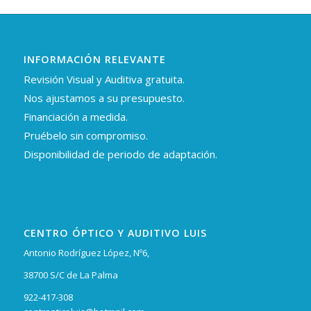
INFORMACIÓN RELEVANTE
Revisión Visual y Auditiva gratuita.
Nos ajustamos a su presupuesto.
Financiación a medida.
Pruébelo sin compromiso.
Disponibilidad de periodo de adaptación.
CENTRO ÓPTICO Y AUDITIVO LUIS
Antonio Rodríguez López, Nº6,
38700 S/C de La Palma
922-417-308