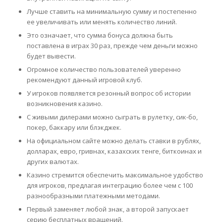
Лучше ставить на минимальную сумму и постепенно
ее увеличивать или менять количество линий.
Это означает, что сумма бонуса должна быть
поставлена в играх 30 раз, прежде чем деньги можно
будет вывести.
Огромное количество пользователей уверенно
рекомендуют данный игровой клуб.
У игроков появляется резонный вопрос об истории
возникновения казино.
С живыми дилерами можно сыграть в рулетку, сик-бо,
покер, баккару или блэкджек.
На официальном сайте можно делать ставки в рублях,
долларах, евро, гривнах, казахских тенге, биткоинах и
других валютах.
Казино стремится обеспечить максимальное удобство
для игроков, предлагая интеграцию более чем с 100
разнообразными платежными методами.
Первый заменяет любой знак, а второй запускает
серию бесплатных вращений.