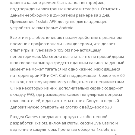
клиента казино должен быть заполнен профиль,
подтверждены электронная почта и телефон. Отыграть
деньги необходимо в 25-кратном размере за 3 дня.
Приложение 1xslots APK доступно для владельцев
устройств на платформе Android.
Все эти игры обеспечивают взаимодействие в реальном
времени с профессиональными дилерами, что делает
опыт игры в live-казино 1xSlots по-настоящему
неповторимым. Мы смогли выяснить, что по провайдерам
и по скорости вывода средств с данным казино на данный
момент не может тягаться ни одно казино, находящееся
на территории РФ и СНГ. Сайт поддерживает более чем 60
языков, поэтому игроки могут общаться со специалистами
СП на некоторых из них. Дополнительно сервис содержит
вкладку FAQ, где размещены самые популярные вопросы
пользователей, и даны ответы на них. Бонус за первый
депозит нужно отыграть на слотах с вейджером х30.
Раздел Games предлагает продукты собственной
разработки 1xslots, включая слоты, сессии Live Casino и
карточные симуляторы. Прочитав обзор на 1xslots, вы