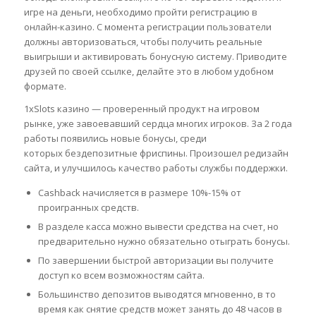
игре на деньги, необходимо пройти регистрацию в
онлайн-казино. С момента регистрации пользователи
должны авторизоваться, чтобы получить реальные
выигрыши и активировать бонусную систему. Приводите
друзей по своей ссылке, делайте это в любом удобном
формате.
1xSlots казино — проверенный продукт на игровом
рынке, уже завоевавший сердца многих игроков. За 2 года
работы появились новые бонусы, среди
которых бездепозитные фриспины. Произошел редизайн
сайта, и улучшилось качество работы службы поддержки.
Cashback начисляется в размере 10%-15% от
проигранных средств.
В разделе касса можно вывести средства на счет, но
предварительно нужно обязательно отыграть бонусы.
По завершении быстрой авторизации вы получите
доступ ко всем возможностям сайта.
Большинство депозитов выводятся мгновенно, в то
время как снятие средств может занять до 48 часов в