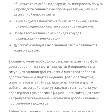
общаться со службой поддержки, активировать бонусы
и проводить финансовые операции так же, как и на
десктопной версии сайта.
Рекомендуется пометить его как избранный, чтобы
при необходимости быстро восстановить доступ.
После этого на ваш номер придет код для
подтверждения регистрации.
Дубликат выглядит как основной сайт и отличается
только адресом.
В общем случае необходимо отправить скан либо фото
удостоверения личности (паспорта). В определенных
ситуациях администрация казино может затребовать
дополнительные подтверждения (фото с паспортом,
сканы счетов и пр.). Владельцы смартфонов и других
мобильных устройств могут заходить на специальную
адаптированную версию официального сайта. Для этого
не требуется скачивание и установка дополнительных
программных продуктов.
Выбор был сделан в пользу двух цветов – черного и