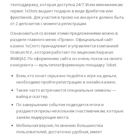
техподдержку, которая доступна 24/7. Всем именинникам
сервис 1xSlots выдает подарок в виде фрибетов или
фриспинов. Для участия в промо на аккаунте должно быть
от 2 депозитов с момента регистрации.
Ознакомиться со всеми этими предложениями можно в
разделе главного меню «Промо». Официальный сайт
казино 1хСлотс принадлежит и управляется компанией
Orakum N.V., которая работает по лицензии Кюрасао
8048/JAZ. По оформлению сайта он очень похож на своего
конкурента ― мультиплатформенную площадку 1xbet.
Всем, кто хочет серьезно подойти к игре на деньги,
необходимо пройти регистрацию в онлайн-казино.
Также часто встречаются специальные символы —
вайлд и скаттер.
По завершению события подводятся итоги и
раздаются призы нескольким счастливчикам, которые
заняли лидирующие места.
Мобильная версия, по мнению большинства
пользователей, достаточно удобная, имеет