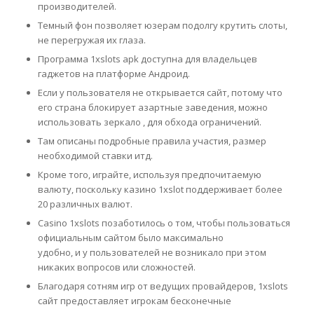
производителей.
Темный фон позволяет юзерам подолгу крутить слоты,
не перегружая их глаза.
Программа 1xslots apk доступна для владельцев
гаджетов на платформе Андроид.
Если у пользователя не открывается сайт, потому что
его страна блокирует азартные заведения, можно
использовать зеркало , для обхода ограничений.
Там описаны подробные правила участия, размер
необходимой ставки итд.
Кроме того, играйте, используя предпочитаемую
валюту, поскольку казино 1xslot поддерживает более
20 различных валют.
Сasino 1xslots позаботилось о том, чтобы пользоваться
официальным сайтом было максимально
удобно, и у пользователей не возникало при этом
никаких вопросов или сложностей.
Благодаря сотням игр от ведущих провайдеров, 1xslots
сайт предоставляет игрокам бесконечные