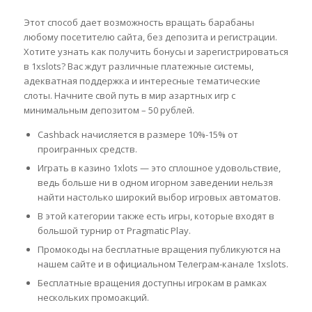
Этот способ дает возможность вращать барабаны
любому посетителю сайта, без депозита и регистрации.
Хотите узнать как получить бонусы и зарегистрироваться
в 1xslots? Вас ждут различные платежные системы,
адекватная поддержка и интересные тематические
слоты. Начните свой путь в мир азартных игр с
минимальным депозитом – 50 рублей.
Cashback начисляется в размере 10%-15% от
проигранных средств.
Играть в казино 1xlots — это сплошное удовольствие,
ведь больше ни в одном игорном заведении нельзя
найти настолько широкий выбор игровых автоматов.
В этой категории также есть игры, которые входят в
большой турнир от Pragmatic Play.
Промокоды на бесплатные вращения публикуются на
нашем сайте и в официальном Телеграм-канале 1xslots.
Бесплатные вращения доступны игрокам в рамках
нескольких промоакций.