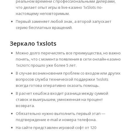
реальном времени с профессиональными дилерами,
что делает опыт игры в live-казино 1xSlots по-
настоящему неповторимым.
Первый заменяет любой знак, а второй запускает
серию бесплатных вращений.
Зеркало 1xslots
Можно долго перечислять все преимущества, но важно
понять, что с момента появления в сети онлайн-казино
1хслотс прошло уже более 5 лет.
В случае возникновения проблем со входом или других
вопросов служба технической поддержки 1xslots
всегда готова оперативно оказать помощь.
В расчет кешбэка входит разница между суммой
ставок и выигрышем, умноженная на процент
возврата.
Обязательно нужно выполнить первый этап ―
подтверждение e-mail и номера телефона.
На сайте представлен игровой софт от 120