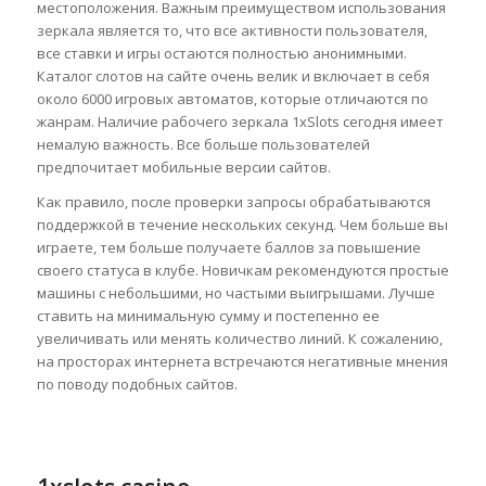
местоположения. Важным преимуществом использования
зеркала является то, что все активности пользователя,
все ставки и игры остаются полностью анонимными.
Каталог слотов на сайте очень велик и включает в себя
около 6000 игровых автоматов, которые отличаются по
жанрам. Наличие рабочего зеркала 1xSlots сегодня имеет
немалую важность. Все больше пользователей
предпочитает мобильные версии сайтов.
Как правило, после проверки запросы обрабатываются
поддержкой в течение нескольких секунд. Чем больше вы
играете, тем больше получаете баллов за повышение
своего статуса в клубе. Новичкам рекомендуются простые
машины с небольшими, но частыми выигрышами. Лучше
ставить на минимальную сумму и постепенно ее
увеличивать или менять количество линий. К сожалению,
на просторах интернета встречаются негативные мнения
по поводу подобных сайтов.