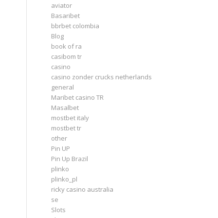
aviator
Basaribet
.
bbrbet colombia
Blog
book of ra
casibom tr
casino
и
casino zonder crucks netherlands
general
Maribet casino TR
Masalbet
mostbet italy
mostbet tr
other
Pin UP
Pin Up Brazil
plinko
plinko_pl
ricky casino australia
se
Slots