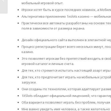
Görünürlüğünü Artırmanın Yo...
мобильный игровой опыт.
Игроки хотят быть в курсе последних новинок, а Мобил
Альтернатива приложению 1xslots казино — мобильная 
Практически все автоматы разработаны на основе тех
поля в зависимости от размера экрана.
Дизайн официального сайта выполнен в элегантной че
Процесс регистрации берет всего несколько минут, пос
казино.
Это позволяет игрокам без препятствий входить в сво
игровой каталог и личные счета.
Для тех, кто стремится испытать настоящий азарт игр
Для тех, кто предпочитает играть на мобильных устро
загрузки.
Они созданы по технологии, которая адаптирует разме
1XSlots обладает официальной лицензией, что гаранти
Оба варианта позволяют играть без проблем, получая 
Мне важно увидеть имя человека, а также желательно