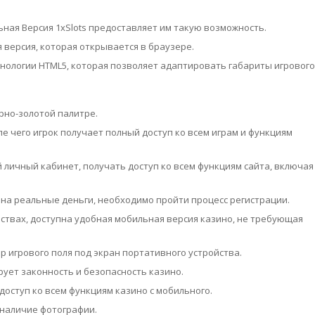
ьная Версия 1xSlots предоставляет им такую возможность.
версия, которая открывается в браузере.
нологии HTML5, которая позволяет адаптировать габариты игрового
рно-золотой палитре.
ле чего игрок получает полный доступ ко всем играм и функциям
й личный кабинет, получать доступ ко всем функциям сайта, включая
ы на реальные деньги, необходимо пройти процесс регистрации.
йствах, доступна удобная мобильная версия казино, не требующая
р игрового поля под экран портативного устройства.
рует законность и безопасность казино.
доступ ко всем функциям казино с мобильного.
 наличие фотографии.