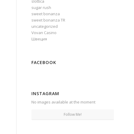
slottica
sugar rush
sweet bonanza
sweet bonanza TR
uncategorized
Vovan Casino
Швеция
FACEBOOK
INSTAGRAM
No images available at the moment
Follow Me!