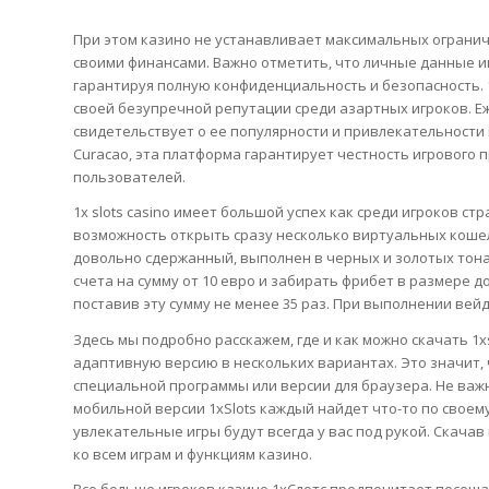
При этом казино не устанавливает максимальных огранич
своими финансами. Важно отметить, что личные данные 
гарантируя полную конфиденциальность и безопасность. 
своей безупречной репутации среди азартных игроков. Е
свидетельствует о ее популярности и привлекательности
Curacao, эта платформа гарантирует честность игрового
пользователей.
1x slots casino имеет большой успех как среди игроков ст
возможность открыть сразу несколько виртуальных кошел
довольно сдержанный, выполнен в черных и золотых тона
счета на сумму от 10 евро и забирать фрибет в размере д
поставив эту сумму не менее 35 раз. При выполнении вей
Здесь мы подробно расскажем, где и как можно скачать 1
адаптивную версию в нескольких вариантах. Это значит,
специальной программы или версии для браузера. Не важн
мобильной версии 1xSlots каждый найдет что-то по своему
увлекательные игры будут всегда у вас под рукой. Скачав
ко всем играм и функциям казино.
Все больше игроков казино 1xСлотс предпочитает посеща