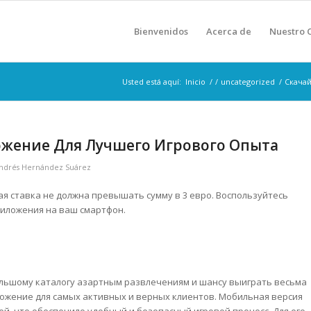
Bienvenidos
Acerca de
Nuestro 
Usted está aquí:
Inicio
/
/
uncategorized
/
Скачай
ожение Для Лучшего Игрового Опыта
Andrés Hernández Suárez
я ставка не должна превышать сумму в 3 евро. Воспользуйтесь
риложения на ваш смартфон.
ольшому каталогу азартным развлечениям и шансу выиграть весьма
ожение для самых активных и верных клиентов. Мобильная версия