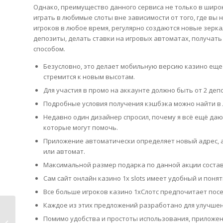
Однако, преимущество данного сервиса не только в широ
играть в любимые слоты вне зависимости от того, где вы
игроков в любое время, регулярно создаются новые зерка
депозиты, делать ставки на игровых автоматах, получат
способом.
Безусловно, это делает мобильную версию казино еще 
стремится к новым высотам.
Для участия в промо на аккаунте должно быть от 2 деп
Подробные условия получения кэшбэка можно найти в 
Недавно один дизайнер спросил, почему я всё ещё даю
которые могут помочь.
Приложение автоматически определяет новый адрес, а
или автомат.
Максимальной размер подарка по данной акции составл
Сам сайт онлайн казино 1x slots имеет удобный и поня
Все больше игроков казино 1xСлотс предпочитает посе
Каждое из этих предложений разработано для улучшени
Online Casino Ortaklıkları ile Marka
Помимо удобства и простоты использования, приложен