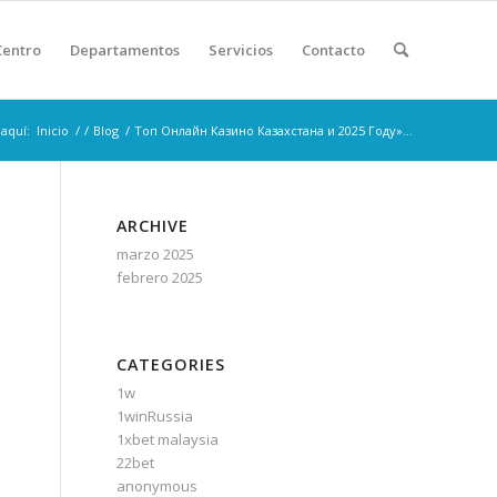
Centro
Departamentos
Servicios
Contacto
 aquí:
Inicio
/
/
Blog
/
Топ Онлайн Казино Казахстана и 2025 Году»...
ARCHIVE
marzo 2025
febrero 2025
CATEGORIES
1w
1winRussia
1xbet malaysia
22bet
anonymous