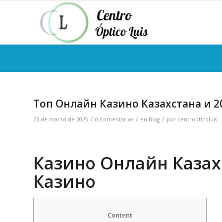
Топ Онлайн Казино Казахстана и 2
/
/
/
23 de marzo de 2025
0 Comentarios
en
Blog
por
centropticoluis
Казино Онлайн Каза
Казино
Content