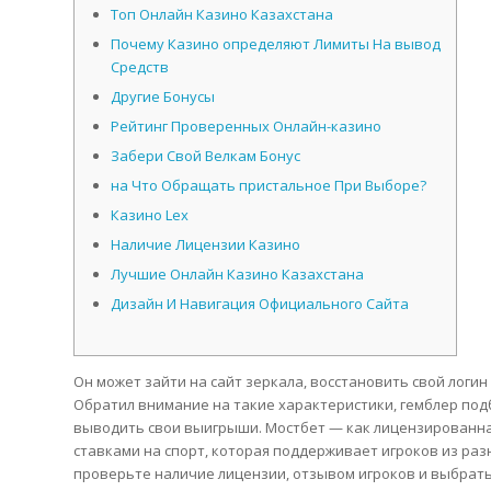
Топ Онлайн Казино Казахстана
Почему Казино определяют Лимиты На вывод
Средств
Другие Бонусы
Рейтинг Проверенных Онлайн-казино
Забери Свой Велкам Бонус
на Что Обращать пристальное При Выборе?
Казино Lex
Наличие Лицензии Казино
Лучшие Онлайн Казино Казахстана
Дизайн И Навигация Официального Сайта
Он может зайти на сайт зеркала, восстановить свой логин
Обратил внимание на такие характеристики, гемблер подб
выводить свои выигрыши. Мостбет — как лицензированна
ставками на спорт, которая поддерживает игроков из ра
проверьте наличие лицензии, отзывом игроков и выбрать