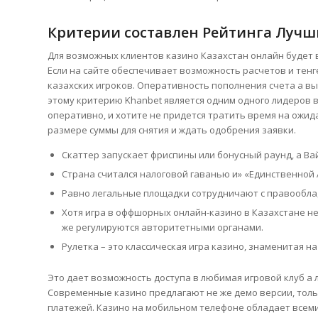
Критерии составлен Рейтинга Лучш
Для возможных клиентов казино Казахстан онлайн будет 
Если на сайте обеспечивает возможность расчетов и тенг
казахских игроков. Оперативность пополнения счета а вы
этому критерию Khanbet является одним одного лидеров 
оперативно, и хотите не придется тратить время на ожи
размере суммы для снятия и ждать одобрения заявки.
Скаттер запускает фриспины или бонусный раунд, а В
Страна считался налоговой гаванью и» «Единственной
Равно легальные площадки сотрудничают с правооблад
Хотя игра в оффшорных онлайн-казино в Казахстане 
же регулируются авторитетными органами.
Рулетка – это классическая игра казино, знаменитая н
Это дает возможность доступа в любимая игровой клуб а
Современные казино предлагают не же демо версии, толь
платежей. Казино на мобильном телефоне обладает всеми