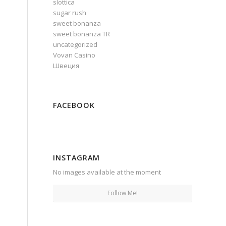
slottica
sugar rush
sweet bonanza
sweet bonanza TR
uncategorized
Vovan Casino
Швеция
FACEBOOK
INSTAGRAM
No images available at the moment
Follow Me!