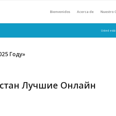
Bienvenidos
Acerca de
Nuestro 
Usted está
025 Году»
хстан Лучшие Онлайн