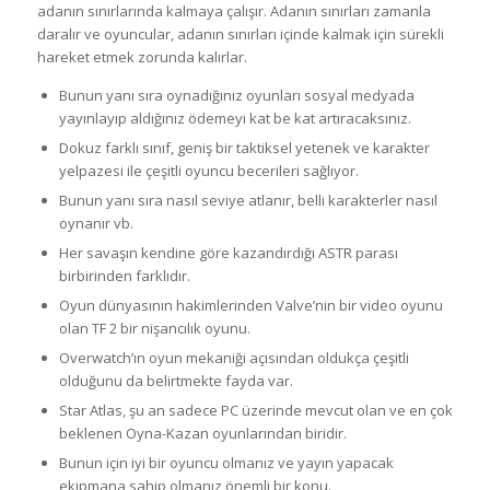
adanın sınırlarında kalmaya çalışır. Adanın sınırları zamanla
daralır ve oyuncular, adanın sınırları içinde kalmak için sürekli
hareket etmek zorunda kalırlar.
Bunun yanı sıra oynadığınız oyunları sosyal medyada
yayınlayıp aldığınız ödemeyi kat be kat artıracaksınız.
Dokuz farklı sınıf, geniş bir taktiksel yetenek ve karakter
yelpazesi ile çeşitli oyuncu becerileri sağlıyor.
Bunun yanı sıra nasıl seviye atlanır, belli karakterler nasıl
oynanır vb.
Her savaşın kendine göre kazandırdığı ASTR parası
birbirinden farklıdır.
Oyun dünyasının hakimlerinden Valve’nin bir video oyunu
olan TF 2 bir nişancılık oyunu.
Overwatch’ın oyun mekaniği açısından oldukça çeşitli
olduğunu da belirtmekte fayda var.
Star Atlas, şu an sadece PC üzerinde mevcut olan ve en çok
beklenen Oyna-Kazan oyunlarından biridir.
Bunun için iyi bir oyuncu olmanız ve yayın yapacak
ekipmana sahip olmanız önemli bir konu.