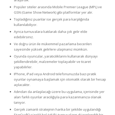
Popüler siteler arasında Mobile Premier League (MPL) ve
GSN (Game Show Network) gibi platformlar yer alır.
Topladığınız puanlar ise gerçek para karşılığında
kullanılabiliyor.
Ayrıca turnuvalara katılarak daha çok gelir elde
edebilirsiniz.
Ve doğru ürün ile mükemmel pazarlama becerileri
sayesinde yüksek gelirlere ulaşmanız mümkün.
Oyunda oyuncular, yaratıcılıklarını kullanarak dünyayı
şekillendirebilir, malzemeler toplayabilir ve ticaret
yapabilirler.
IPhone, iPad veya Android telefonunuzda bazı pratik
oyunlar oynamaya başlamak için otomatik olarak bir hesap
açılacaktır.
Adından da anlaşılacağı üzere bu uygulama, içerisinde yer
alan farklı oyunlar aracılığıyla para kazanmanıza olanak
tanıyor.
Gerçek zamanlı stratejinin harika bir şekilde uygulandığı
StarCraft2 sürekli bol ödüllü turnuvaların düzenlendiği bir