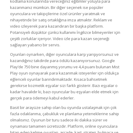
kodlama konularında vereceğiniz eğitimler yoluyla para
kazanmanız mümkün. Bir diğer seçenek ise popüler
oyunculara ve takipçilerine özel ürünler yaratmak ve
nihayetinde bir satış ortaklığına imza atmaktır. Reklam ve
video izleyerek para kazandıran bir başka platform.
Potansiyeli düşüktür çünkü kullanımı İngilizce bilmeyenler için
çeşitli zorluklar içeriyor. Video izle para kazan seçeneği
sağlayan yabancı bir servis.
Oyunları oynarken, diğer oyunculara karşı yarışıyorsunuz ve
kazandığınız takdirde para ödülü kazanıyorsunuz. Google
Play’de 750 bine dayanmış yorumu ve 4,4 puanı bulunan Mist
Play oyun oynayarak para kazanmak isteyenler için oldukça
eğlenceli oyunlar barındırmaktadır. Kısaca bahsetmek
gerekirse kozmetik eşyalar sizi farklı gösterir. Bazı eşyalar o
kadar havalıdır ki, bazı oyuncular bu eşyaları elde etmek için
gerçek para ödemeyi kabul ederler.
Basit bir arayüze sahip olan bu oyunda ustalaşmak için çok
fazla odaklanma, çabukluk ve planlama yeteneklerine sahip
olmalısınız. Oyunun bir turu sadece iki dakika sürer ve
oynaması tamamen ücretsizdir. Platform, online oyunculara
hitap eden kelime oyunları, arcade, kart, strateji, bulmaca ve