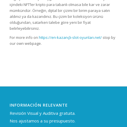
içindeki NFT’ler kripto para tabanlı olmasa bile kar ve zarar
mümkündür. Örneğin, dijital bir çizimi bir birim paraya satın
aldınız ya da kazandınız. Bu çizim bir koleksiyon ürünü
olduğundan, satarken talebe göre yeni bir fiyat
belirleyebilirsiniz.
For more info on
https://en-kazançlı-slot-oyunları.net/
stop by
our own webpage.
INFORMACIÓN RELEVANTE
Revisión Visual y Auditiva gratuita.
Nos ajustamos a su presupuesto.