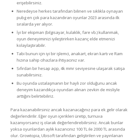
erişebilirsiniz.
Neredeyse herkes tarafından bilinen ve sıklıkla oynayan
pubg en çok para kazandıran oyunlar 2023 arasında ilk
sıralarda yer alıyor.
İyi bir ekipman (bilgisayar, kulaklık, fare vb.) kullanmak,
oyun deneyiminizi iyileştirirken kazanç elde etmenizi
kolaylaştırabilir.
Tabi bunun için iyi bir işlemci, anakart, ekran kartı ve Ram
hızına sahip cihazlara ihtiyacınız var.
Sıfırdan bir hesap açıp, 4k mmr seviyesine ulaşarak satışa
sunabilirsiniz.
Bu oyunda ustalaşmanın bir hayli zor olduğunu ancak
deneyim kazandıkça oyundan alınan zevkin de misliyle
arttığını belirtebiliriz.
Para kazanabilirsiniz ancak kazanacağınız para ek gelir olarak
değerlendirilir. Eğer oyun içerikleri üretip, turnuva
kazanıyorsanız iş olarak değerlendirebilirsiniz. Ancak bunlar
yoksa oyunlardan aylık kazancınız 100 TL ile 2000 TL arasında
olur. Growtopia, Ubisoft tarafından geliştirilen ve yayınlanan