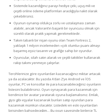
Sistemde kazandığınız parayı hediye çeki, uçuş mili ve
çeşitli online ödeme platformları aracılığıyla nakit olarak
çekebilirsiniz.
Oyunun oynanışı oldukça zorlu ve ustalaşması zaman
alabilir, ancak Valorant’ın başarılı bir oyuncusu olmak için
sürekli olarak pratik yapmak gerekmektedir.
Takım tabanlı bir nişan oyunu olan Team Fortress 2,
yaklaşık 1 milyon incelemeden «çok olumlu» puanı almayı
başarmış eşsiz tasarım ve grafiğe sahip bir oyundur.
Oyuncular, silah satın alarak ve çeşitli taktikler kullanarak
rakip takımı yenmeye çalışırlar.
Tercihlerinize göre oyunlardan kazanacağınız miktar artacak
ya da azalacaktır. Bu yazıda A’dan Z’ye Android ve İOS
oyunlar, PC ve konsollar ile para kazanabileceğiniz oyunların
listesini bulabilirsiniz. Oyun oynayarak para kazanmak için
kendinize bir avatar yaratarak oyuna başlamalısınız. Emlak,
giysi gibi eşyalar kazanarak bunları satıp oyundan para
kazanmak mümkün olacaktır. Listedeki en eski oyunlardan
birisinden bahsedeceğim… Bu oyun sayesinde binlerce TL