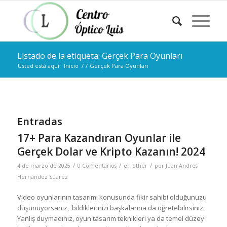
Listado de la etiqueta: Gerçek Para Oyunları
Usted está aquí:
Inicio
/
/
Gerçek Para Oyunları
Entradas
17+ Para Kazandıran Oyunlar ile
Gerçek Dolar ve Kripto Kazanın! 2024
/
/
/
4 de marzo de 2025
0 Comentarios
en
other
por
Juan Andrés
Hernández Suárez
Video oyunlarının tasarımı konusunda fikir sahibi olduğunuzu
düşünüyorsanız, bildiklerinizi başkalarına da öğretebilirsiniz.
Yanlış duymadınız, oyun tasarım teknikleri ya da temel düzey