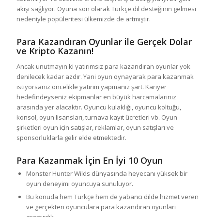
akışı sağlıyor. Oyuna son olarak Türkçe dil desteğinin gelmesi
nedeniyle popüleritesi ülkemizde de artmıştır.
Para Kazandıran Oyunlar ile Gerçek Dolar
ve Kripto Kazanın!
Ancak unutmayın ki yatırımsız para kazandıran oyunlar yok
denilecek kadar azdır. Yani oyun oynayarak para kazanmak
istiyorsanız öncelikle yatırım yapmanız şart. Kariyer
hedefindeyseniz ekipmanlar en büyük harcamalarınız
arasında yer alacaktır. Oyuncu kulaklığı, oyuncu koltuğu,
konsol, oyun lisansları, turnava kayıt ücretleri vb. Oyun
şirketleri oyun için satışlar, reklamlar, oyun satışları ve
sponsorluklarla gelir elde etmektedir.
Para Kazanmak İçin En İyi 10 Oyun
Monster Hunter Wilds dünyasında heyecanı yüksek bir
oyun deneyimi oyuncuya sunuluyor.
Bu konuda hem Türkçe hem de yabancı dilde hizmet veren
ve gerçekten oyunculara para kazandıran oyunları
araştırdık.