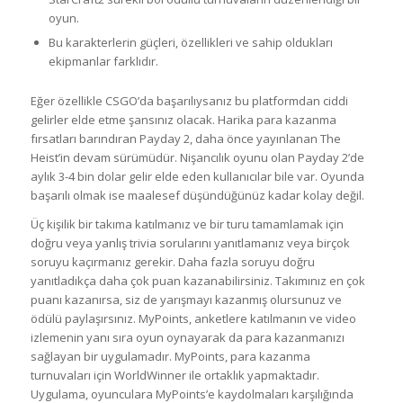
oyun.
Bu karakterlerin güçleri, özellikleri ve sahip oldukları
ekipmanlar farklıdır.
Eğer özellikle CSGO’da başarılıysanız bu platformdan ciddi
gelirler elde etme şansınız olacak. Harika para kazanma
fırsatları barındıran Payday 2, daha önce yayınlanan The
Heist’in devam sürümüdür. Nişancılık oyunu olan Payday 2’de
aylık 3-4 bin dolar gelir elde eden kullanıcılar bile var. Oyunda
başarılı olmak ise maalesef düşündüğünüz kadar kolay değil.
Üç kişilik bir takıma katılmanız ve bir turu tamamlamak için
doğru veya yanlış trivia sorularını yanıtlamanız veya birçok
soruyu kaçırmanız gerekir. Daha fazla soruyu doğru
yanıtladıkça daha çok puan kazanabilirsiniz. Takımınız en çok
puanı kazanırsa, siz de yarışmayı kazanmış olursunuz ve
ödülü paylaşırsınız. MyPoints, anketlere katılmanın ve video
izlemenin yanı sıra oyun oynayarak da para kazanmanızı
sağlayan bir uygulamadır. MyPoints, para kazanma
turnuvaları için WorldWinner ile ortaklık yapmaktadır.
Uygulama, oyunculara MyPoints’e kaydolmaları karşılığında