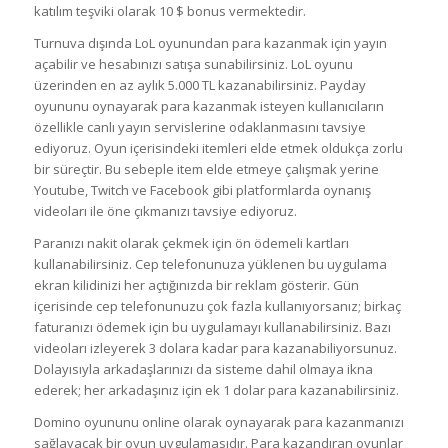
katılım teşviki olarak 10 $ bonus vermektedir.
Turnuva dışında LoL oyunundan para kazanmak için yayın
açabilir ve hesabınızı satışa sunabilirsiniz. LoL oyunu
üzerinden en az aylık 5.000 TL kazanabilirsiniz. Payday
oyununu oynayarak para kazanmak isteyen kullanıcıların
özellikle canlı yayın servislerine odaklanmasını tavsiye
ediyoruz. Oyun içerisindeki itemleri elde etmek oldukça zorlu
bir süreçtir. Bu sebeple item elde etmeye çalışmak yerine
Youtube, Twitch ve Facebook gibi platformlarda oynanış
videoları ile öne çıkmanızı tavsiye ediyoruz.
Paranızı nakit olarak çekmek için ön ödemeli kartları
kullanabilirsiniz. Cep telefonunuza yüklenen bu uygulama
ekran kilidinizi her açtığınızda bir reklam gösterir. Gün
içerisinde cep telefonunuzu çok fazla kullanıyorsanız; birkaç
faturanızı ödemek için bu uygulamayı kullanabilirsiniz. Bazı
videoları izleyerek 3 dolara kadar para kazanabiliyorsunuz.
Dolayısıyla arkadaşlarınızı da sisteme dahil olmaya ikna
ederek; her arkadaşınız için ek 1 dolar para kazanabilirsiniz.
Domino oyununu online olarak oynayarak para kazanmanızı
sağlayacak bir oyun uygulamasıdır. Para kazandıran oyunlar