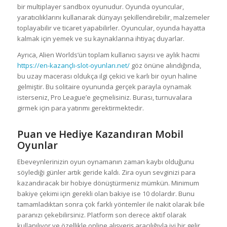
bir multiplayer sandbox oyunudur. Oyunda oyuncular,
yaratıcılıklarını kullanarak dünyayı şekillendirebilir, malzemeler
toplayabilir ve ticaret yapabilirler. Oyuncular, oyunda hayatta
kalmak için yemek ve su kaynaklarına ihtiyaç duyarlar.
Ayrıca, Alien Worlds’ün toplam kullanıcı sayısı ve aylık hacmi
https://en-kazançlı-slot-oyunları.net/
göz önüne alındığında,
bu uzay macerası oldukça ilgi çekici ve karlı bir oyun haline
gelmiştir. Bu solitaire oyununda gerçek parayla oynamak
isterseniz, Pro League’e geçmelisiniz. Burası, turnuvalara
girmek için para yatırımı gerektirmektedir.
Puan ve Hediye Kazandıran Mobil
Oyunlar
Ebeveynlerinizin oyun oynamanın zaman kaybı olduğunu
söylediği günler artık geride kaldı. Zira oyun sevginizi para
kazandıracak bir hobiye dönüştürmeniz mümkün. Minimum
bakiye çekimi için gerekli olan bakiye ise 10 dolardır. Bunu
tamamladıktan sonra çok farklı yöntemler ile nakit olarak bile
paranızı çekebilirsiniz. Platform son derece aktif olarak
kullanılıyor ve özellikle online alışveriş aracılığıyla iyi bir gelir