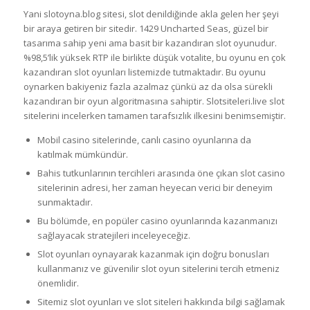
Yani slotoyna.blog sitesi, slot denildiğinde akla gelen her şeyi
bir araya getiren bir sitedir. 1429 Uncharted Seas, güzel bir
tasarıma sahip yeni ama basit bir kazandıran slot oyunudur.
%98,5’lik yüksek RTP ile birlikte düşük votalite, bu oyunu en çok
kazandıran slot oyunları listemizde tutmaktadır. Bu oyunu
oynarken bakiyeniz fazla azalmaz çünkü az da olsa sürekli
kazandıran bir oyun algoritmasına sahiptir. Slotsiteleri.live slot
sitelerini incelerken tamamen tarafsızlık ilkesini benimsemiştir.
Mobil casino sitelerinde, canlı casino oyunlarına da
katılmak mümkündür.
Bahis tutkunlarının tercihleri arasında öne çıkan slot casino
sitelerinin adresi, her zaman heyecan verici bir deneyim
sunmaktadır.
Bu bölümde, en popüler casino oyunlarında kazanmanızı
sağlayacak stratejileri inceleyeceğiz.
Slot oyunları oynayarak kazanmak için doğru bonusları
kullanmanız ve güvenilir slot oyun sitelerini tercih etmeniz
önemlidir.
Sitemiz slot oyunları ve slot siteleri hakkında bilgi sağlamak