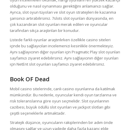
oyun incelemeleri okumak, hangi oyunların en yüksek kazançlı
olduğunu ve nasıl oynanması gerektiğini anlamanızı sağlar.
Ayrıca, slot oyun tüyoları ve slot oyun stratejileri ile kazanma
şansınızı artırabilirsiniz. 7slots slot oyunları dünyasında, en
çok kazandıran slot oyunları merak edilen ve oyuncular
tarafından sıkça araştırılan bir konudur.
Listede farklı oyunlar araştırılırken özellikle casino siteleri
içinde bu sağlayıcıları incelemenizi kesinlikle önermekteyiz.
Aynı sağlayıcının diğer oyunları için Pragmatic Play slot oyunları
sayfamızı ziyaret edebilirsiniz. Aynı sağlayıcının diğer oyunları
için NetEnt slot oyunları sayfamızı ziyaret edebilirsiniz.
Book OF Dead
Mobil casino sitelerinde, canlı casino oyunlarına da katılmak
mümkündür. Bu nedenle, oyuncular kendi oyun tarzlarına ve
risk toleranslarına göre oyun seçmelidir. Slot oyunlarının
cazibesi, büyük ödüllü slot oyunları ve jackpot slotları gibi
çeşitli seçeneklerle artmaktadır.
Stratejik düşünce, oyuncuların rakiplerinden bir adım önde
olmasını sağlar ve uzun vadede daha fazla kazanç elde