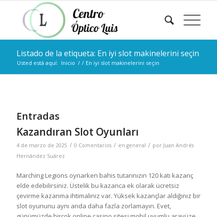
Listado de la etiqueta: En iyi slot makinelerini seçin
Usted está aquí:
Inicio
/
/
En iyi slot makinelerini seçin
Entradas
Kazandıran Slot Oyunları
/
/
/
4 de marzo de 2025
0 Comentarios
en
general
por
Juan Andrés
Hernández Suárez
Marching Legions oynarken bahis tutarınızın 120 katı kazanç
elde edebilirsiniz. Üstelik bu kazanca ek olarak ücretsiz
çevirme kazanma ihtimaliniz var. Yüksek kazançlar aldığınız bir
slot oyununu aynı anda daha fazla zorlamayın. Evet,
günümüzde birçok online casino sitesi mobil uyumlu arayüze