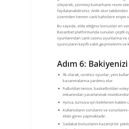
izleyerek, çevrimiçi kumarhane resmi sit
faydalanabilirsiniz. Anlık skor takibinde
üzerinden hemen canlı bahislere erişim sa
Bu sayede, elde ettiğiniz bonusları en veri
Basaribet platformunda sunulan çeşitli oy
oyunlarından canlı casino oyunlarına ve d
oyuncuların keyifli vakit geçirmelerini ve 
Adım 6: Bakiyenizi
İlk olarak, ücretsiz oyunlar, yeni kul
kazanmalarına yardımcı olur.
Futboldan tenise, basketboldan voleyb
imkanından yararlanmak mümkündür
Ayrıca, turnuva için belirlenen katılım
Kullanıcıların sorularını ve sorunların
ekibi görev yapmaktadır.
Sadakat bonuslarını kazançlı bir şeki