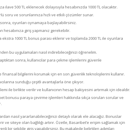
za ilave 500 TL eklenecek dolayısıyla hesabınızda 1000 TL olacaktır.
lü soru ve sorunlarınıza hızlı ve etkili çözümler sunar.
 sonra, oyunları oynamaya başlayabilirsiniz.
dan hesabınıza giriş yapmanız gerekebilir.
za ekstra 1000 TL bonus parası eklenir ve toplamda 2000 TL ile oyunlara
inden bu uygulamaları nasıl indirebileceğinizi öğrenelim.
aptıktan sonra, kullanıcılar para çekme işlemlerini güvenle
 ve finansal bilgilerini korumak için en son güvenlik teknolojilerini kullanır.
cılarına sunduğu çeşitli avantajlarla öne çıkıyor.
emi ile birlikte verilir ve kullanıcının hesap bakiyesini artırmak için idealdir
t bonusu paraya çevirme işlemleri hakkında sıkça sorulan sorular ve
.
rdan nasıl yararlanabileceğinizi detaylı olarak ele alacağız. Bonuslar
ve siteye olan bağlılığı artırır. Özetle, Basaribet’e erişim sağlamak için
enli bir şekilde giriş yapabilirsiniz. Bu makalede belirtilen adımları