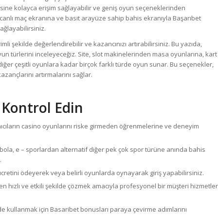
esine kolayca erişim sağlayabilir ve geniş oyun seçeneklerinden
n canlı maç ekranına ve basit arayüze sahip bahis ekranıyla Başarıbet
ğlayabilirsiniz.
mli şekilde değerlendirebilir ve kazancınızı artırabilirsiniz. Bu yazıda,
un türlerini inceleyeceğiz. Site, slot makinelerinden masa oyunlarına, kart
iğer çeşitli oyunlara kadar birçok farklı türde oyun sunar. Bu seçenekler,
kazançlarını artırmalarını sağlar.
 Kontrol Edin
lanıcıların casino oyunlarını riske girmeden öğrenmelerine ve deneyim
ola, e – sporlardan alternatif diğer pek çok spor türüne anında bahis
.
 ücretini ödeyerek veya belirli oyunlarda oynayarak giriş yapabilirsiniz.
ı en hızlı ve etkili şekilde çözmek amacıyla profesyonel bir müşteri hizmetler
lde kullanmak için Basaribet bonusları paraya çevirme adımlarını