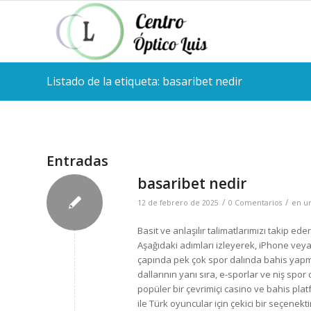
Listado de la etiqueta: basaribet nedir
Entradas
basaribet nedir
/
/
12 de febrero de 2025
0 Comentarios
en
u
Basit ve anlaşılır talimatlarımızı takip e
Aşağıdaki adımları izleyerek, iPhone veya
çapında pek çok spor dalında bahis yapma 
dallarının yanı sıra, e-sporlar ve niş spo
popüler bir çevrimiçi casino ve bahis pla
ile Türk oyuncular için çekici bir seçenekti