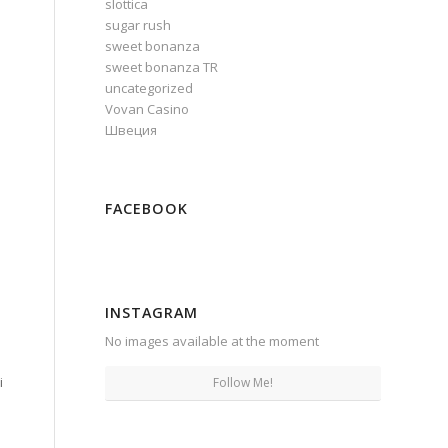
slottica
sugar rush
sweet bonanza
sweet bonanza TR
uncategorized
Vovan Casino
Швеция
FACEBOOK
INSTAGRAM
No images available at the moment
i
Follow Me!