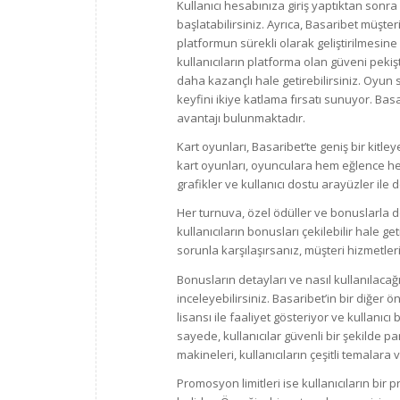
Kullanıcı hesabınıza giriş yaptıktan sonr
başlatabilirsiniz. Ayrıca, Basaribet müşter
platformun sürekli olarak geliştirilmesine k
kullanıcıların platforma olan güveni pekiş
daha kazançlı hale getirebilirsiniz. Oyun 
keyfini ikiye katlama fırsatı sunuyor. Basa
avantajı bulunmaktadır.
Kart oyunları, Basaribet’te geniş bir kitl
kart oyunları, oyunculara hem eğlence hem
grafikler ve kullanıcı dostu arayüzler ile 
Her turnuva, özel ödüller ve bonuslarla d
kullanıcıların bonusları çekilebilir hale g
sorunla karşılaşırsanız, müşteri hizmetleri 
Bonusların detayları ve nasıl kullanılacağı 
inceleyebilirsiniz. Basaribet’in bir diğer
lisansı ile faaliyet gösteriyor ve kullanıcı
sayede, kullanıcılar güvenli bir şekilde pa
makineleri, kullanıcıların çeşitli temalar
Promosyon limitleri ise kullanıcıların b