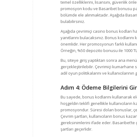
temel özelliklerini, lisansını, güvenlik önl
promosyon kodu ve Basaribet bonusu para
bölümde ele alınmaktadır. Aşağıda Basarib
bulabilirsiniz.
Aşağıda çevrimiçi casino bonus kodları 
yanıtlarını bulacaksınız. Bonus kodların
önemlidir. Her promosyonun farklı kullanım
Örneğin, %50 depozito bonusu ile 1000 TL 
Bu, siteye giriş yaptıktan sonra ana men
gerçekleştirilebilir. Çevrimiçi kumarhane 
adil oyun politikalarını ve kullanıcılarının
Adım 4: Ödeme Bilgilerini Gir
Bu sayede, bonus kodlarını kullanarak elde
hoşgeldin teklifi genellikle kullanıcıların 
promosyondur. Süresi dolan bonuslar, çevr
Çevrim şartları, kullanıcıların bonus kazan
gereksinimlerini ifade eder. Basaribet’te ç
şartları geçerlidir.