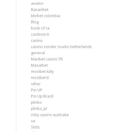
aviator
Basaribet
bbrbet colombia
Blog
book of ra
casibom tr
casino
casino zonder crucks netherlands
general
Maribet casino TR
Masalbet
mostbet italy
mostbet tr
other
Pin UP
.
Pin Up Brazil
plinko
plinko_pl
ricky casino australia
se
Slots