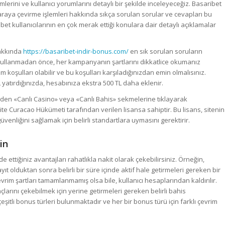
emlerini ve kullanıcı yorumlarını detaylı bir şekilde inceleyeceğiz. Basaribet
ya çevirme işlemleri hakkında sıkça sorulan sorular ve cevapları bu
et kullanıcılarının en çok merak ettiği konulara dair detaylı açıklamalar
hakkında
https://basaribet-indir-bonus.com/
en sık sorulan soruların
ı kullanmadan önce, her kampanyanın şartlarını dikkatlice okumanız
 koşulları olabilir ve bu koşulları karşıladığınızdan emin olmalısınız.
yatırdığınızda, hesabınıza ekstra 500 TL daha eklenir.
üden «Canlı Casino» veya «Canlı Bahis» sekmelerine tıklayarak
site Curacao Hükümeti tarafından verilen lisansa sahiptir. Bu lisans, sitenin
 güvenliğini sağlamak için belirli standartlara uymasını gerektirir.
in
 ettiğiniz avantajları rahatlıkla nakit olarak çekebilirsiniz. Örneğin,
kayıt olduktan sonra belirli bir süre içinde aktif hale getirmeleri gereken bir
im şartları tamamlanmamış olsa bile, kullanıcı hesaplarından kaldırılır.
çlarını çekebilmek için yerine getirmeleri gereken belirli bahis
eşitli bonus türleri bulunmaktadır ve her bir bonus türü için farklı çevrim