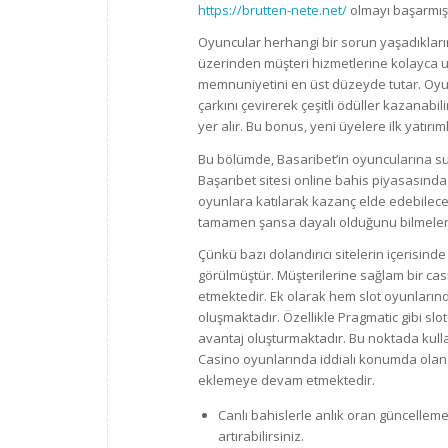
https://brutten-nete.net/
olmayı başarmışt
Oyuncular herhangi bir sorun yaşadıkları
üzerinden müşteri hizmetlerine kolayca ul
memnuniyetini en üst düzeyde tutar. Oyunc
çarkını çevirerek çeşitli ödüller kazanabil
yer alır. Bu bonus, yeni üyelere ilk yatırı
Bu bölümde, Basaribet’in oyuncularına s
Başarıbet sitesi online bahis piyasasında 
oyunlara katılarak kazanç elde edebileceğ
tamamen şansa dayalı olduğunu bilmeler
Çünkü bazı dolandırıcı sitelerin içerisinde
görülmüştür. Müşterilerine sağlam bir cas
etmektedir. Ek olarak hem slot oyunların
oluşmaktadır. Özellikle Pragmatic gibi s
avantaj oluşturmaktadır. Bu noktada kulla
Casino oyunlarında iddialı konumda olan 
eklemeye devam etmektedir.
Canlı bahislerle anlık oran güncellemele
artırabilirsiniz.