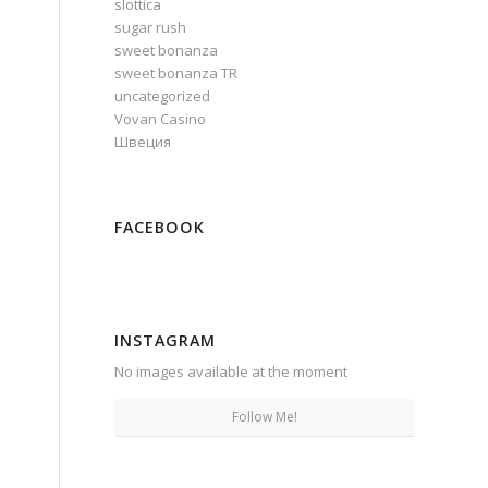
slottica
sugar rush
sweet bonanza
sweet bonanza TR
uncategorized
Vovan Casino
Швеция
FACEBOOK
INSTAGRAM
No images available at the moment
Follow Me!