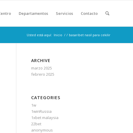
Centro
Departamentos
Servicios
Contacto
Usted está aquí:
Inicio
/
/
basaribet nasil para cekilir
ARCHIVE
marzo 2025
febrero 2025
CATEGORIES
1w
1winRussia
1xbet malaysia
22bet
anonymous