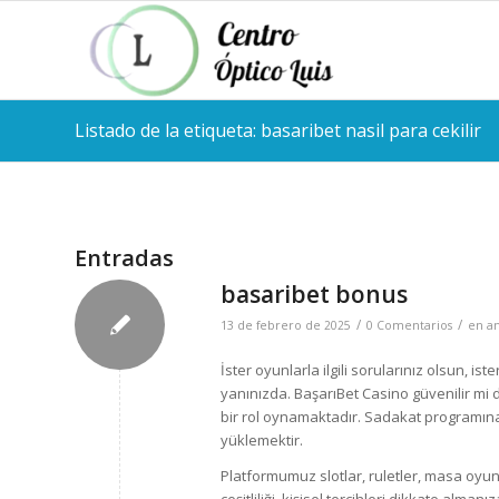
Listado de la etiqueta: basaribet nasil para cekilir
Entradas
basaribet bonus
/
/
13 de febrero de 2025
0 Comentarios
en
a
İster oyunlarla ilgili sorularınız olsun, i
yanınızda. BaşarıBet Casino güvenilir mi d
bir rol oynamaktadır. Sadakat programın
yüklemektir.
Platformumuz slotlar, ruletler, masa oyun