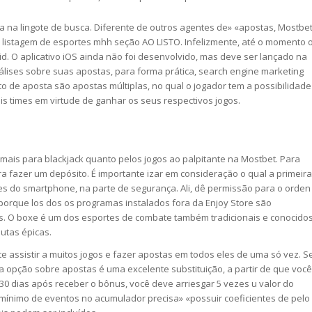
 na lingote de busca. Diferente de outros agentes de» «apostas, Mostbe
listagem de esportes mhh seção AO LISTO. Infelizmente, até o momento 
. O aplicativo iOS ainda não foi desenvolvido, mas deve ser lançado na
álises sobre suas apostas, para forma prática, search engine marketing
o de aposta são apostas múltiplas, no qual o jogador tem a possibilidade
s times em virtude de ganhar os seus respectivos jogos.
mais para blackjack quanto pelos jogos ao palpitante na Mostbet. Para
 fazer um depósito. É importante izar em consideração o qual a primeira
es do smartphone, na parte de segurança. Ali, dê permissão para o orden
 porque los dos os programas instalados fora da Enjoy Store são
os. O boxe é um dos esportes de combate também tradicionais e conocido
lutas épicas.
te assistir a muitos jogos e fazer apostas em todos eles de uma só vez. S
a opção sobre apostas é uma excelente substituição, a partir de que você
30 dias após receber o bônus, você deve arriesgar 5 vezes u valor do
 mínimo de eventos no acumulador precisa» «possuir coeficientes de pelo