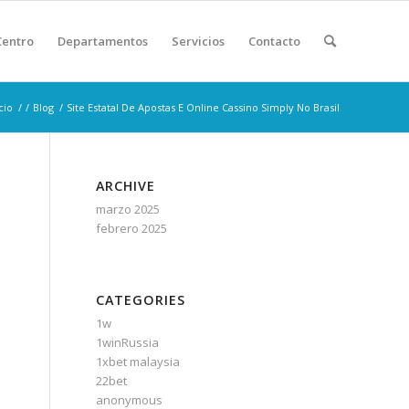
Centro
Departamentos
Servicios
Contacto
cio
/
/
Blog
/
Site Estatal De Apostas E Online Cassino Simply No Brasil
ARCHIVE
marzo 2025
febrero 2025
CATEGORIES
1w
1winRussia
1xbet malaysia
22bet
anonymous