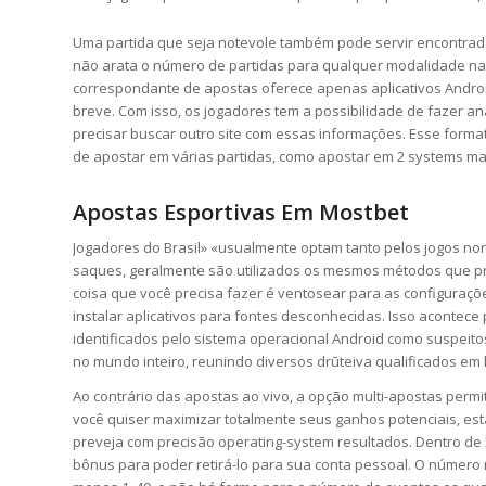
Uma partida que seja notevole também pode servir encontrada
não arata o número de partidas para qualquer modalidade na 
correspondante de apostas oferece apenas aplicativos Android
breve. Com isso, os jogadores tem a possibilidade de fazer an
precisar buscar outro site com essas informações. Esse format
de apostar em várias partidas, como apostar em 2 systems mai
Apostas Esportivas Em Mostbet
Jogadores do Brasil» «usualmente optam tanto pelos jogos nor
saques, geralmente são utilizados os mesmos métodos que pra
coisa que você precisa fazer é ventosear para as configuraçõ
instalar aplicativos para fontes desconhecidas. Isso acontece
identificados pelo sistema operacional Android como suspeit
no mundo inteiro, reunindo diversos drūteiva qualificados em 
Ao contrário das apostas ao vivo, a opção multi-apostas permi
você quiser maximizar totalmente seus ganhos potenciais, est
preveja com precisão operating-system resultados. Dentro de 
bônus para poder retirá-lo para sua conta pessoal. O número