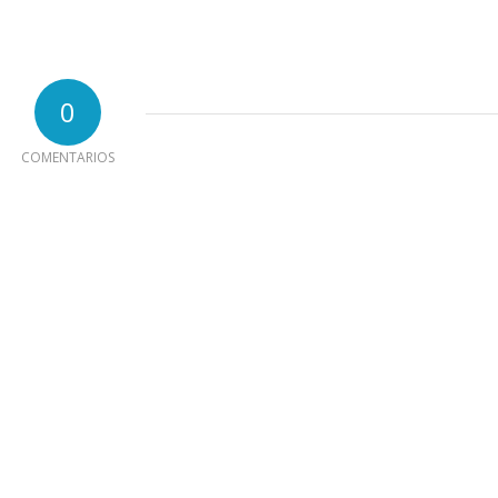
0
COMENTARIOS