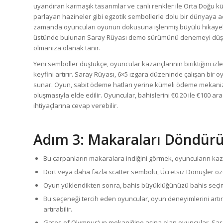
uyandıran karmaşık tasarımlar ve canlı renkler ile Orta Doğu k
parlayan hazineler gibi egzotik sembollerle dolu bir dünyaya ad
zamanda oyuncuları oyunun dokusuna işlenmiş büyülü hikayel
üstünde bulunan Saray Rüyası demo sürümünü denemeyi düşünü
olmanıza olanak tanır.
Yeni semboller düştükçe, oyuncular kazançlarının biriktiğini izl
keyfini artırır. Saray Rüyası, 6×5 ızgara düzeninde çalışan bir
sunar. Oyun, sabit ödeme hatları yerine kümeli ödeme mekanizm
oluşmasıyla elde edilir. Oyuncular, bahislerini €0.20 ile €100
ihtiyaçlarına cevap verebilir.
Adım 3: Makaraları Döndür
Bu çarpanların makaralara indiğini görmek, oyuncuların kazan
Dört veya daha fazla scatter sembolü, Ücretsiz Dönüşler özel
Oyun yüklendikten sonra, bahis büyüklüğünüzü bahis seçim
Bu seçeneği tercih eden oyuncular, oyun deneyimlerini artıra
artırabilir.
Gates of Olympus’un mekaniğine aşina olan oyuncular, Saray R