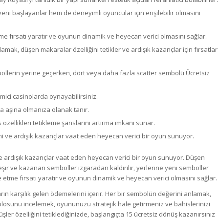
eni başlayanlar hem de deneyimli oyuncular için erişilebilir olmasını
tme fırsatı yaratır ve oyunun dinamik ve heyecan verici olmasını sağlar.
mak, düşen makaralar özelliğini tetikler ve ardışık kazançlar için fırsatlar
bollerin yerine geçerken, dört veya daha fazla scatter sembolü Ücretsiz
imiçi casinolarda oynayabilirsiniz.
a aşina olmanıza olanak tanır.
 özellikleri tetikleme şanslarını artırma imkanı sunar.
i ve ardışık kazançlar vaat eden heyecan verici bir oyun sunuyor.
e ardışık kazançlar vaat eden heyecan verici bir oyun sunuyor. Düşen
ir ve kazanan semboller ızgaradan kaldırılır, yerlerine yeni semboller
e etme fırsatı yaratır ve oyunun dinamik ve heyecan verici olmasını sağlar.
n karşılık gelen ödemelerini içerir. Her bir sembolün değerini anlamak,
losunu incelemek, oyununuzu stratejik hale getirmeniz ve bahislerinizi
üşler özelliğini tetiklediğinizde, başlangıçta 15 ücretsiz dönüş kazanırsınız