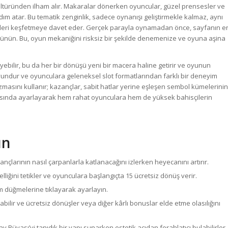
ültüründen ilham alır. Makaralar dönerken oyuncular, güzel prensesler ve
ım atar. Bu tematik zenginlik, sadece oynanışı geliştirmekle kalmaz, aynı
eri keşfetmeye davet eder. Gerçek parayla oynamadan önce, sayfanın e
n. Bu, oyun mekaniğini risksiz bir şekilde denemenize ve oyuna aşina
eyebilir, bu da her bir dönüşü yeni bir macera haline getirir ve oyunun
 oyundur ve oyunculara geleneksel slot formatlarından farklı bir deneyim
asını kullanır; kazançlar, sabit hatlar yerine eşleşen sembol kümelerinin
 arasında ayarlayarak hem rahat oyunculara hem de yüksek bahisçilerin
ün
çlarının nasıl çarpanlarla katlanacağını izlerken heyecanını artırır.
liğini tetikler ve oyunculara başlangıçta 15 ücretsiz dönüş verir.
 düğmelerine tıklayarak ayarlayın.
bilir ve ücretsiz dönüşler veya diğer kârlı bonuslar elde etme olasılığını
üyası’yi tanıdık bir yapı sunarken estetik açıdan ferahlatıcı bulabilirler.