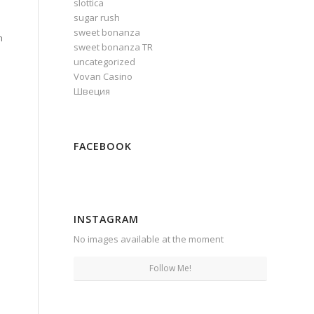
slottica
sugar rush
sweet bonanza
n
sweet bonanza TR
uncategorized
Vovan Casino
Швеция
FACEBOOK
INSTAGRAM
No images available at the moment
Follow Me!