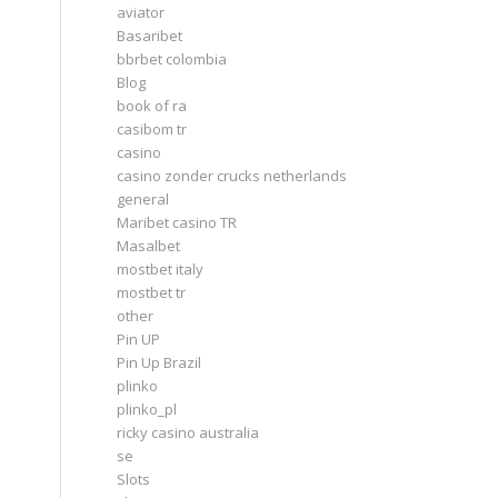
aviator
Basaribet
bbrbet colombia
Blog
book of ra
casibom tr
casino
casino zonder crucks netherlands
general
Maribet casino TR
Masalbet
mostbet italy
mostbet tr
other
Pin UP
Pin Up Brazil
plinko
plinko_pl
ricky casino australia
se
Slots