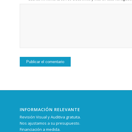
INFORMACIÓN RELEVANTE
Revisión Visual y Auditiva gratuita.
Nos ajustamos a su presupuesto.
Financiación a medida.