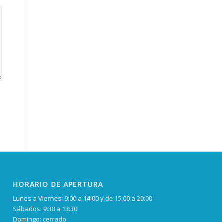
HORARIO DE APERTURA
Lunes a Viernes: 9:00 a 14:00 y de 15:00 a 20:00
Sábados: 9:30 a 13:30
Domingo: cerrado