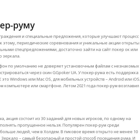
кер-руму
граждения и специальные предложения, которые улучшают процесс
 к этому, периодические соревнования и уникальные акции открыты
альными спецпредложениями, достаточно зайти на сайт покер ок или
ю зеркала.
елефон по умолчанию не доверяет установочным файлам с незнакомых
гистрироваться через скин GGpoker UA. У покер-рума есть поддержка
то Windows или Mac OS, для мобильных устройств – Android или iOS
ом компьютере или смартфоне. Летом 2021 года покер-рум возглавил
, акция состоит из 30 заданий для новых игроков, по одному на
ыполнять пропущенное нельзя. Популярен покер-рум среди
больше людей, чем в Холдем. В пиковое время открыто не менее 10
. Зеркало – самый безопасный и простой способ посещения рума. И