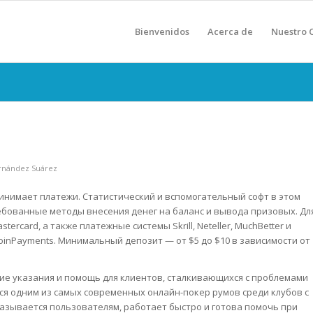
Bienvenidos
Acerca de
Nuestro 
rnández Suárez
инимает платежи. Статистический и вспомогательный софт в этом
бованные методы внесения денег на баланс и вывода призовых. Дл
rcard, а также платежные системы Skrill, Neteller, MuchBetter и
inPayments. Минимальный депозит — от $5 до $10 в зависимости от
е указания и помощь для клиентов, сталкивающихся с проблемами
ся одним из самых современных онлайн-покер румов среди клубов с
азывается пользователям, работает быстро и готова помочь при