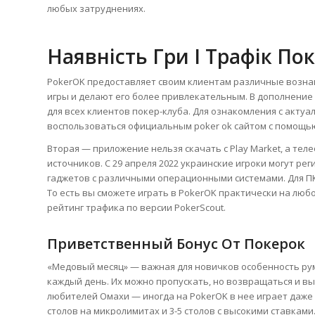
любых затруднениях.
Наявність Гри І Трафік По
PokerOK предоставляет своим клиентам различные возна
игры и делают его более привлекательным. В дополнение
для всех клиентов покер-клуба. Для ознакомления с акту
воспользоваться официальным poker ok сайтом с помощь
Вторая — приложение нельзя скачать с Play Market, а т
источников. С 29 апреля 2022 украинские игроки могут ре
гаджетов с различными операционными системами. Для ПК э
То есть вы сможете играть в PokerOK практически на люб
рейтинг трафика по версии PokerScout.
Приветственный Бонус От Покерок
«Медовый месяц» — важная для новичков особенность рума
каждый день. Их можно пропускать, но возвращаться и в
любителей Омахи — иногда на PokerOK в нее играет даже 
столов на микролимитах и 3-5 столов с высокими ставками