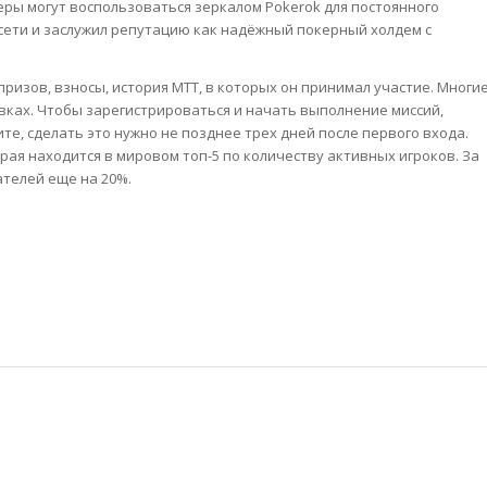
меры могут воспользоваться зеркалом Pokerok для постоянного
сети и заслужил репутацию как надёжный покерный холдем с
призов, взносы, история МТТ, в которых он принимал участие. Многи
вках. Чтобы зарегистрироваться и начать выполнение миссий,
те, сделать это нужно не позднее трех дней после первого входа.
орая находится в мировом топ-5 по количеству активных игроков. За
ателей еще на 20%.