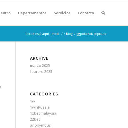
Centro
Departamentos
Servicios
Contacto
Usted está aquí:
Inicio
/
/
Blog
/
ggpokerok зеркало
ARCHIVE
marzo 2025
febrero 2025
я
CATEGORIES
1w
1winRussia
1xbet malaysia
22bet
anonymous