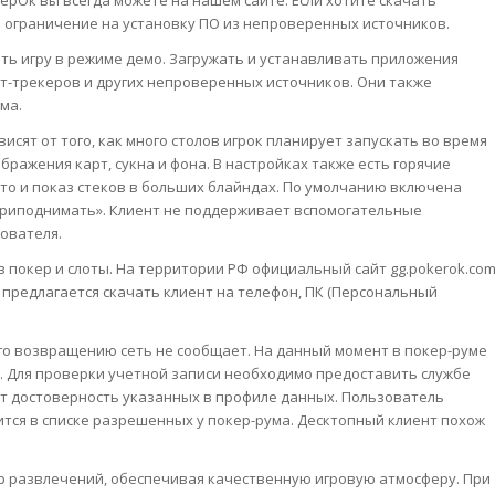
 ограничение на установку ПО из непроверенных источников.
ть игру в режиме демо. Загружать и устанавливать приложения
т-трекеров и других непроверенных источников. Они также
ма.
сят от того, как много столов игрок планирует запускать во время
ражения карт, сукна и фона. В настройках также есть горячие
то и показ стеков в больших блайндах. По умолчанию включена
«приподнимать». Клиент не поддерживает вспомогательные
ователя.
 покер и слоты. На территории РФ официальный сайт gg.pokerok.co
предлагается скачать клиент на телефон, ПК (Персональный
его возвращению сеть не сообщает. На данный момент в покер-руме
. Для проверки учетной записи необходимо предоставить службе
 достоверность указанных в профиле данных. Пользователь
ится в списке разрешенных у покер-рума. Десктопный клиент похож
р развлечений, обеспечивая качественную игровую атмосферу. При