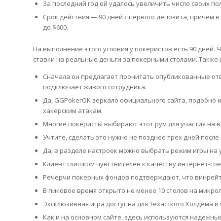
За последний год ей удалось увеличить число своих п
Срок действия — 90 дней с первого депозита, причем в
до $600.
На выполнение этого условия у покеристов есть 90 дней.
ставки на реальные деньги за покерными столами. Также и
Сначала он предлагает прочитать опубликованные отв
подключает живого сотрудника.
Да, GGPokerOK зеркало официального сайта, подобно и
хакерским атакам.
Многие покеристы выбирают этот рум для участия на в
Учтите, сделать это нужно не позднее трех дней после
Да, в разделе настроек можно выбрать режим игры на
Клиент слишком чувствителен к качеству интернет-со
Речерчи покерных фондов подтверждают, что винрейты
В пиковое время открыто не менее 10 столов на микрол
Эксклюзивная игра доступна для Техасского Холдема и
Как и на основном сайте, здесь используются надежн