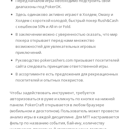
Перед началом игры необходимо подстроить свои
диапазоны под PokerOK.
Здесь одинаково активно играют в Холдем, Омаху и
Холдем с короткой колодой, быстрый покер Rush&Cash
с кешбеком 50% и All-in or Fold.
В заключении можно с уверенностью сказать, что мир
покера открывает перед нами множество
возможностей для увлекательных игровых
приключений.
Руководство pokercashers.com призывает посетителей
сайта следовать принципам ответственной игры.
В ассортименте есть предложения для рекреационных
посетителей и опытных покеристов.
Чтобы задействовать инструмент, требуется
авторизоваться в руме и кликнуть по кнопке на нижней
панели. PokerCraft открывается в любом браузере
(мобильном и десктопном). Пользователь может провести
анализ игры в каждой дисциплине. Для МТТ настраивается
фильтр по названию события, бай-ину, количеству