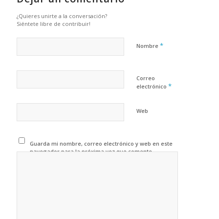
¿Quieres unirte a la conversación?
Siéntete libre de contribuir!
*
Nombre
Correo
*
electrónico
Web
Guarda mi nombre, correo electrónico y web en este
navegador para la próxima vez que comente.