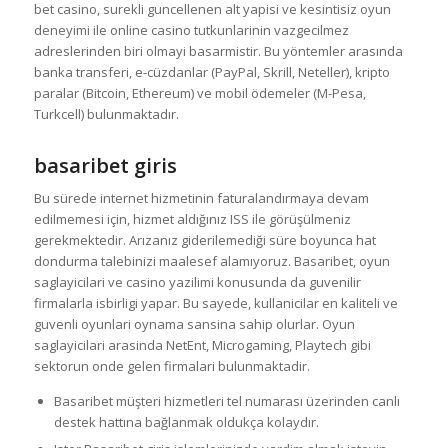
bet casino, surekli guncellenen alt yapisi ve kesintisiz oyun
deneyimi ile online casino tutkunlarinin vazgecilmez
adreslerinden biri olmayi basarmistir. Bu yöntemler arasında
banka transferi, e-cüzdanlar (PayPal, Skrill, Neteller), kripto
paralar (Bitcoin, Ethereum) ve mobil ödemeler (M-Pesa,
Turkcell) bulunmaktadır.
basaribet giris
Bu sürede internet hizmetinin faturalandırmaya devam
edilmemesi için, hizmet aldığınız ISS ile görüşülmeniz
gerekmektedir. Arızanız giderilemediği süre boyunca hat
dondurma talebinizi maalesef alamıyoruz. Basaribet, oyun
saglayicilari ve casino yazilimi konusunda da guvenilir
firmalarla isbirligi yapar. Bu sayede, kullanicilar en kaliteli ve
guvenli oyunlari oynama sansina sahip olurlar. Oyun
saglayicilari arasinda NetEnt, Microgaming, Playtech gibi
sektorun onde gelen firmalari bulunmaktadir.
Basaribet müşteri hizmetleri tel numarası üzerinden canlı
destek hattına bağlanmak oldukça kolaydır.