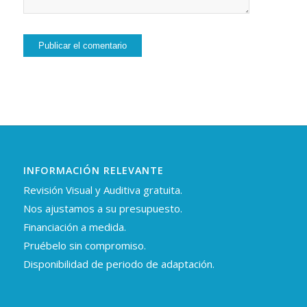
INFORMACIÓN RELEVANTE
Revisión Visual y Auditiva gratuita.
Nos ajustamos a su presupuesto.
Financiación a medida.
Pruébelo sin compromiso.
Disponibilidad de periodo de adaptación.