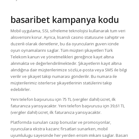
basaribet kampanya kodu
Mobil uygulama, SSL sifreleme teknolojisi kullanarak tum veri
alisverisini korur. Ayrica, lisansli casino statusune sahiptir ve
duzenli olarak denetlenir, bu da oyuncularin guven icinde
oyun oynamalarini saglar. Tüm müşteri şikayetleri Türk
Telekom kanun ve yönetmelikleri gereğince kayıt altına
alınmakta ve değerlendirilmektedir. Şikayetlerin kayıt altına
alındığına dair müşterilerimize sözlü,e-posta veya SMS ile bilgi
verilir ve şikayet takip numarası gönderilir. Bu numara ile
müşterilerimiz isterlerse şikayetlerinin statülerini takip
edebilirler.
Yeni telefon başvurusu için 75 TL (vergiler dahil) ücret, ilk
faturanıza yansıyacaktır. Yeni telefon başvurusu için 39,61 TL
(vergiler dahil) ücret, ilk faturanıza yansıyacaktır.
Platformda sunulan cazip bonuslar ve promosyonlar,
oyunculara ekstra kazanc firsatlari sunarken, mobil
uyumlulugu sayesinde her yerden erisim imkani saglar. Basari