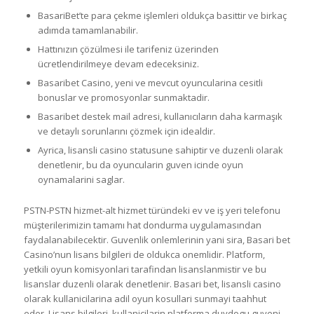
BasariBet’te para çekme işlemleri oldukça basittir ve birkaç
adımda tamamlanabilir.
Hattınızın çözülmesi ile tarifeniz üzerinden
ücretlendirilmeye devam edeceksiniz.
Basaribet Casino, yeni ve mevcut oyuncularina cesitli
bonuslar ve promosyonlar sunmaktadir.
Basaribet destek mail adresi, kullanıcıların daha karmaşık
ve detaylı sorunlarını çözmek için idealdir.
Ayrica, lisansli casino statusune sahiptir ve duzenli olarak
denetlenir, bu da oyuncularin guven icinde oyun
oynamalarini saglar.
PSTN-PSTN hizmet-alt hizmet türündeki ev ve iş yeri telefonu
müşterilerimizin tamamı hat dondurma uygulamasından
faydalanabilecektir. Guvenlik onlemlerinin yani sira, Basari bet
Casino’nun lisans bilgileri de oldukca onemlidir. Platform,
yetkili oyun komisyonlari tarafindan lisanslanmistir ve bu
lisanslar duzenli olarak denetlenir. Basari bet, lisansli casino
olarak kullanicilarina adil oyun kosullari sunmayi taahhut
eder. Lisans bilgileri, kullanicilarin platforma duydogu guveni