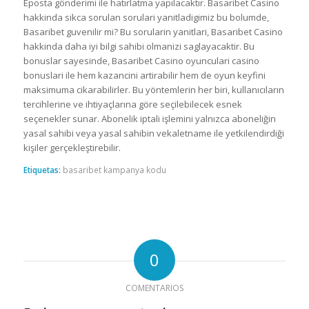
Eposta gönderimi ile hatırlatma yapılacaktır. Basaribet Casino
hakkinda sikca sorulan sorulari yanitladigimiz bu bolumde,
Basaribet guvenilir mi? Bu sorularin yanitlari, Basaribet Casino
hakkinda daha iyi bilgi sahibi olmanizi saglayacaktir. Bu
bonuslar sayesinde, Basaribet Casino oyunculari casino
bonuslari ile hem kazancini artirabilir hem de oyun keyfini
maksimuma cikarabilirler. Bu yöntemlerin her biri, kullanıcıların
tercihlerine ve ihtiyaçlarına göre seçilebilecek esnek
seçenekler sunar. Abonelik iptali işlemini yalnızca aboneliğin
yasal sahibi veya yasal sahibin vekaletname ile yetkilendirdiği
kişiler gerçekleştirebilir.
Etiquetas:
basaribet kampanya kodu
0
COMENTARIOS