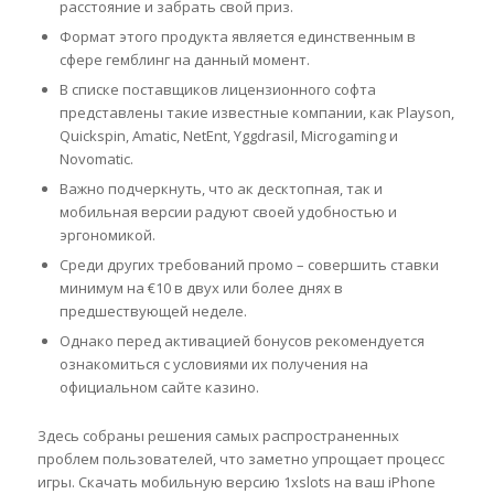
расстояние и забрать свой приз.
Формат этого продукта является единственным в
сфере гемблинг на данный момент.
В списке поставщиков лицензионного софта
представлены такие известные компании, как Playson,
Quickspin, Amatic, NetEnt, Yggdrasil, Microgaming и
Novomatic.
Важно подчеркнуть, что ак десктопная, так и
мобильная версии радуют своей удобностью и
эргономикой.
Среди других требований промо – совершить ставки
минимум на €10 в двух или более днях в
предшествующей неделе.
Однако перед активацией бонусов рекомендуется
ознакомиться с условиями их получения на
официальном сайте казино.
Здесь собраны решения самых распространенных
проблем пользователей, что заметно упрощает процесс
игры. Скачать мобильную версию 1xslots на ваш iPhone