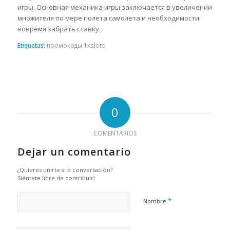
игры. Основная механика игры заключается в увеличении
множителя по мере полета самолета и необходимости
вовремя забрать ставку.
Etiquetas:
промокоды 1xslots
0
COMENTARIOS
Dejar un comentario
¿Quieres unirte a la conversación?
Siéntete libre de contribuir!
*
Nombre