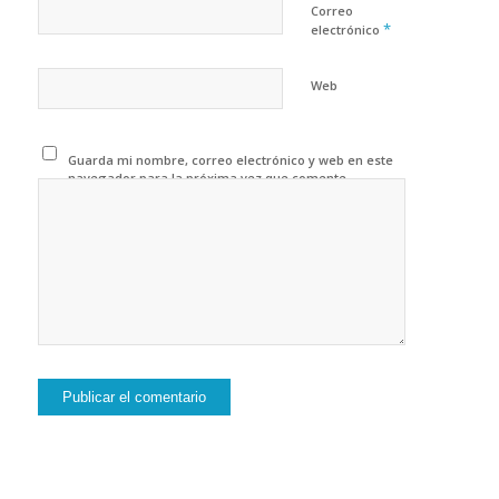
Correo
*
electrónico
Web
Guarda mi nombre, correo electrónico y web en este
navegador para la próxima vez que comente.