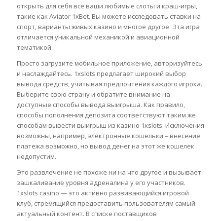
открыть для себя все ваши любимые слоты и краш-игры,
такие как Aviator 1xBet. Вы можете исследовать ставки на
спорт, варианты живых казино и многое другое. Эта игра
отличается уникальной механикой и авиационной
тематикой.
Просто загрузите мобильное приложение, авторизуйтесь
и наслаждайтесь. 1xslots предлагает широкий выбор
вывода средств, учитывая предпочтения каждого игрока.
Выберите свою страну и обратите внимание на
доступные способы вывода выигрыша. Как правило,
способы пополнения депозита соответствуют таким же
способам вывести выигрыш из казино 1xslots. Исключения
возможны, например, электронные кошельки – внесение
платежа возможно, но вывод денег на этот же кошелек
недопустим.
Это развлечение не похоже ни на что другое и вызывает
зашкаливание уровня адреналина у его участников.
1xslots casino — это активно развивающийся игровой
клуб, стремящийся предоставить пользователям самый
актуальный контент. В списке поставщиков