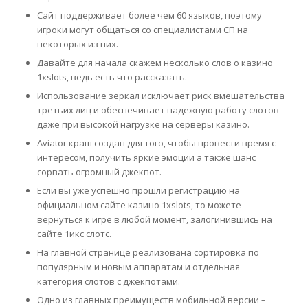
Сайт поддерживает более чем 60 языков, поэтому
игроки могут общаться со специалистами СП на
некоторых из них.
Давайте для начала скажем несколько слов о казино
1xslots, ведь есть что рассказать.
Использование зеркал исключает риск вмешательства
третьих лиц и обеспечивает надежную работу слотов
даже при высокой нагрузке на серверы казино.
Aviator краш создан для того, чтобы провести время с
интересом, получить яркие эмоции а также шанс
сорвать огромный джекпот.
Если вы уже успешно прошли регистрацию на
официальном сайте казино 1xslots, то можете
вернуться к игре в любой момент, залогинившись на
сайте 1икс слотс.
На главной странице реализована сортировка по
популярным и новым аппаратам и отдельная
категория слотов с джекпотами.
Одно из главных преимуществ мобильной версии –