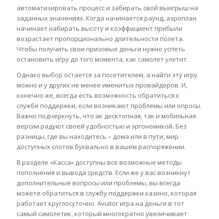
автоматизировать процесс и забирать свой выигрыш на
заданных значениях. Когда начинается раунд, аэроплан
начинает набирать высоту и коэффициент прибыли
возрастает пропорционально длительности полета.
Чтобы получить свои призовые деньги нужно успеть
остановить игру до того момента, как самолет улетит.
Однако выбор остается за посетителем, а найти эту игру
можно и у других не менее именитых провайдеров. И,
конечно же, всегда есть возможность обратиться к
службе поддержки, если возникают проблемы или опросы.
Важно подчеркнуть, что ак десктопная, так и мобильная
версии радуют своей удобностью и эргономикой. Без
разницы, где вы находитесь – дома или в пути, мир
доступных слотов буквально в вашем распоряжении.
В разделе «Касса» доступны все возможные методы
пополнения и вывода средств. Если же у вас возникнут
дополнительные вопросы или проблемы, вы всегда
можете обратиться в службу поддержки казино, которая
работает круглосуточно. Aviator игра на деньги в тот
самый самолетик, который многократно увеличивает