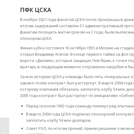
ПФК ЦСКА
В ноябре 2021 года фанатов ЦСКА после проигрыша в дома
итогам задержаний составлен 51 административный проток
фанатам посещать матчи сроком на 2 года, были выписаны
спонсором ЦСКА.
Финал кубка состоялся 16 октября 1955 в Москве на стади
открыл Владимир Агапов. В конце первого тайма за фол 
ворота «Динамо», которые защищал Лев Яшин, к точке по
вратарь в следующем моменте откровенно нагрубил и был
За всю историю ЦСКА у команды было пять генеральных сп
однако позже контракт был расторгнут. В марте 2004 года
которому компания обязалась заплатить клубу 54 млн долл
2005 года контракт был расторгнут по инициативе «Сибнеф
Перед сезоном 1992 года команду покинул ряд опытных
В марте 2004 года ЦСКА подписал спонсорский контрак
заплатить клубу 54 млн долларов.
Совет РХЛ, по итогам прений, принял решение о вклю
Оптимальные настройки для