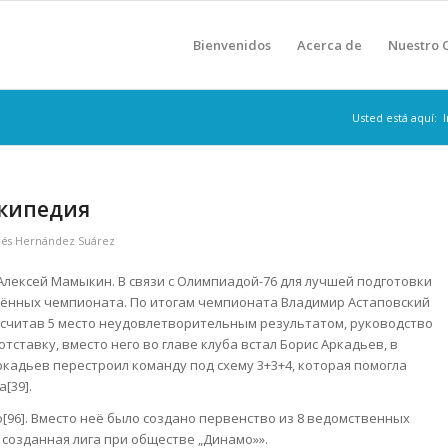
Bienvenidos
Acerca de
Nuestro 
Usted está aquí:
I
икипедия
rés Hernández Suárez
Алексей Мамыкин. В связи с Олимпиадой-76 для лучшей подготовки
ечённых чемпионата. По итогам чемпионата Владимир Астаповский
осчитав 5 место неудовлетворительным результатом, руководство
тставку, вместо него во главе клуба встал Борис Аркадьев, в
кадьев перестроил команду под схему 3+3+4, которая помогла
[39].
[96]. Вместо неё было создано первенство из 8 ведомственных
 созданная лига при обществе „Динамо»».