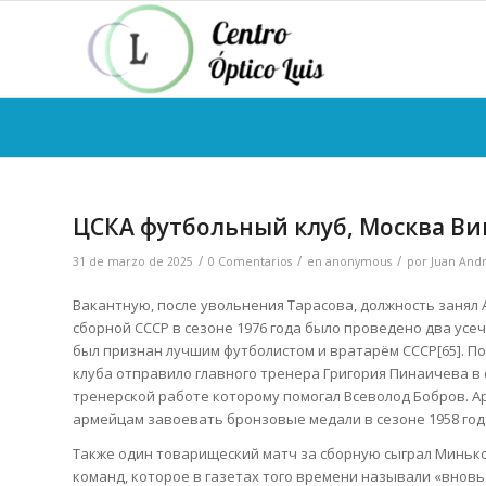
ЦСКА футбольный клуб, Москва В
/
/
/
31 de marzo de 2025
0 Comentarios
en
anonymous
por
Juan And
Вакантную, после увольнения Тарасова, должность занял 
сборной СССР в сезоне 1976 года было проведено два ус
был признан лучшим футболистом и вратарём СССР[65]. П
клуба отправило главного тренера Григория Пинаичева в о
тренерской работе которому помогал Всеволод Бобров. Ар
армейцам завоевать бронзовые медали в сезоне 1958 года
Также один товарищеский матч за сборную сыграл Минько
команд, которое в газетах того времени называли «вновь