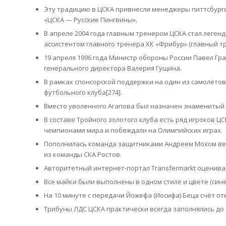
Эту традицию в ЦСКА привнесли менеджеры питтсбургс
«ЦСКА — Русские Пингвины».
В апреле 2004 года главным тренером ЦСКА стал леген
ассистентом главного тренера ХК «Фрибур» (главный т
19 апреля 1996 года Министр обороны России Павел Гра
генерального директора Валерия Гущина.
В рамках спонсорской поддержки на один из самолётов 
футбольного клуба[274].
Вместо уволенного Агапова был назначен знаменитый 
В составе Тройного золотого клуба есть ряд игроков Ц
чемпионами мира и побеждали на Олимпийских играх.
Пополнилась команда защитниками Андреем Мохом ве
из команды СКА Ростов.
Авторитетный интернет-портал Transfermarkt оценивае
Все майки были выполнены в одном стиле и цвете (сине
На 10 минуте с передачи Йожефа (Иосифа) Беца счёт о
Трибуны ЛДС ЦСКА практически всегда заполнялись до 