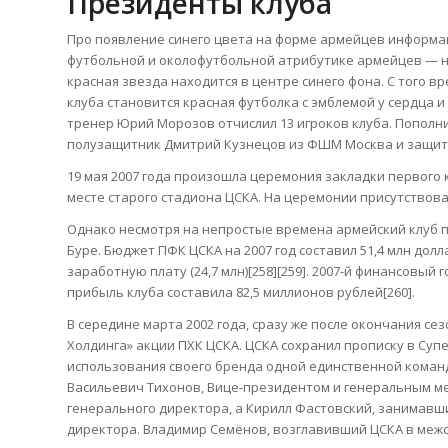
Президенты клуба
Про появление синего цвета на форме армейцев информац
футбольной и околофутбольной атрибутике армейцев — на
красная звезда находится в центре синего фона. С того 
клуба становится красная футболка с эмблемой у сердца и
тренер Юрий Морозов отчислил 13 игроков клуба. Пополни
полузащитник Дмитрий Кузнецов из ФШМ Москва и защитни
19 мая 2007 года произошла церемония закладки первого
месте старого стадиона ЦСКА. На церемонии присутствов
Однако несмотря на непростые времена армейский клуб 
Буре. Бюджет ПФК ЦСКА на 2007 год составил 51,4 млн до
заработную плату (24,7 млн)[258][259]. 2007-й финансовы
прибыль клуба составила 82,5 миллионов рублей[260].
В середине марта 2002 года, сразу же после окончания се
Холдинга» акции ПХК ЦСКА. ЦСКА сохранил прописку в Суп
использования своего бренда одной единственной коман
Васильевич Тихонов, Вице-президентом и генеральным м
генерального директора, а Кирилл Фастовский, занимавши
директора. Владимир Семёнов, возглавивший ЦСКА в межс