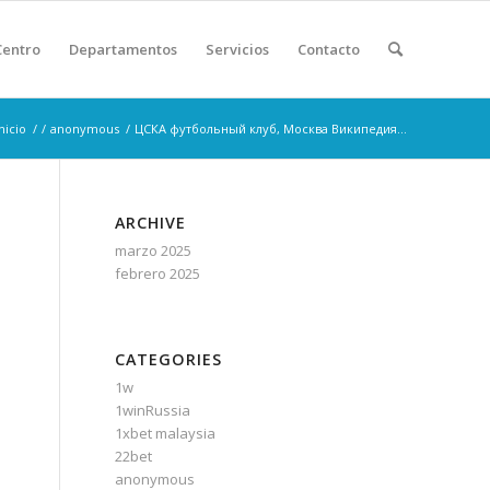
Centro
Departamentos
Servicios
Contacto
nicio
/
/
anonymous
/
ЦСКА футбольный клуб, Москва Википедия...
ARCHIVE
marzo 2025
febrero 2025
CATEGORIES
1w
1winRussia
1xbet malaysia
22bet
anonymous