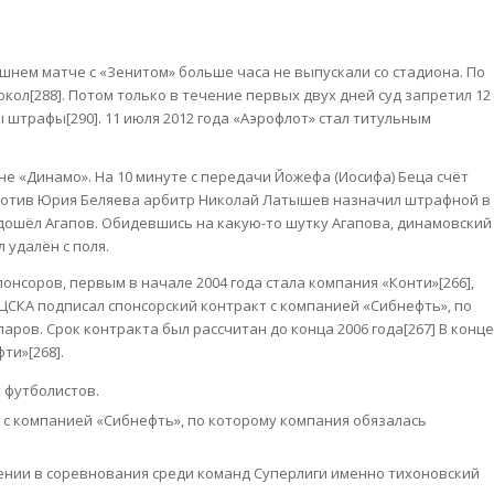
шнем матче с «Зенитом» больше часа не выпускали со стадиона. По
ол[288]. Потом только в течение первых двух дней суд запретил 12
 штрафы[290]. 11 июля 2012 года «Аэрофлот» стал титульным
оне «Динамо». На 10 минуте с передачи Йожефа (Иосифа) Беца счёт
против Юрия Беляева арбитр Николай Латышев назначил штрафной в
дошёл Агапов. Обидевшись на какую-то шутку Агапова, динамовский
 удалён с поля.
онсоров, первым в начале 2004 года стала компания «Конти»[266],
 ЦСКА подписал спонсорский контракт с компанией «Сибнефть», по
аров. Срок контракта был рассчитан до конца 2006 года[267] В конце
ти»[268].
 футболистов.
т с компанией «Сибнефть», по которому компания обязалась
чении в соревнования среди команд Суперлиги именно тихоновский