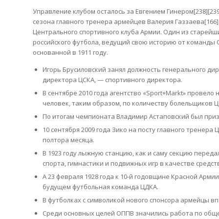
Управление клубом осталось за Евгением Гинером[238][239
сезона главного тренера армейцев Валерия Газзаева[166]
Центрального спортивного клуба Армии. Один из старейши
российского футбола, ведущий свою историю от команды 
основанной в 1911 году.
Игорь Брусиловский занял должность генерального дир
директора ЦСКА, — спортивного директора.
В сентябре 2010 года агентство «Sport+Markt» провело
человек, таким образом, по количеству болельщиков ЦС
По итогам чемпионата Владимир Астаповский был приз
10 сентября 2009 года Зико на посту главного тренера
полтора месяца.
В 1923 году лыжную станцию, как и саму секцию перед
спорта, гимнастики и подвижных игр в качестве средст
А 23 февраля 1928 года к 10-й годовщине Красной Арм
будущем футбольная команда ЦДКА.
В футболках с символикой нового спонсора армейцы вп
Среди основных целей ОППВ значились работа по общ