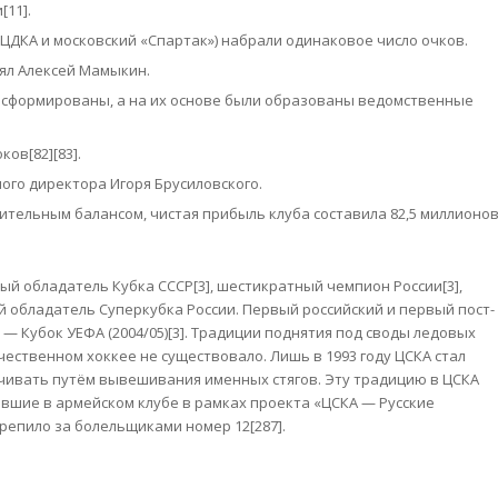
11].
 ЦДКА и московский «Спартак») набрали одинаковое число очков.
нял Алексей Мамыкин.
асформированы, а на их основе были образованы ведомственные
ов[82][83].
ого директора Игоря Брусиловского.
ительным балансом, чистая прибыль клуба составила 82,5 миллионо
й обладатель Кубка СССР[3], шестикратный чемпион России[3],
й обладатель Суперкубка России. Первый российский и первый пост-
— Кубок УЕФА (2004/05)[3]. Традиции поднятия под своды ледовых
чественном хоккее не существовало. Лишь в 1993 году ЦСКА стал
ечивать путём вывешивания именных стягов. Эту традицию в ЦСКА
вшие в армейском клубе в рамках проекта «ЦСКА — Русские
крепило за болельщиками номер 12[287].