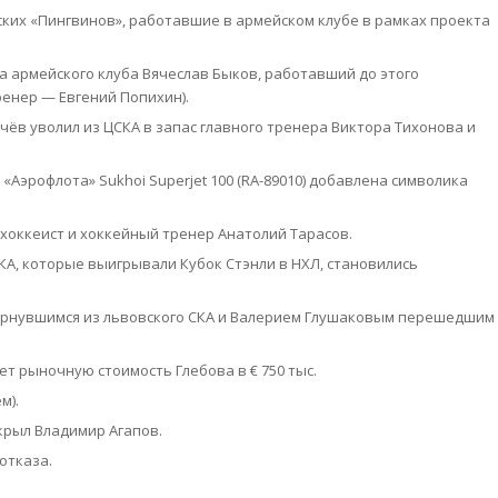
ких «Пингвинов», работавшие в армейском клубе в рамках проекта
да армейского клуба Вячеслав Быков, работавший до этого
ренер — Евгений Попихин).
чёв уволил из ЦСКА в запас главного тренера Виктора Тихонова и
«Аэрофлота» Sukhoi Superjet 100 (RA-89010) добавлена символика
хоккеист и хоккейный тренер Анатолий Тарасов.
СКА, которые выигрывали Кубок Стэнли в НХЛ, становились
рнувшимся из львовского СКА и Валерием Глушаковым перешедшим
т рыночную стоимость Глебова в € 750 тыс.
м).
ткрыл Владимир Агапов.
отказа.