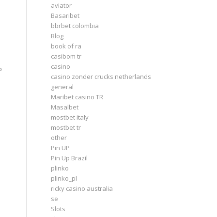
aviator
Basaribet
bbrbet colombia
Blog
book of ra
casibom tr
casino
о
casino zonder crucks netherlands
general
Maribet casino TR
Masalbet
mostbet italy
mostbet tr
other
Pin UP
Pin Up Brazil
plinko
plinko_pl
ricky casino australia
se
Slots