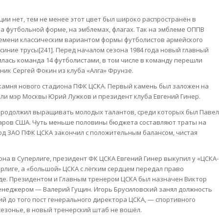
ии нет, тем не менее этот цвет был широко распространён в
 футбольной форме, на эмблемах, флагах. Так на эмблеме ОППВ
времени классическим вариантом формы футболистов армейского
 синие трусы[241]. Перед началом сезона 1984 года новый главный
лась команда 14 футболистами, в том числе в команду перешли
к Сергей Фокин из клуба «Алга» Фрунзе.
 камня нового стадиона ПФК ЦСКА. Первый камень был заложен на
али мэр Москвы Юрий Лужков и президент клуба Евгений Гинер.
продолжил выращивать молодых талантов, среди которых был Павел
лларов США. Чуть меньше половины бюджета составляют траты на
й год ЗАО ПФК ЦСКА закончил с положительным балансом, чистая
зона в Суперлиге, президент ФК ЦСКА Евгений Гинер выкупил у «ЦСКА-
ерлиге, а «большой» ЦСКА с лёгким сердцем передал право
де. Президентом и Главным тренером ЦСКА был назначен Виктор
енеджером — Валерий Гущин. Игорь Брусиловский занял должность
й до того пост генерального директора ЦСКА, — спортивного
езонье, в новый тренерский штаб не вошёл.