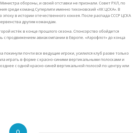
 Министра обороны, и своей отставки не признали. Совет РХЛ, по
ния среди команд Суперлиги именно тихоновский «ХК ЦСКА». В
ю эпоху в истории отечественного хоккея. После распада СССР ЦСКА
первенства другим командам.
орой истёк в конце прошлого сезона. Спонсорство обойдется
чь с продвижением авиакомпании в Европе. «Аэрофлот» до конца
 покинули почти все ведущие игроки, усилился клуб разве только
ала играть в форме с красно-синими вертикальными полосками и
позднее с одной красно-синей вертикальной полосой по центру или
0