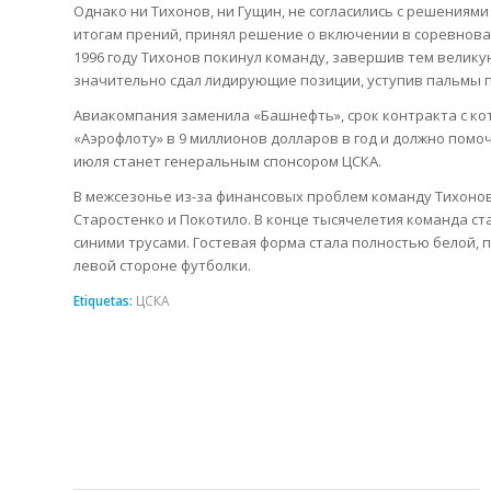
Однако ни Тихонов, ни Гущин, не согласились с решениями
итогам прений, принял решение о включении в соревнова
1996 году Тихонов покинул команду, завершив тем велику
значительно сдал лидирующие позиции, уступив пальмы 
Авиакомпания заменила «Башнефть», срок контракта с кот
«Аэрофлоту» в 9 миллионов долларов в год и должно помо
июля станет генеральным спонсором ЦСКА.
В межсезонье из-за финансовых проблем команду Тихонова
Старостенко и Покотило. В конце тысячелетия команда ст
синими трусами. Гостевая форма стала полностью белой, 
левой стороне футболки.
Etiquetas:
ЦСКА