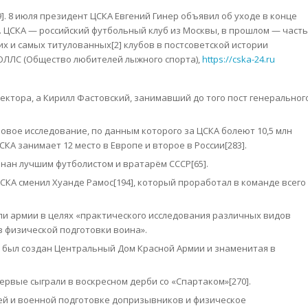
]. 8 июля президент ЦСКА Евгений Гинер объявил об уходе в конце
. ЦСКА — российский футбольный клуб из Москвы, в прошлом — часть
х и самых титулованных[2] клубов в постсоветской истории
ОЛЛС (Общество любителей лыжного спорта),
https://cska-24.ru
ектора, а Кирилл Фастовский, занимавший до того пост генеральног
 новое исследование, по данным которого за ЦСКА болеют 10,5 млн
КА занимает 12 место в Европе и второе в России[283].
нан лучшим футболистом и вратарём СССР[65].
 ЦСКА сменил Хуанде Рамос[194], который проработал в команде всего
али армии в целях «практического исследования различных видов
в физической подготовки воина».
ии был создан Центральный Дом Красной Армии и знаменитая в
ервые сыграли в воскресном дерби со «Спартаком»[270].
ей и военной подготовке допризывников и физическое