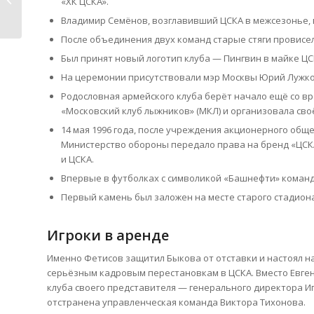
«ХК ЦСКА».
повышения FPS в Dota...
Владимир Семёнов, возглавивший ЦСКА в межсезонье, 
После объединения двух команд старые стяги провисели
Был принят новый логотип клуба — Пингвин в майке ЦС
На церемонии присутствовали мэр Москвы Юрий Лужков
Родословная армейского клуба берёт начало ещё со вр
«Московский клуб лыжников» (МКЛ) и организовала сво
14 мая 1996 года, после учреждения акционерного общ
Министерство обороны передало права на бренд «ЦСКА
и ЦСКА.
Впервые в футболках с символикой «Башнефти» команда
Первый камень был заложен на месте старого стадион
Игроки в аренде
Именно Фетисов защитил Быкова от отставки и настоял н
серьёзным кадровым перестановкам в ЦСКА. Вместо Евген
клуба своего представителя — генерального директора Иг
отстранена управленческая команда Виктора Тихонова.