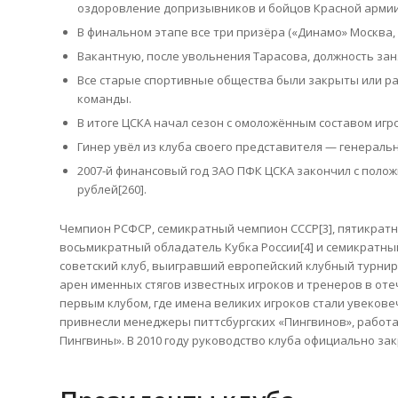
оздоровление допризывников и бойцов Красной армии[
В финальном этапе все три призёра («Динамо» Москва,
Вакантную, после увольнения Тарасова, должность за
Все старые спортивные общества были закрыты или р
команды.
В итоге ЦСКА начал сезон с омоложённым составом игрок
Гинер увёл из клуба своего представителя — генеральн
2007-й финансовый год ЗАО ПФК ЦСКА закончил с полож
рублей[260].
Чемпион РСФСР, семикратный чемпион СССР[3], пятикратны
восьмикратный обладатель Кубка России[4] и семикратны
советский клуб, выигравший европейский клубный турнир 
арен именных стягов известных игроков и тренеров в оте
первым клубом, где имена великих игроков стали увеков
привнесли менеджеры питтсбургских «Пингвинов», работа
Пингвины». В 2010 году руководство клуба официально за