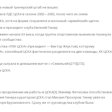
в новый тренерский штаб не вошёл.
 в ЛДС ЦСКА в сезоне 2002—2003, после чего их сняли.
КА, хотя на форме сохранялся и исконный «армейский» щиток.
 и президент клуба Евгений Гинер.
емён начала XX века, когда группа спортсменов-лыжников покинула
ё сообщество.
ества «ПХК ЦСКА» (президент — Виктор Жлуктов), которому
», хоккейный ЦСКА фактически разделился на две команды, ХК ЦСКА
 сыграла в домашнем матче с «Севильей»[271][272].
а ЦСКА.
а продолжении им работы в ЦСКА[3]. Манёвр Фетисова способствова
ия Гинера куратором ЦСКА стал Михаил Прохоров. Гинер увёл из
оря Брусиловского. Сразу же от руководства клубом была