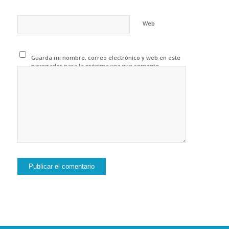
Web
Guarda mi nombre, correo electrónico y web en este
navegador para la próxima vez que comente.