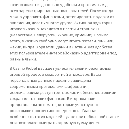
казино является довольно удобным и практичным для
всех зарегистрированных пользователей. После входа
можно управлять финансами, активировать подарки от
заведения, делать многое другое. Активная аудитория
игроков казино находится в России и странах СНГ
(Казахстане, Белоруссии, Украине, Армении). Помимо
этого, в казино свободно могут играть жители Румынии,
Чехии, Кипра, Хорватии, Дании и Латвии. Для удобства
этих пользователей интерфейс казино адаптирован под
разные языки.
В Casino Riobet вас ждет увлекательный и безопасный
игровой процесс в комфортной атмосфере. Ваши
персональные данные надежно защищены
современными протоколами шифрования,
исключающими доступ третьих лиц и обеспечивающими
сохранность ваших финансов. В игорном зале
представлены автоматы, которые участвуют в
розыгрыше прогрессивного джекпота. Главная
особенность таких моделей – даже при небольшой ставке
они позволяют выиграть огромную сумму денег.