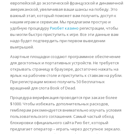
европейской до экзотической французской и динамичной
американской, увеличивая ваши шансы на победу. Это
важный этап, который поможет вам получить доступ к
нашим играм и сервисам. Мы предлагаем простую и
удобную процедуру
Риобет казино
регистрации, чтобы
вы могли быстро приступить к игре. Все эти данные вам
надо будет подтвердить при первом выведении
выигрышей.
Азартные площадки создают программное обеспечение
для десктопных и портативных устройств. Не требуется
открывать страницу в браузере, достаточно нажать на
ярлык на рабочем столе и приступить к ставкам на рубли.
При регистрации можно получить 50 бесплатных
вращений для слота Book of Dead.
Процедура верификация проводится при заказе более
$1000. Чтобы избежать дополнительных расходов,
гемблерам рекомендуется внимательно изучать условия
пользовательского соглашения. Самый частый обход
блокировки официального сайта Рио бет, который
предлагает оператор – играть через доступное зеркало.