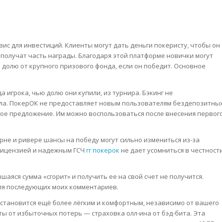
с для инвестиций. Клиенты могут дать деньги покеристу, чтобы он
и получат часть награды. Благодаря этой платформе новички могут
долю от крупного призового фонда, если он победит. Основное
 игрока, чью долю они купили, из турнира. Бэкинг не
бла. ПокерОК не предоставляет новым пользователям бездепозитны
ное предложение. Им можно воспользоваться после внесения первог
рне и ривере шансы на победу могут сильно измениться из-за
лицензией и надежным ГСЧ
гг покерок
не дает усомниться в честност
шаяся сумма «сгорит» и получить ее на свой счет не получится.
 для последующих моих комментариев.
 становится ещё более лёгким и комфортным, независимо от вашего
ы от избыточных потерь — страховка олл-ина от бэд-бита. Эта