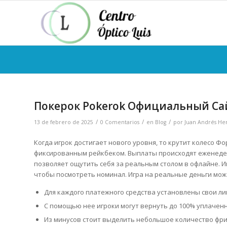
Покерок Pokerok Официальный Са
/
/
/
13 de febrero de 2025
0 Comentarios
en
Blog
por
Juan Andrés He
Когда игрок достигает нового уровня, то крутит колесо Ф
фиксированным рейкбеком. Выплаты происходят еженедель
позволяет ощутить себя за реальным столом в офлайне. И
чтобы посмотреть номинал. Игра на реальные деньги мож
Для каждого платежного средства установлены свои ли
С помощью нее игроки могут вернуть до 100% уплаченн
Из минусов стоит выделить небольшое количество фри