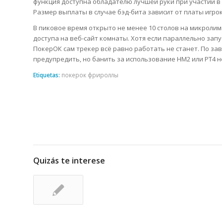
функция доступна обладателю лучшей руки при участии в в
Размер выплаты в случае бэд-бита зависит от платы игрок
В пиковое время открыто не менее 10 столов на микролими
доступа на веб-сайт комнаты. Хотя если параллельно запу
ПокерОК сам трекер всё равно работать не станет. По за
предупредить, но банить за использование HM2 или PT4 н
Etiquetas:
покерок фрироллы
Quizás te interese