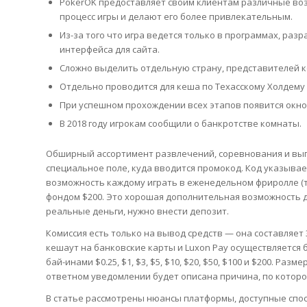
PokerOK предоставляет своим клиентам различные во
процесс игры и делают его более привлекательным.
Из-за того что игра ведется только в программах, ра
интерфейса для сайта.
Сложно выделить отдельную страну, представителей к
Отдельно проводится для кеша по Техасскому Холдему 
При успешном прохождении всех этапов появится окно
В 2018 году игрокам сообщили о банкротстве комнаты.
Обширный ассортимент развлечений, соревнования и выго
специальное поле, куда вводится промокод. Код указывае
возможность каждому играть в еженедельном фриролле (ту
фондом $200. Это хорошая дополнительная возможность д
реальные деньги, нужно внести депозит.
Комиссия есть только на вывод средств — она составляет 
кешаут на банковские карты и Luxon Pay осуществляется б
бай-инами $0.25, $1, $3, $5, $10, $20, $50, $100 и $200. Ра
ответном уведомлении будет описана причина, по которо
В статье рассмотрены нюансы платформы, доступные спос