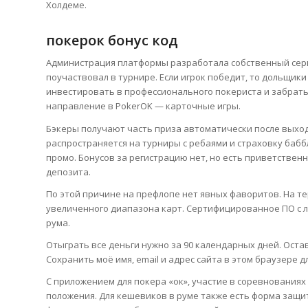
Холдеме.
покерок бонус код
Администрация платформы разработала собственный серви
поучаствовал в турнире. Если игрок победит, то дольщик
инвестировать в профессионального покериста и забрать 
направление в PokerOK — карточные игры.
Бэкеры получают часть приза автоматически после выхода
распространяется на турниры с ребаями и страховку баб
промо. Бонусов за регистрацию нет, но есть приветствен
депозита.
По этой причине на префлопе нет явных фаворитов. На те
увеличенного диапазона карт. Сертифицированное ПО с 
рума.
Отыграть все деньги нужно за 90 календарных дней. Остав
Сохранить моё имя, email и адрес сайта в этом браузере
С приложением для покера «ок», участие в соревнованиях
положения. Для кешевиков в руме также есть форма защит