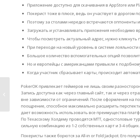
Приложение доступно для скачивания в AppStore или Pl
Покерист тоже в плюсе, ведь он участвует в дорогом 
Поэтому за столами нередко встречаются оппоненты из
Загружать и устанавливать приложения необходимо в
Чтобы посмотреть актуальный адрес, нужно кликнуть 
При переходе на новый уровень в системе лояльности 
Большое количество вспомогательных опций позволит
Но и европейцы с американцами привыкли к подобном
Когда участник сбрасывает карты, происходит автомат
PokerOK привлекает геймеров не лишь своим разностор
Запись доступна как через главный сайт, так и через отр
basaribet bonus
вне зависимости от ограничений. После оформления на по
поощрение, способное максимально расширить перспект
дает возможность использовать все преимущества платфо
По Техасскому Холдему проводятся МТТ, одностоловые тур
сильную комбинацию из 1-2 собственных карт и 3-4 общих.
Покеристы также борются за All-in or Fold Jackpot. Его по