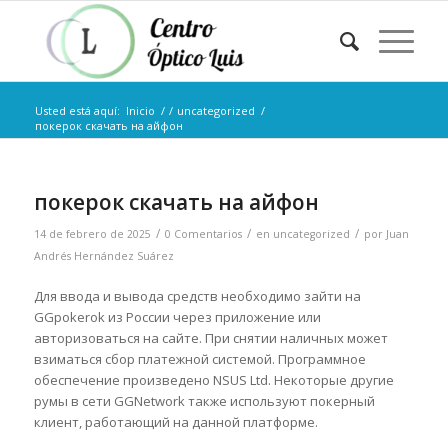
Usted está aquí:
Inicio
/
/
uncategorized
/
покерок скачать на айфон
покерок скачать на айфон
/
/
/
14 de febrero de 2025
0 Comentarios
en
uncategorized
por
Juan
Andrés Hernández Suárez
Для ввода и вывода средств необходимо зайти на
GGpokerok из России через приложение или
авторизоваться на сайте. При снятии наличных может
взиматься сбор платежной системой. Программное
обеспечение произведено NSUS Ltd. Некоторые другие
румы в сети GGNetwork также используют покерный
клиент, работающий на данной платформе.