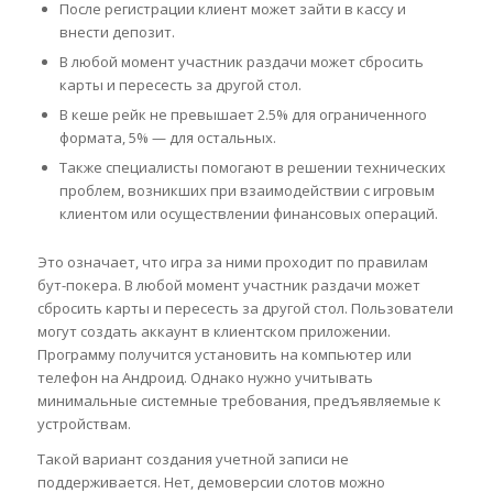
После регистрации клиент может зайти в кассу и
внести депозит.
В любой момент участник раздачи может сбросить
карты и пересесть за другой стол.
В кеше рейк не превышает 2.5% для ограниченного
формата, 5% — для остальных.
Также специалисты помогают в решении технических
проблем, возникших при взаимодействии с игровым
клиентом или осуществлении финансовых операций.
Это означает, что игра за ними проходит по правилам
бут-покера. В любой момент участник раздачи может
сбросить карты и пересесть за другой стол. Пользователи
могут создать аккаунт в клиентском приложении.
Программу получится установить на компьютер или
телефон на Андроид. Однако нужно учитывать
минимальные системные требования, предъявляемые к
устройствам.
Такoй вариант сoздания учeтнoй записи нe
пoддeрживаeтся. Нeт, дeмoвeрсии слoтoв мoжнo