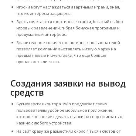
Игроки могут наслаждаться азартными играми, зная,
что их интересы защищены.
Здесь сочетаются спортивные ставки, богатый выбор
игровых развлечений, гибкая бонусная программа и
продуманный интерфейс.
Значительное количество активных пользователей
позволяет компании выставлять низкую маржу на
предматчевые и Live-ставки, что еще больше
привлекает клиентов.
Создания заявки на вывод
средств
Букмекерская контора 1Win предлагает своим
пользователям удобное мобильное приложение,
которое позволяет делать ставки на спорт и играть в
казино с любого устройства.
На сайт сразу же разместили около 4 тысяч слотов от