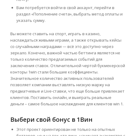
Вам потребуется войти в свой аккаунт, перейти в
раздел «Пополнение счета», выбрать метод оплаты и
указать сумму.
Вы можете ставить на спорт, играть в казино,
наслаждаться живыми играми, а также открывать кейсы
со случайными наградами — всё это доступно через
зеркало. Конечно, важной частью беттинга является не
только количество предлагаемых событий для
заключения ставок. Отличительной чертой букмекерской
конторы 1win стали большие коэффициенты.
Значительное количество активных пользователей
позволяет компании выставлять низкую маржу на
предматчевые и Live-ставки, что еще больше привлекает
клиентов. Поставить онлайн, и выиграть реальные
деньги – самое большое наслаждение для клиентов win 1.
Выбери свой бонус в 1Вин
Этот проект ориентирован не только на опытных
беттеров, но и на тех, кто лишь начинает знакомство с