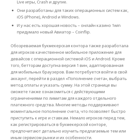
Live игры, Crash и другие.
Они разработаны для таких операционных систем как,
iOS (iPhone), Android и Windows.
И у нас есть хорошая новость – онлайн казино 1win
придумало новый Авиатор – Coinflip.
Обозреваемая букмекерская контора также разработала
для игроков качественное мобильное приложение для
девайсов с операционной системой iOS и Android. Кроме
того, бетторам доступна версия 1 вин, адаптированная
для мобильных браузеров. Вам потребуется войти в свой
аккаунт, перейти в раздел «Пополнение счета», выбрать
метод оплаты и указать сумму. На этой странице вы
сможете также ознакомиться с действующими
ограничениями по лимитам для каждого отдельного
платежного средства. Многие методы поддерживают
моментальное пополнение счета, что позволяет быстро
приступить к игре и ставкам. Немало игроков перед тем,
как регистрироваться в букмекерской конторе,
предпочитают детально изучить предлагаемые тем или
иным сервисом рынки и их особенности.