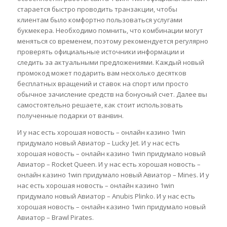
старается быстро проводить транзакции, чтобы
клиентам было комфортно пользоваться услугами
букмекера. Необходимо помнить, что комбинации могут
меняться со временем, поэтому рекомендуется регулярно
проверять официальные источники информации и
следить за актуальными предложениями. Каждый новый
промокод может подарить вам несколько десятков
бесплатных вращений и ставок на спорт или просто
обычное зачисление средств на бонусный счет. Далее вы
самостоятельно решаете, как стоит использовать
полученные подарки от ванвин.
И у нас есть хорошая новость – онлайн казино 1win
придумало новый Авиатор – Lucky Jet. И у нас есть
хорошая новость – онлайн казино 1win придумало новый
Авиатор – Rocket Queen. И у нас есть хорошая новость –
онлайн казино 1win придумало новый Авиатор – Mines. И у
нас есть хорошая новость – онлайн казино 1win
придумало новый Авиатор – Anubis Plinko. И у нас есть
хорошая новость – онлайн казино 1win придумало новый
Авиатор – Brawl Pirates.