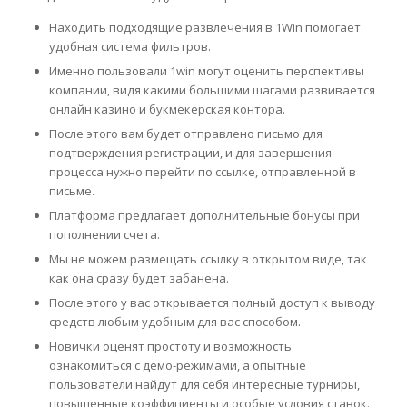
Находить подходящие развлечения в 1Win помогает
удобная система фильтров.
Именно пользовали 1win могут оценить перспективы
компании, видя какими большими шагами развивается
онлайн казино и букмекерская контора.
После этого вам будет отправлено письмо для
подтверждения регистрации, и для завершения
процесса нужно перейти по ссылке, отправленной в
письме.
Платформа предлагает дополнительные бонусы при
пополнении счета.
Мы не можем размещать ссылку в открытом виде, так
как она сразу будет забанена.
После этого у вас открывается полный доступ к выводу
средств любым удобным для вас способом.
Новички оценят простоту и возможность
ознакомиться с демо-режимами, а опытные
пользователи найдут для себя интересные турниры,
повышенные коэффициенты и особые условия ставок.