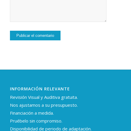
INFORMACIÓN RELEVANTE
Revisión Visual y Auditiva gratuita.
Nos ajustamos a su presupuesto.
Financiación a medida.
Pruébelo sin compromiso.
Disponibilidad de periodo de adaptación.