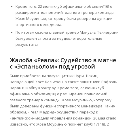
Кроме того, 22 июня клуб официально объявил[16] о
расширении полномочий главного тренера команды
Жозе Моуринью, которому были доверены функции
спортивного менеджера.
По итогам сезона главный тренер Мануэль Пеллегрини
был уволен с поста за неудовлетворительные
результаты.
Жалоба «Реала»: Судейство в матче
с «Эспаньолом» под угрозой
Были приобретены полузащитник Нури Шахин,
нападающий Хосе Кальехон, а также защитники Рафаэль
Варан и Фабиу Коэнтрау. Кроме того, 22 июня клуб
официально объявил[16] о расширении полномочий
главного тренера команды Жозе Моуринью, которому
были доверены функции спортивного менеджера. Таким
образом, «Реал Мадрид» осуществил переход к
«английской» модели управления командой. 20 мая стало
известно, что Жозе Моуринью покинет клуб[17][18]. 2