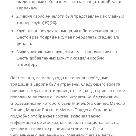
гладиаторами в Колизее», – сказал защитник «Реала»
Карвахаль.
27 июня Карло Анчелоти был представлен как главный
тренер клуба[19][20].
Клуб вновь неудачно выступил в Лиге чемпионов, в
шестой раз подряд не сумев преодолеть стадию 1/8
финала.
Были уникальные ощущения – мы сравняли счет за
шесть добавленных минут и создали особую
атмосферу.
Постепенно, по мере ухода ветеранов, победные
традиции в Европе были утрачены. Следующего взлёта
пришлось ждать почти двадцать лет, когда пришло новое
поколение во главе с Эмилио Бутрагеньо, ближайшими
сподвижниками которого были Мичел, Уго Санчес, Маноло
Санчис, Мартин Васкес и Мигель Пардеса. Страница
подробно отображает состав, включая такую
информацию об игроках, как возраст, национальность,
детали контракта и рыночная стоимость. Были
уникальные ощущения – мы сравняли счет за шесть