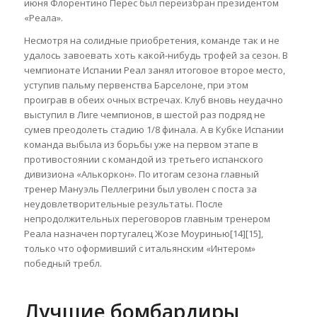
июня Флорентино Перес был переизбран президентом
«Реала».
Несмотря на солидные приобретения, команде так и не
удалось завоевать хоть какой-нибудь трофей за сезон. В
чемпионате Испании Реал занял итоговое второе место,
уступив пальму первенства Барселоне, при этом
проиграв в обеих очных встречах. Клуб вновь неудачно
выступил в Лиге чемпионов, в шестой раз подряд не
сумев преодолеть стадию 1/8 финала. А в Кубке Испании
команда выбыла из борьбы уже на первом этапе в
противостоянии с командой из третьего испанского
дивизиона «Алькоркон». По итогам сезона главный
тренер Мануэль Пеллегрини был уволен с поста за
неудовлетворительные результаты. После
непродолжительных переговоров главным тренером
Реала назначен португалец Жозе Моуринью[14][15],
только что оформивший с итальянским «Интером»
победный требл.
Лучшие бомбардиры