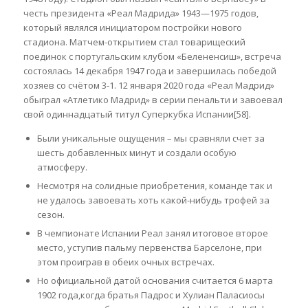
честь президента «Реал Мадрида» 1943—1975 годов,
который являлся инициатором постройки нового
стадиона. Матчем-открытием стал товарищеский
поединок с португальским клубом «Белененсиш», встреча
состоялась 14 декабря 1947 года и завершилась победой
хозяев со счётом 3-1. 12 января 2020 года «Реал Мадрид»
обыграл «Атлетико Мадрид» в серии пенальти и завоевал
свой одиннадцатый титул Суперкубка Испании[58].
Были уникальные ощущения – мы сравняли счет за
шесть добавленных минут и создали особую
атмосферу.
Несмотря на солидные приобретения, команде так и
не удалось завоевать хоть какой-нибудь трофей за
сезон.
В чемпионате Испании Реал занял итоговое второе
место, уступив пальму первенства Барселоне, при
этом проиграв в обеих очных встречах.
Но официальной датой основания считается 6 марта
1902 года,когда братья Падрос и Хулиан Паласиосы