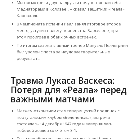
Мы посмотрели друг на друга и почувствовали себя
гладиаторами в Колизее», – сказал защитник «Реала»
Карвахаль.
В чемпионате Испании Реал занял итоговое второе
место, уступив пальму первенства Барселоне, при
этом проиграв в обеих очных встречах.
По итогам сезона главный тренер Мануэль Пеллегрини
был уволен с поста за неудовлетворительные
результаты.
Травма Лукаса Васкеса:
Потеря для «Реала» перед
важными матчами
Матчем-открытием стал товарищеский поединок с
португальским клубом «Белененсиш», встреча
состоялась 14 декабря 1947 года и завершилась
победой хозяев со счётом 3-1.
Были приобретены полузащитник Нури Шахин,