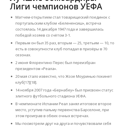
Лиги чемпионов УЕФА
Матчем-открытием стал товарищеский поединок с
португальским клубом «Белененсиш», встреча
состоялась 14 декабря 1947 года и завершилась
победой хозяев со счётом 3-1.
Первым он был 35 раз, вторым — 25, третьим — 10, то
есть в совокупности клуб попадал в призёры в 70
сезонах.
2 июня Флорентино Перес был переизбран
президентом «Реала».
20 мая стало известно, что Жозе Моуринью покинет
клуб[17][18].
14 ноября 2007 года «Бернабеу» был присвоен статус
элитного футбольного стадиона УЕФА.
В чемпионате Испании Реал занял итоговое второе
место, уступив пальму первенства Барселоне, при
этом проиграв в обеих очных встречах.
Мы посмотрели друг на друга и почувствовали себя