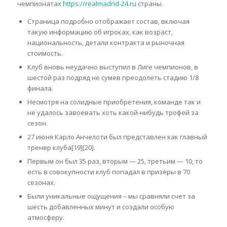
чемпионатах
https://realmadrid-24.ru
страны.
Страница подробно отображает состав, включая
такую информацию об игроках, как возраст,
национальность, детали контракта и рыночная
стоимость.
Клуб вновь неудачно выступил в Лиге чемпионов, в
шестой раз подряд не сумев преодолеть стадию 1/8
финала.
Несмотря на солидные приобретения, команде так и
не удалось завоевать хоть какой-нибудь трофей за
сезон.
27 июня Карло Анчелоти был представлен как главный
тренер клуба[19][20].
Первым он был 35 раз, вторым — 25, третьим — 10, то
есть в совокупности клуб попадал в призёры в 70
сезонах.
Были уникальные ощущения – мы сравняли счет за
шесть добавленных минут и создали особую
атмосферу.