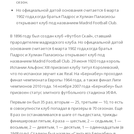
сезон.
Но официальной датой основания считается 6 марта
1902 года,когда братья Падрос и Хулиан Паласиосы
открывают клуб под названием Madrid Football Club.
В 1896 году был создан клуб «Футбол Скай», ставший
прародителем мадридского клуба. Но официальной датой
основания считается 6 марта 1902 года,когда братья
Падрос и Хулиан Паласиосы открывают клуб под
названием Madrid Football Club. 29 июня 1920 года король
Испании Альфонс XIII присвоил клубу титул Королевский,
что по-испански звучит как Real. На «Бернабеу» проходил
финал чемпионата Европы 1964 года, а также финал Лиги
чемпионов 2010 года. 14 ноября 2007 года «Бернабеу» был
присвоен статус элитного футбольного стадиона УЕФА.
Первым он был 35 раз, вторым — 25, третьим — 10, то есть
в совокупности клуб попадал в призёры в 70 сезонах. Ещё
8 раз он останавливался в шаге от пьедестала, трижды
финишировал пятым, 4 раза — шестым, 2 — седьмым, 1 —
восьмым, 2 — девятым, 1 — десятым, 1 — одиннадцатым (в
1948 году). Стадион был назван «Сантьяго Бернабеу» в