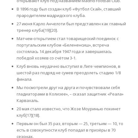
открывают клуб под названием Madrid Football Club.
В 1896 году был создан клуб «Футбол Скай», ставший
прародителем мадридского клуба.
27 июня Карло Анчелоти был представлен как главный
тренер клуба[19][20].
Матчем-открытием стал товарищеский поединок с
португальским клубом «Белененсиш», встреча
состоялась 14 декабря 1947 года и завершилась
победой хозяев со счётом 3-1.
Клуб вновь неудачно выступил в Лиге чемпионов, в
шестой раз подряд не сумев преодолеть стадию 1/8
финала.
Мы посмотрели друг на друга и почувствовали себя
гладиаторами в Колизее», – сказал защитник «Реала»
Карвахаль.
20 мая стало известно, что Жозе Моуринью покинет
клуб[17][18].
Первым он был 35 раз, вторым — 25, третьим — 10, то
есть в совокупности клуб попадал в призёры в 70
сезонах.