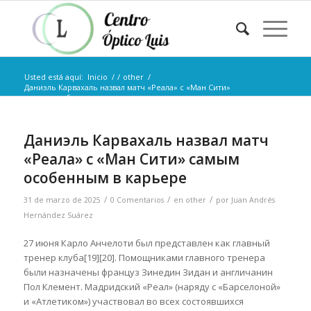
Usted está aquí:
Inicio
/
/
other
/
Даниэль Карвахаль назвал матч «Реала» с «Ман Сити»
самым особенным в к...
Даниэль Карвахаль назвал матч
«Реала» с «Ман Сити» самым
особенным в карьере
/
/
/
31 de marzo de 2025
0 Comentarios
en
other
por
Juan Andrés
Hernández Suárez
27 июня Карло Анчелоти был представлен как главный
тренер клуба[19][20]. Помощниками главного тренера
были назначены француз Зинедин Зидан и англичанин
Пол Клемент. Мадридский «Реал» (наряду с «Барселоной»
и «Атлетиком») участвовал во всех состоявшихся