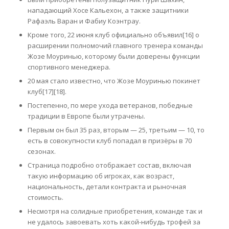
нападающий Хосе Кальехон, а также защитники
Рафаэль Варан и Фабиу Коэнтрау.
Кроме того, 22 июня клуб официально объявил[16] о
расширении полномочий главного тренера команды
Жозе Моуринью, которому были доверены функции
спортивного менеджера.
20 мая стало известно, что Жозе Моуринью покинет
клуб[17][18].
Постепенно, по мере ухода ветеранов, победные
традиции в Европе были утрачены.
Первым он был 35 раз, вторым — 25, третьим — 10, то
есть в совокупности клуб попадал в призёры в 70
сезонах.
Страница подробно отображает состав, включая
такую информацию об игроках, как возраст,
национальность, детали контракта и рыночная
стоимость.
Несмотря на солидные приобретения, команде так и
не удалось завоевать хоть какой-нибудь трофей за