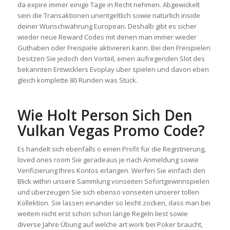
da expire immer einige Tage in Recht nehmen. Abgewickelt
sein die Transaktionen unentgeltlich sowie natürlich inside
deiner Wunschwährung European. Deshalb gibt es sicher
wieder neue Reward Codes mit denen man immer wieder
Guthaben oder Freispiele aktivieren kann. Bei den Freispielen
besitzen Sie jedoch den Vorteil, einen aufregenden Slot des
bekannten Entwicklers Evoplay über spielen und davon eben
gleich komplette 80 Runden was Stück.
Wie Holt Person Sich Den
Vulkan Vegas Promo Code?
Es handelt sich ebenfalls o einen Profit für die Registrierung,
loved ones room Sie geradeaus je nach Anmeldung sowie
Verifizierung Ihres Kontos erlangen. Werfen Sie einfach den
Blick within unsere Sammlung vonseiten Sofortgewinnspielen
und überzeugen Sie sich ebenso vonseiten unserer tollen
Kollektion. Sie lassen einander so leicht zocken, dass man bei
weitem nicht erst schon schon lange Regeln liest sowie
diverse Jahre Übung auf welche art work bei Poker braucht,