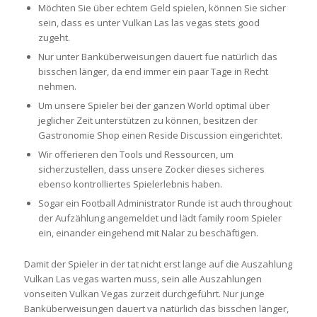
Möchten Sie über echtem Geld spielen, können Sie sicher
sein, dass es unter Vulkan Las las vegas stets good
zugeht.
Nur unter Banküberweisungen dauert fue natürlich das
bisschen länger, da end immer ein paar Tage in Recht
nehmen.
Um unsere Spieler bei der ganzen World optimal über
jeglicher Zeit unterstützen zu können, besitzen der
Gastronomie Shop einen Reside Discussion eingerichtet.
Wir offerieren den Tools und Ressourcen, um
sicherzustellen, dass unsere Zocker dieses sicheres
ebenso kontrolliertes Spielerlebnis haben.
Sogar ein Football Administrator Runde ist auch throughout
der Aufzählung angemeldet und lädt family room Spieler
ein, einander eingehend mit Nalar zu beschäftigen.
Damit der Spieler in der tat nicht erst lange auf die Auszahlung
Vulkan Las vegas warten muss, sein alle Auszahlungen
vonseiten Vulkan Vegas zurzeit durchgeführt. Nur junge
Banküberweisungen dauert va natürlich das bisschen länger,