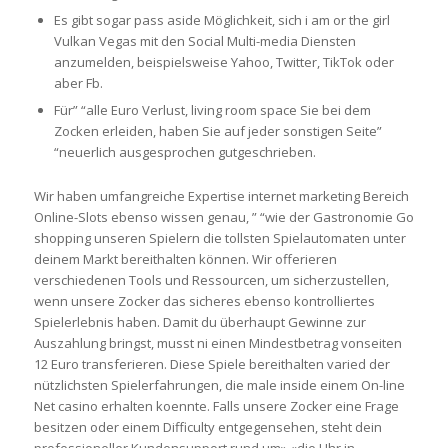
Es gibt sogar pass aside Möglichkeit, sich i am or the girl
Vulkan Vegas mit den Social Multi-media Diensten
anzumelden, beispielsweise Yahoo, Twitter, TikTok oder
aber Fb.
Für” “alle Euro Verlust, living room space Sie bei dem
Zocken erleiden, haben Sie auf jeder sonstigen Seite”
“neuerlich ausgesprochen gutgeschrieben.
Wir haben umfangreiche Expertise internet marketing Bereich
Online-Slots ebenso wissen genau, ” “wie der Gastronomie Go
shopping unseren Spielern die tollsten Spielautomaten unter
deinem Markt bereithalten können. Wir offerieren
verschiedenen Tools und Ressourcen, um sicherzustellen,
wenn unsere Zocker das sicheres ebenso kontrolliertes
Spielerlebnis haben. Damit du überhaupt Gewinne zur
Auszahlung bringst, musst ni einen Mindestbetrag vonseiten
12 Euro transferieren. Diese Spiele bereithalten varied der
nützlichsten Spielerfahrungen, die male inside einem On-line
Net casino erhalten koennte. Falls unsere Zocker eine Frage
besitzen oder einem Difficulty entgegensehen, steht dein
professioneller Kundensupport rund um» «die Uhr in