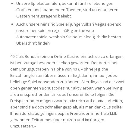
Unsere Spielautomaten, bekannt für ihre lebendigen
Grafiken und spannenden Themen, sind unter unseren
Gästen herausragend beliebt.
Auch unsereiner sind Spieler junge Vulkan Vegas ebenso
unsereiner spielen regelmäßig on the web
Automatenspiele, weshalb Sie bei mir lediglich die besten
Überschrift finden.
40 € als Bonus in einem Online Casino einfach so zu erlangen,
ist heutzutage besonders selten geworden. Der Vorteil bei
dem Bonusguthaben in Höhe von 40 € – ohne jegliche
Einzahlung leisten über müssen – liegt darin, ihn auf jedes
beliebige Spiel verwenden zu können. Allerdings sind die zwei
oben genannten Bonuscodes nur aktivierbar, wenn Sie living
area entsprechenden Links auf unserer Seite folgen. Die
Freispielrunden mögen zwar relativ reich auf einmal arbeiten,
aber sind sie doch schneller gespielt, als man denkt. Es sollte
Ihnen durchaus gelingen, expire Freirunden innerhalb kklk
genannten Zeitraumes über nutzen und im übrigen
umzusetzen.»