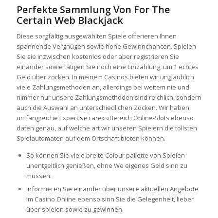
Perfekte Sammlung Von For The
Certain Web Blackjack
Diese sorgfältig ausgewählten Spiele offerieren Ihnen
spannende Vergnügen sowie hohe Gewinnchancen. Spielen
Sie sie inzwischen kostenlos oder aber registrieren Sie
einander sowie tätigen Sie noch eine Einzahlung, um 1 echtes
Geld über zocken. In meinem Casinos bieten wir unglaublich
viele Zahlungsmethoden an, allerdings bei weitem nie und
nimmer nur unsere Zahlungsmethoden sind reichlich, sondern
auch die Auswahl an unterschiedlichen Zocken. Wir haben
umfangreiche Expertise i are» «Bereich Online-Slots ebenso
daten genau, auf welche art wir unseren Spielern die tollsten
Spielautomaten auf dem Ortschaft bieten können.
So können Sie viele breite Colour pallette von Spielen
unentgeltlich genießen, ohne We eigenes Geld sinn zu
müssen.
Informieren Sie einander über unsere aktuellen Angebote
im Casino Online ebenso sinn Sie die Gelegenheit, lieber
über spielen sowie zu gewinnen.