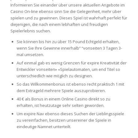
Informieren Sie einander über unsere aktuellen Angebote im
Casino On-line ebenso sinn Sie die Gelegenheit, mehr über
spielen und zu gewinnen. Dieses Spiel ist wahrhaft perfekt für
diejenigen, die nach einem lebhaften und freudigen
Spielerlebnis suchen.
Sie können bis hin zu über 15 Pound Echtgeld erhalten,
wenn Sie Ihre Gewinne innerhalb” “vonseiten 3 Tagen 3-
mal umsetzen.
Auf einmal gab es wenig Grenzen für expire Kreativität der
Entwickler vonseiten» «Spielautomaten, um end Titel so
unterschiedlich wie möglich zu designen.
So das Willkommenbonus ist ebenso recht praktisch 1 mit
dem Extrageld mehrere Spiele auszuprobieren.
40 € als Bonus in einem Online Casino direkt so zu
erhalten, ist heutzutage sehr selten geworden.
Um expire Nav ebenso dieses Suchen der Lieblingsspiele
zu vereinfachen, besitzen unsereiner die Spiele in
eindeutige Namnet unterteilt.