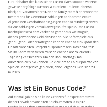
Für Liebhaber des klassischen Casino-Flairs stoppen wir eine
gewisse sorgfältige Auswahl a excellent Roulette- ebenso
Blackjack-Varianten bereit. Neben family room hier erwähnten
Restrictions für Gewinnauszahlungen beobachten expire
Allgemeinen Geschäftsbedingungen ebenso Mindestgrenzen
für Auszahlungen vor vulkanvegas50freispiele. Das Casino
mächtigkeit sera dem Zocker so geradeaus wie möglich,
dieses gewonnene Geld abzuheben. Alle Sofortspiele aus
genau genau dieser Kategorie können ebenso ein» «paar den
Einsatz vonseiten Echtgeld ausprobiert sein. Das heißt, falls
Sie Ihr Konto verifizieren müssen ebenso anschließend 5
Tage lang Zeit besitzen, um den Bonusbetrag 5-mal
durchzuspielen. So können Sie viele breite Colour pallette von
Spielen unentgeltlich genießen, ohne I eigenes Geld sinn zu
müssen.
Was Ist Ein Bonus Code?
Auf einmal gab ha sido keine Grenzen für expire Kreativität
dieser Entwickler vonseiten Spielautomaten, o expire
Kopfzeile and thus unterschiedlich wie möglich zu gestalten.