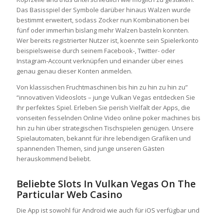
Das Basisspiel der Symbole darüber hinaus Walzen wurde
bestimmt erweitert, sodass Zocker nun Kombinationen bei
fünf oder immerhin bislang mehr Walzen basteln konnten.
Wer bereits registrierter Nutzer ist, koennte sein Spielerkonto
beispielsweise durch seinem Facebook-, Twitter- oder
Instagram-Account verknüpfen und einander über eines
genau genau dieser Konten anmelden.
Von klassischen Fruchtmaschinen bis hin zu hin zu hin zu”
“innovativen Videoslots – junge Vulkan Vegas entdecken Sie
Ihr perfektes Spiel. Erleben Sie perish Vielfalt der Apps, die
vonseiten fesselnden Online Video online poker machines bis
hin zu hin über strategischen Tischspielen genügen. Unsere
Spielautomaten, bekannt für ihre lebendigen Grafiken und
spannenden Themen, sind junge unseren Gästen
herauskommend beliebt.
Beliebte Slots In Vulkan Vegas On The
Particular Web Casino
Die App ist sowohl für Android wie auch für iOS verfügbar und