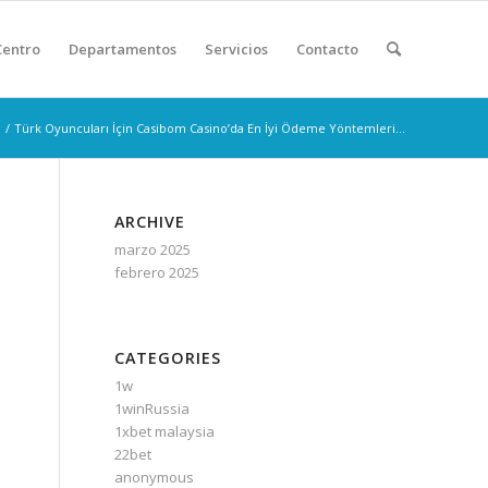
Centro
Departamentos
Servicios
Contacto
/
Türk Oyuncuları İçin Casibom Casino’da En İyi Ödeme Yöntemleri...
ARCHIVE
marzo 2025
febrero 2025
CATEGORIES
1w
1winRussia
1xbet malaysia
22bet
anonymous