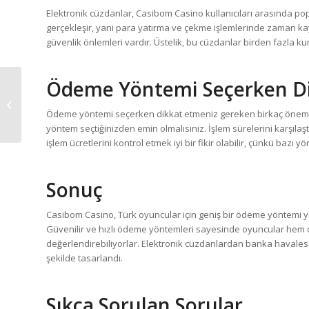
Elektronik cüzdanlar, Casibom Casino kullanıcıları arasında pop
gerçekleşir, yani para yatırma ve çekme işlemlerinde zaman kaybı
güvenlik önlemleri vardır. Üstelik, bu cüzdanlar birden fazla ku
Ödeme Yöntemi Seçerken Di
No Downpayment Bonus Casinos »
Keep What You Win In 2025
Ödeme yöntemi seçerken dikkat etmeniz gereken birkaç önemli no
yöntem seçtiğinizden emin olmalısınız. İşlem sürelerini karşılaş
işlem ücretlerini kontrol etmek iyi bir fikir olabilir, çünkü bazı 
Sonuç
Casibom Casino, Türk oyuncular için geniş bir ödeme yöntemi yel
Güvenilir ve hızlı ödeme yöntemleri sayesinde oyuncular hem oy
değerlendirebiliyorlar. Elektronik cüzdanlardan banka havalesin
şekilde tasarlandı.
Sıkça Sorulan Sorular