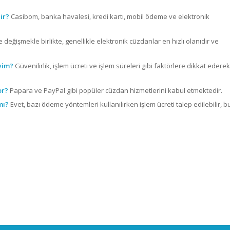
ir?
Casibom, banka havalesi, kredi kartı, mobil ödeme ve elektronik
değişmekle birlikte, genellikle elektronik cüzdanlar en hızlı olanıdır ve
yim?
Güvenilirlik, işlem ücreti ve işlem süreleri gibi faktörlere dikkat ederek
or?
Papara ve PayPal gibi popüler cüzdan hizmetlerini kabul etmektedir.
mı?
Evet, bazı ödeme yöntemleri kullanılırken işlem ücreti talep edilebilir, b