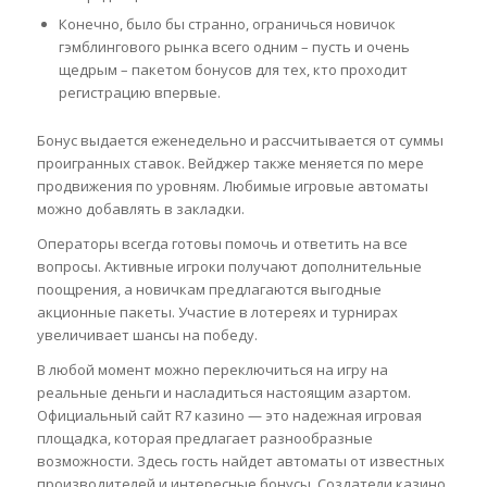
Конечно, было бы странно, ограничься новичок
гэмблингового рынка всего одним – пусть и очень
щедрым – пакетом бонусов для тех, кто проходит
регистрацию впервые.
Бонус выдается еженедельно и рассчитывается от суммы
проигранных ставок. Вейджер также меняется по мере
продвижения по уровням. Любимые игровые автоматы
можно добавлять в закладки.
Операторы всегда готовы помочь и ответить на все
вопросы. Активные игроки получают дополнительные
поощрения, а новичкам предлагаются выгодные
акционные пакеты. Участие в лотереях и турнирах
увеличивает шансы на победу.
В любой момент можно переключиться на игру на
реальные деньги и насладиться настоящим азартом.
Официальный сайт R7 казино — это надежная игровая
площадка, которая предлагает разнообразные
возможности. Здесь гость найдет автоматы от известных
производителей и интересные бонусы. Создатели казино