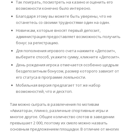
Так поиграть, посмотреть на казино и оценить его
возможности конечно было интересно.
Благодаря этому вы можете быть уверены, что не
останетесь со своими трудностями один на один.
Новичкам, которые вносят первый депозит,
администрация предоставляет возможность получить
бонус за регистрацию.
Для пополнения игрового счета нажмите «Депозит»,
выберите способ, укажите сумму, кликните «Депозит».
День рождения игрока отмечается особенно щедрым
бездепозитным бонусом, размер которого зависит от
его статуса в программе лояльности.
Мобильная версия предлагает тот же набор
возможностей, что и десктоп.
Там можно сыграть в развлечения по мотивам
«Авиатора», плинко, различные спортивные игры и
многое другое. Общее количество слотов в заведении
превышает 2 000, поэтому их смело можно назвать
основным предложением площадки. В отличие от многих