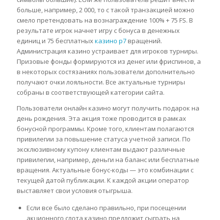
больше, например, 2 000, то с такой транзакцией можно
смело претендовать на вознаграждение 100% + 75 FS. В
результате игрок начнет игру с бонуса в денежных
единиц и 75 бесплатных
казино р7
вращений.
Администрация казино устраивает для игроков турниры.
Призовые фонды формируются из денег или фриспинов, а
в некоторых состязаниях пользователи дополнительно
получают очки лояльности. Все актуальные турниры
собраны в соответствующей категории сайта.
Пользователи онлайн казино могут получить подарок на
день рождения. Эта акция тоже проводится в рамках
бонусной программы. Кроме того, клиентам полагаются
привилегии за повышение статуса учетной записи. По
эксклюзивному купону клиентам выдают различные
привилегии, например, деньги на баланс или бесплатные
вращения. Актуальные бонус-коды — это комбинации с
текущей датой публикации. К каждой акции оператор
выставляет свои условия отыгрыша.
Если все было сделано правильно, при посещении
акционного слота казино предложит сыграть на