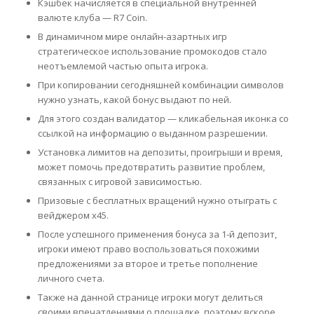
Кэшбек начисляется в специальной внутренней
валюте клуба — R7 Coin.
В динамичном мире онлайн-азартных игр
стратегическое использование промокодов стало
неотъемлемой частью опыта игрока.
При копировании сегодняшней комбинации символов
нужно узнать, какой бонус выдают по ней.
Для этого создан валидатор — кликабельная иконка со
ссылкой на информацию о выданном разрешении.
Установка лимитов на депозиты, проигрыши и время,
может помочь предотвратить развитие проблем,
связанных с игровой зависимостью.
Призовые с бесплатных вращений нужно отыграть с
вейджером х45.
После успешного применения бонуса за 1-й депозит,
игроки имеют право воспользоваться похожими
предложениями за второе и третье пополнение
личного счета.
Также на данной странице игроки могут делиться
своими впечатлениями о площадке, поэтому вскоре