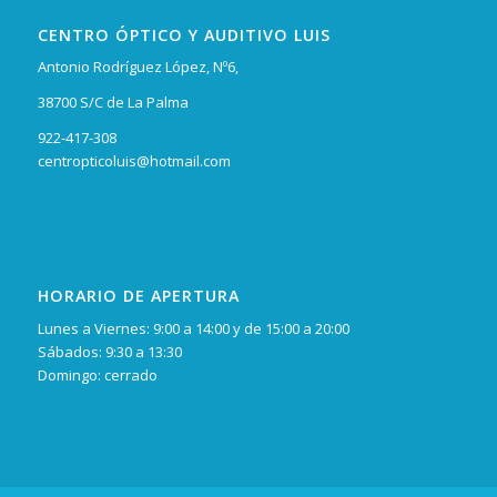
CENTRO ÓPTICO Y AUDITIVO LUIS
Antonio Rodríguez López, Nº6,
38700 S/C de La Palma
922-417-308
centropticoluis@hotmail.com
HORARIO DE APERTURA
Lunes a Viernes: 9:00 a 14:00 y de 15:00 a 20:00
Sábados: 9:30 a 13:30
Domingo: cerrado