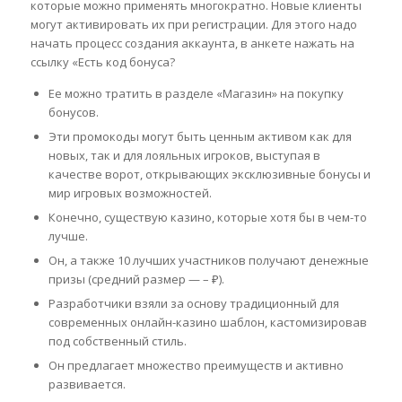
которые можно применять многократно. Новые клиенты
могут активировать их при регистрации. Для этого надо
начать процесс создания аккаунта, в анкете нажать на
ссылку «Есть код бонуса?
Ее можно тратить в разделе «Магазин» на покупку
бонусов.
Эти промокоды могут быть ценным активом как для
новых, так и для лояльных игроков, выступая в
качестве ворот, открывающих эксклюзивные бонусы и
мир игровых возможностей.
Конечно, существую казино, которые хотя бы в чем-то
лучше.
Он, а также 10 лучших участников получают денежные
призы (средний размер — – ₽).
Разработчики взяли за основу традиционный для
современных онлайн-казино шаблон, кастомизировав
под собственный стиль.
Он предлагает множество преимуществ и активно
развивается.