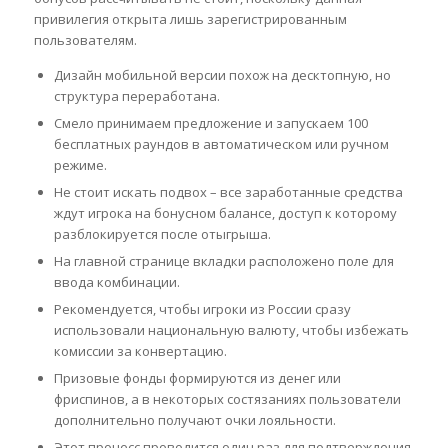
привилегия открыта лишь зарегистрированным
пользователям.
Дизайн мобильной версии похож на десктопную, но
структура переработана.
Смело принимаем предложение и запускаем 100
бесплатных раундов в автоматическом или ручном
режиме.
Не стоит искать подвох – все заработанные средства
ждут игрока на бонусном балансе, доступ к которому
разблокируется после отыгрыша.
На главной странице вкладки расположено поле для
ввода комбинации.
Рекомендуется, чтобы игроки из России сразу
использовали национальную валюту, чтобы избежать
комиссии за конвертацию.
Призовые фонды формируются из денег или
фриспинов, а в некоторых состязаниях пользователи
дополнительно получают очки лояльности.
Этот процесс проводится один раз для подтверждения