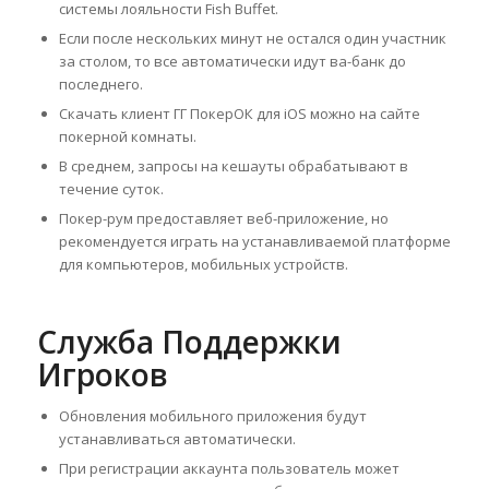
системы лояльности Fish Buffet.
Если после нескольких минут не остался один участник
за столом, то все автоматически идут ва-банк до
последнего.
Скачать клиент ГГ ПокерОК для iOS можно на сайте
покерной комнаты.
В среднем, запросы на кешауты обрабатывают в
течение суток.
Покер-рум предоставляет веб-приложение, но
рекомендуется играть на устанавливаемой платформе
для компьютеров, мобильных устройств.
Служба Поддержки
Игроков
Обновления мобильного приложения будут
устанавливаться автоматически.
При регистрации аккаунта пользователь может