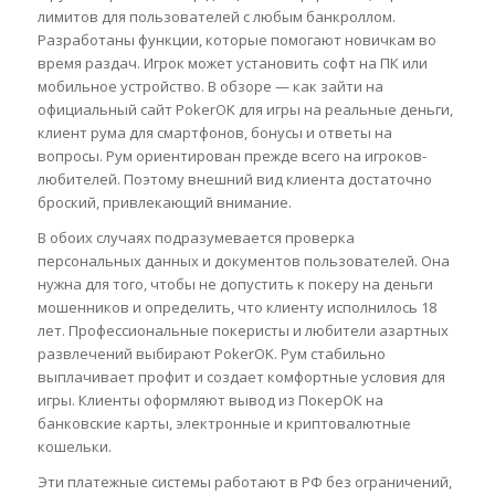
лимитов для пользователей с любым банкроллом.
Разработаны функции, которые помогают новичкам во
время раздач. Игрок может установить софт на ПК или
мобильное устройство. В обзоре — как зайти на
официальный сайт PokerOK для игры на реальные деньги,
клиент рума для смартфонов, бонусы и ответы на
вопросы. Рум ориентирован прежде всего на игроков-
любителей. Поэтому внешний вид клиента достаточно
броский, привлекающий внимание.
В обоих случаях подразумевается проверка
персональных данных и документов пользователей. Она
нужна для того, чтобы не допустить к покеру на деньги
мошенников и определить, что клиенту исполнилось 18
лет. Профессиональные покеристы и любители азартных
развлечений выбирают PokerOK. Рум стабильно
выплачивает профит и создает комфортные условия для
игры. Клиенты оформляют вывод из ПокерОК на
банковские карты, электронные и криптовалютные
кошельки.
Эти платежные системы работают в РФ без ограничений,