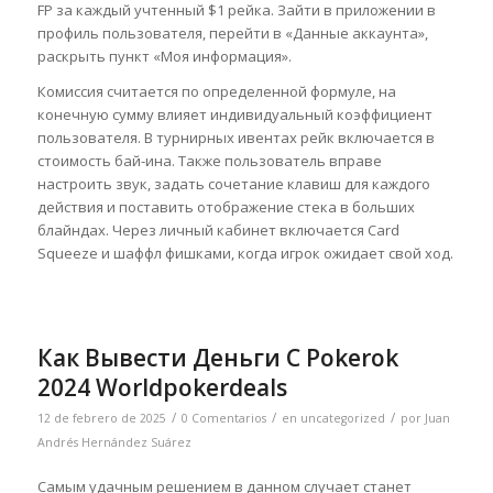
FP за каждый учтенный $1 рейка. Зайти в приложении в
профиль пользователя, перейти в «Данные аккаунта»,
раскрыть пункт «Моя информация».
Комиссия считается по определенной формуле, на
конечную сумму влияет индивидуальный коэффициент
пользователя. В турнирных ивентах рейк включается в
стоимость бай-ина. Также пользователь вправе
настроить звук, задать сочетание клавиш для каждого
действия и поставить отображение стека в больших
блайндах. Через личный кабинет включается Card
Squeeze и шаффл фишками, когда игрок ожидает свой ход.
Как Вывести Деньги С Pokerok
2024 Worldpokerdeals
/
/
/
12 de febrero de 2025
0 Comentarios
en
uncategorized
por
Juan
Andrés Hernández Suárez
Самым удачным решением в данном случает станет