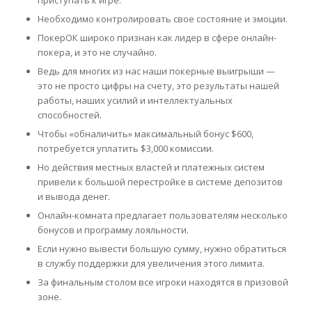
Необходимо контролировать свое состояние и эмоции.
ПокерОК широко признан как лидер в сфере онлайн-
покера, и это не случайно.
Ведь для многих из нас наши покерные выигрыши —
это не просто цифры на счету, это результаты нашей
работы, наших усилий и интеллектуальных
способностей.
Чтобы «обналичить» максимальный бонус $600,
потребуется уплатить $3,000 комиссии.
Но действия местных властей и платежных систем
привели к большой перестройке в системе депозитов
и вывода денег.
Онлайн-комната предлагает пользователям несколько
бонусов и программу лояльности.
Если нужно вывести большую сумму, нужно обратиться
в службу поддержки для увеличения этого лимита.
За финальным столом все игроки находятся в призовой
зоне.