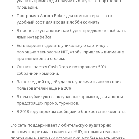
указать промокод и получить бонусы от партнеров
площадки.
Программа Aurora Poker для компьютера — это
удобный софт для входа в лобби комнаты.
В процессе установки вам будет предложено выбрать
язык интерфейса.
Есть вариант сделать уникальную картинку с
помощью технологии NFT, чтобы привлечь внимание
противников за столом.
Он называется Cash Drop и возвращает 50%
собранной комиссии.
За последний год ей удалось увеличить число своих
пользователей еще на 20%.
В нем публикуются актуальные промокоды и анонсы
предстоящих промо, турниров.
В 2018 году игрокам сообщили о банкротстве комнаты.
Его сеть поддерживает любительскую аудиторию,
поэтому запретила в клиентах HUD, вспомогательные
программы и загрузку истории рук. Чтобы начать играть