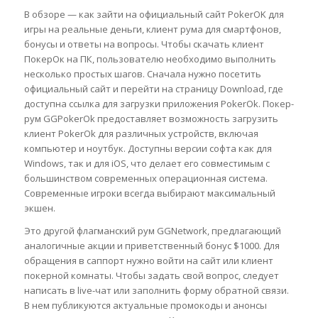
В обзоре — как зайти на официальный сайт PokerOK для
игры на реальные деньги, клиент рума для смартфонов,
бонусы и ответы на вопросы. Чтобы скачать клиент
ПокерОк на ПК, пользователю необходимо выполнить
несколько простых шагов. Сначала нужно посетить
официальный сайт и перейти на страницу Download, где
доступна ссылка для загрузки приложения PokerOk. Покер-
рум GGPokerOk предоставляет возможность загрузить
клиент PokerOk для различных устройств, включая
компьютер и ноутбук. Доступны версии софта как для
Windows, так и для iOS, что делает его совместимым с
большинством современных операционная система.
Современные игроки всегда выбирают максимальный
экшен.
Это другой флагманский рум GGNetwork, предлагающий
аналогичные акции и приветственный бонус $1000. Для
обращения в саппорт нужно войти на сайт или клиент
покерной комнаты. Чтобы задать свой вопрос, следует
написать в live-чат или заполнить форму обратной связи.
В нем публикуются актуальные промокоды и анонсы