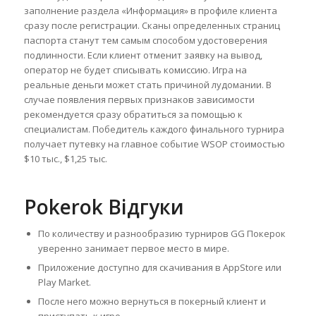
заполнение раздела «Информация» в профиле клиента
сразу после регистрации. Сканы определенных страниц
паспорта станут тем самым способом удостоверения
подлинности. Если клиент отменит заявку на вывод,
оператор не будет списывать комиссию. Игра на
реальные деньги может стать причиной лудомании. В
случае появления первых признаков зависимости
рекомендуется сразу обратиться за помощью к
специалистам. Победитель каждого финального турнира
получает путевку на главное событие WSOP стоимостью
$10 тыс., $1,25 тыс.
Pokerok Відгуки
По количеству и разнообразию турниров GG Покерок
уверенно занимает первое место в мире.
Приложение доступно для скачивания в AppStore или
Play Market.
После него можно вернуться в покерный клиент и
приступать к игре.