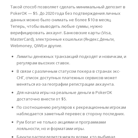
Такой способ позволяет сделать минимальный депозит в
PokerOK — $5. До 2020 года без подтверждения личных
данных можно было снимать не более $10 в месяц.
Теперь, чтобы выводить любые суммы, нужно
верифицировать аккаунт. Банковские карты (Visa,
MasterCard), электронные кошельки (Яндекс.Деньги,
Webmoney, QIWI) и другие.
Лимиты денежных транзакций подходят и новичкам, и
регулярам высоких ставок.
В связи с различным статусом покера в странах экс-
СНГ, список доступных платежных сервисов может
меняться из-за географии регистрации аккаунта.
Для начала игры на реальные деньги в PokerOK
достаточно внести от $5.
По соотношению регуляров к рекреационным игрокам
наблюдается заметный перевес в сторону последних.
Рум богат не только акциями и программами
лояльности, но и форматами игры.
Баунти распределится между всеми, кто выбивал