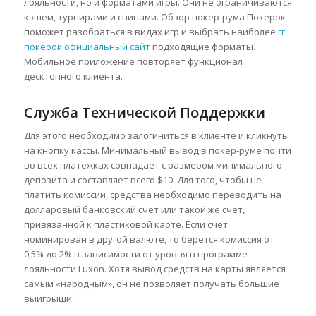
лояльности, но и форматами игры. Они не ограничиваются
кэшем, турнирами и спинами. Обзор покер-рума Покерок
поможет разобраться в видах игр и выбрать наиболее
гг
покерок официальный сайт
подходящие форматы.
Мобильное приложение повторяет функционал
десктопного клиента.
Служба Технической Поддержки
Для этого необходимо залогиниться в клиенте и кликнуть
на кнопку кассы. Минимальный вывод в покер-руме почти
во всех платежках совпадает с размером минимального
депозита и составляет всего $10. Для того, чтобы не
платить комиссии, средства необходимо переводить на
долларовый банковский счет или такой же счет,
привязанной к пластиковой карте. Если счет
номинирован в другой валюте, то берется комиссия от
0,5% до 2% в зависимости от уровня в программе
лояльности Luxon. Хотя вывод средств на карты является
самым «народным», он не позволяет получать большие
выигрыши.