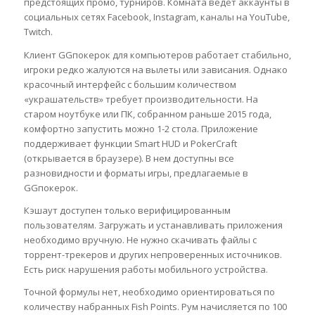
предстоящих промо, турниров. Комната ведет аккаунты в
социальных сетях Facebook, Instagram, каналы на YouTube,
Twitch.
Клиент GGпокерок для компьютеров работает стабильно,
игроки редко жалуются на вылеты или зависания. Однако
красочный интерфейс с большим количеством
«украшательств» требует производительности. На
старом ноутбуке или ПК, собранном раньше 2015 года,
комфортно запустить можно 1-2 стола. Приложение
поддерживает функции Smart HUD и PokerCraft
(открывается в браузере). В нем доступны все
разновидности и форматы игры, предлагаемые в
GGпокерок.
Кэшаут доступен только верифицированным
пользователям. Загружать и устанавливать приложения
необходимо вручную. Не нужно скачивать файлы с
торрент-трекеров и других непроверенных источников.
Есть риск нарушения работы мобильного устройства.
Точной формулы нет, необходимо ориентироваться по
количеству набранных Fish Points. Рум начисляется по 100