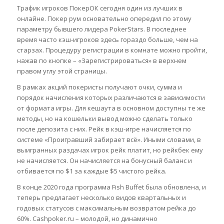
Трафик игроков ПокерОК сегодня один из лучших в
онлайне. Покер рум основательно опередил по этому
параметру бывшего лидера PokerStars. В последнее
время часто кэш-игроков здесь гораздо больше, чем на
старзах. Процедуру регистрации в комнате можно пройти,
нажав по кнопке – «Зарегистрироваться» в верхнем
правом углу этой страницы.
В рамках акций покеристы получают очки, сумма и
порядок начисления которых различаются в зависимости
от формата игры. Для кешаута в основном доступны те же
методы, но на кошельки вывод можно сделать только
после депозита с них. Рейк в кэш-игре начисляется по
системе «Проигравший забирает всё». Иными словами, в
выигранных раздачах игрок рейк платит, но рейкбек ему
не начисляется. Он начисляется на бонусный баланс и
отбивается по $1 за каждые $5 чистого рейка.
В конце 2020 года программа Fish Buffet была обновлена, и
теперь предлагает несколько видов квартальных и
годовых статусов с максимальным возвратом рейка до
60%. Cashpoker.ru – молодой, но динамично