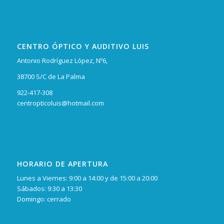
CENTRO ÓPTICO Y AUDITIVO LUIS
Antonio Rodríguez López, Nº6,
38700 S/C de La Palma
922-417-308
centropticoluis@hotmail.com
HORARIO DE APERTURA
Lunes a Viernes: 9:00 a 14:00 y de 15:00 a 20:00
Sábados: 9:30 a 13:30
Domingo: cerrado