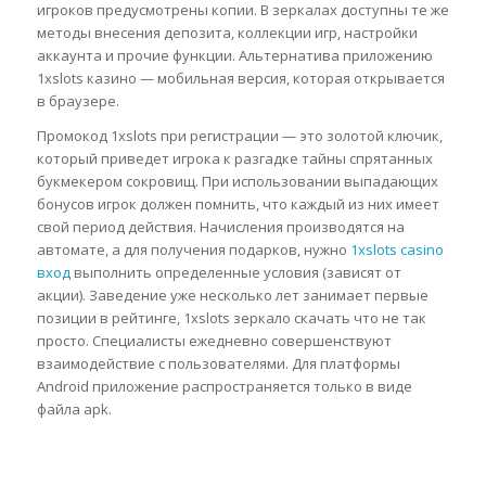
игроков предусмотрены копии. В зеркалах доступны те же
методы внесения депозита, коллекции игр, настройки
аккаунта и прочие функции. Альтернатива приложению
1xslots казино — мобильная версия, которая открывается
в браузере.
Промокод 1xslots при регистрации — это золотой ключик,
который приведет игрока к разгадке тайны спрятанных
букмекером сокровищ. При использовании выпадающих
бонусов игрок должен помнить, что каждый из них имеет
свой период действия. Начисления производятся на
автомате, а для получения подарков, нужно
1xslots casino
вход
выполнить определенные условия (зависят от
акции). Заведение уже несколько лет занимает первые
позиции в рейтинге, 1xslots зеркало скачать что не так
просто. Специалисты ежедневно совершенствуют
взаимодействие с пользователями. Для платформы
Android приложение распространяется только в виде
файла apk.