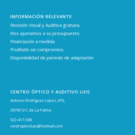
INFORMACIÓN RELEVANTE
Revisión Visual y Auditiva gratuita.
Nos ajustamos a su presupuesto.
Financiación a medida.
Pruébelo sin compromiso.
Disponibilidad de periodo de adaptación.
CENTRO ÓPTICO Y AUDITIVO LUIS
Antonio Rodríguez López, Nº6,
38700 S/C de La Palma
922-417-308
centropticoluis@hotmail.com