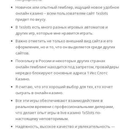
Новичок или опытный гемблер, ищущий новое удобное
онлайн казино – всем пользователям сайт 1xslots
придет по вкусу.
В 1xslots есть много разных игровых автоматов и
других игр, которые мне нравится играть.
Важно отметить не только внешний вид сайта и его
оформление, но и то, что он выделяется среди других
сайтов.
Поскольку в России и некоторых других странах
онлайн гемблинг находится под запретом, провайдеры
нередко блокируют основные адреса 1 Икс Слотс
Казино.
Я считаю, что это хороший выбор для тех, кто хочет
сыграть в онлайн-казино.
Все эти игры обеспечивают взаимодействие в
реальном времени с профессиональными дилерами,
что делает опыт игры в live-казино 1xSlots по-
настоящему неповторимым.
Надёжность, высокое качество и увлекательность —