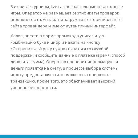
В их числе турниры, live casino, настольные и карточные
игры. Оператор не размещает сертификаты проверок
игрового софта. Аппараты загружаются с официального
сайта провайдера и имеют аутентичный интерфейс.
Далее, ввести в форме промокода уникальную
комбинацию букв и цифр и нажать на кнопку
«Отправить». Игроку нужно связаться со службой
поддержки, и сообщить данные о платеже (время, способ
депозита, сумма). Оператор проверит информацию, и
деньги появятся на счету. В процессе выбора системы
игроку предоставляется возможность совершить
транзакцию. Кроме того, это обеспечивает высокий
уровень безопасности.