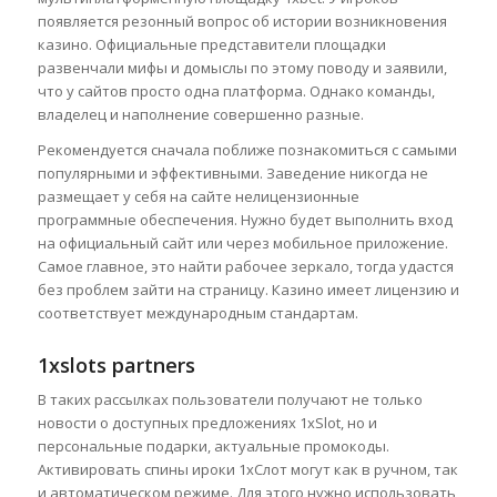
появляется резонный вопрос об истории возникновения
казино. Официальные представители площадки
развенчали мифы и домыслы по этому поводу и заявили,
что у сайтов просто одна платформа. Однако команды,
владелец и наполнение совершенно разные.
Рекомендуется сначала поближе познакомиться с самыми
популярными и эффективными. Заведение никогда не
размещает у себя на сайте нелицензионные
программные обеспечения. Нужно будет выполнить вход
на официальный сайт или через мобильное приложение.
Самое главное, это найти рабочее зеркало, тогда удастся
без проблем зайти на страницу. Казино имеет лицензию и
соответствует международным стандартам.
1xslots partners
В таких рассылках пользователи получают не только
новости о доступных предложениях 1xSlot, но и
персональные подарки, актуальные промокоды.
Активировать спины ироки 1xСлот могут как в ручном, так
и автоматическом режиме. Для этого нужно использовать