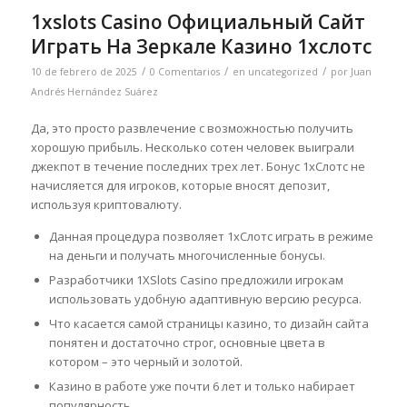
1xslots Casino Официальный Сайт
Играть На Зеркале Казино 1хслотс
/
/
/
10 de febrero de 2025
0 Comentarios
en
uncategorized
por
Juan
Andrés Hernández Suárez
Да, это просто развлечение с возможностью получить
хорошую прибыль. Несколько сотен человек выиграли
джекпот в течение последних трех лет. Бонус 1хСлотс не
начисляется для игроков, которые вносят депозит,
используя криптовалюту.
Данная процедура позволяет 1xСлотс играть в режиме
на деньги и получать многочисленные бонусы.
Разработчики 1XSlots Casino предложили игрокам
использовать удобную адаптивную версию ресурса.
Что касается самой страницы казино, то дизайн сайта
понятен и достаточно строг, основные цвета в
котором – это черный и золотой.
Казино в работе уже почти 6 лет и только набирает
популярность.