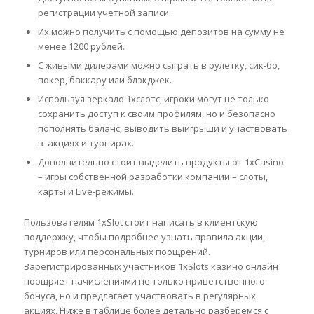
регистрации учетной записи.
Их можно получить с помощью депозитов на сумму не
менее 1200 рублей.
С живыми дилерами можно сыграть в рулетку, сик-бо,
покер, баккару или блэкджек.
Используя зеркало 1хслотс, игроки могут не только
сохранить доступ к своим профилям, но и безопасно
пополнять баланс, выводить выигрыши и участвовать
в акциях и турнирах.
Дополнительно стоит выделить продукты от 1xCasino
– игры собственной разработки компании – слоты,
карты и Live-режимы.
Пользователям 1xSlot стоит написать в клиентскую
поддержку, чтобы подробнее узнать правила акции,
турниров или персональных поощрений.
Зарегистрированных участников 1xSlots казино онлайн
поощряет начислениями не только приветственного
бонуса, но и предлагает участвовать в регулярных
акциях. Ниже в таблице более детально разберемся с