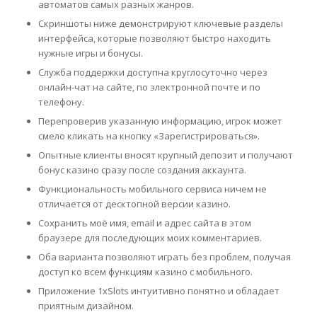
автоматов самых разных жанров.
Скриншоты ниже демонстрируют ключевые разделы
интерфейса, которые позволяют быстро находить
нужные игры и бонусы.
Служба поддержки доступна круглосуточно через
онлайн-чат на сайте, по электронной почте и по
телефону.
Перепроверив указанную информацию, игрок может
смело кликать на кнопку «Зарегистрироваться».
Опытные клиенты вносят крупный депозит и получают
бонус казино сразу после создания аккаунта.
Функциональность мобильного сервиса ничем не
отличается от десктопной версии казино.
Сохранить моё имя, email и адрес сайта в этом
браузере для последующих моих комментариев.
Оба варианта позволяют играть без проблем, получая
доступ ко всем функциям казино с мобильного.
Приложение 1xSlots интуитивно понятно и обладает
приятным дизайном.