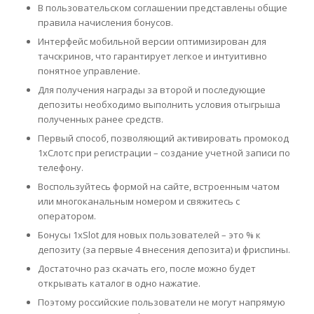
В пользовательском соглашении представлены общие
правила начисления бонусов.
Интерфейс мобильной версии оптимизирован для
тачскринов, что гарантирует легкое и интуитивно
понятное управление.
Для получения награды за второй и последующие
депозиты необходимо выполнить условия отыгрыша
полученных ранее средств.
Первый способ, позволяющий активировать промокод
1хСлотс при регистрации – создание учетной записи по
телефону.
Воспользуйтесь формой на сайте, встроенным чатом
или многоканальным номером и свяжитесь с
оператором.
Бонусы 1xSlot для новых пользователей – это % к
депозиту (за первые 4 внесения депозита) и фриспины.
Достаточно раз скачать его, после можно будет
открывать каталог в одно нажатие.
Поэтому российские пользователи не могут напрямую