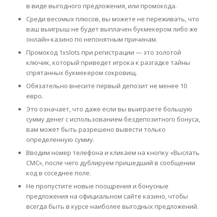
в виде выгодного предложения, или промокода.
Среди весомых плюсов, вы можете не переживать, что
ваш выигрыш не будет выплачен букмекером либо же
онлайн-казино по непонятным причинам.
Промокод 1xslots при регистрации — это золотой
ключик, который приведет игрока к разгадке тайны
спрятанных букмекером сокровищ.
Обязательно внесите первый депозит не менее 10
евро.
Это означает, что даже если вы выиграете большую
сумму денег с использованием бездепозитного бонуса,
вам может быть разрешено вывести только
определенную сумму.
Вводим номер телефона и кликаем на кнопку «Выслать
СМС», после чего дублируем пришедший в сообщении
код в соседнее поле.
Не пропустите новые поощрения и бонусные
предложения на официальном сайте казино, чтобы
всегда быть в курсе наиболее выгодных предложений.