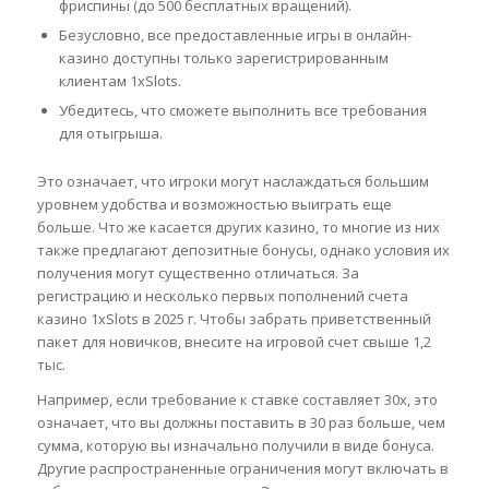
фриспины (до 500 бесплатных вращений).
Безусловно, все предоставленные игры в онлайн-
казино доступны только зарегистрированным
клиентам 1xSlots.
Убедитесь, что сможете выполнить все требования
для отыгрыша.
Это означает, что игроки могут наслаждаться большим
уровнем удобства и возможностью выиграть еще
больше. Что же касается других казино, то многие из них
также предлагают депозитные бонусы, однако условия их
получения могут существенно отличаться. За
регистрацию и несколько первых пополнений счета
казино 1xSlots в 2025 г. Чтобы забрать приветственный
пакет для новичков, внесите на игровой счет свыше 1,2
тыс.
Например, если требование к ставке составляет 30x, это
означает, что вы должны поставить в 30 раз больше, чем
сумма, которую вы изначально получили в виде бонуса.
Другие распространенные ограничения могут включать в