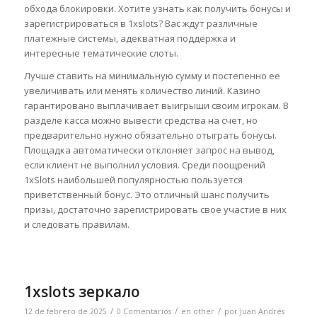
обхода блокировки. Хотите узнать как получить бонусы и
зарегистрироваться в 1xslots? Вас ждут различные
платежные системы, адекватная поддержка и
интересные тематические слоты.
Лучше ставить на минимальную сумму и постепенно ее
увеличивать или менять количество линий. Казино
гарантировано выплачивает выигрыши своим игрокам. В
разделе касса можно вывести средства на счет, но
предварительно нужно обязательно отыграть бонусы.
Площадка автоматически отклоняет запрос на вывод,
если клиент не выполнил условия. Среди поощрений
1xSlots наибольшей популярностью пользуется
приветственный бонус. Это отличный шанс получить
призы, достаточно зарегистрировать свое участие в них
и следовать правилам.
1xslots зеркало
/
/
/
12 de febrero de 2025
0 Comentarios
en
other
por
Juan Andrés