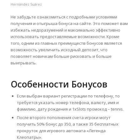
Hernández Suárez
Не забудьте ознакомиться с подробными условиями
получения и отыгрыша бонуса на сайте. Это поможет вам
избежать недоразумений и максимально эффективно
использовать предоставляемые возможности. Кроме
того, одним из главных преимуществ бонусов является
возможность увеличить исходный депозит, что
позволяет новичкам больше рисковать и больше
выигрывать.
Особенности Бонусов
Если выбран вариант регистрации по телефону, то
требуется указать номер телефона, валюту, имя и
фамилию, дату рождения и 1xSlots промокод – tennis.
После второго пополнения счета игроки могут
получить 50% бонус до 350, а также 35 бесплатных
прокруток для игрового автомата «Легенда
Клеопатры».