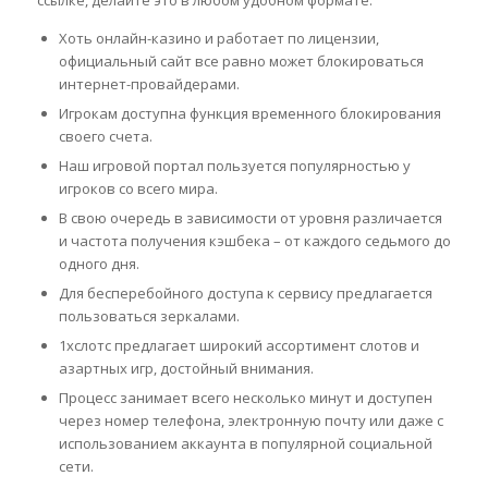
ссылке, делайте это в любом удобном формате.
Хоть онлайн-казино и работает по лицензии,
официальный сайт все равно может блокироваться
интернет-провайдерами.
Игрокам доступна функция временного блокирования
своего счета.
Наш игровой портал пользуется популярностью у
игроков со всего мира.
В свою очередь в зависимости от уровня различается
и частота получения кэшбека – от каждого седьмого до
одного дня.
Для бесперебойного доступа к сервису предлагается
пользоваться зеркалами.
1хслотс предлагает широкий ассортимент слотов и
азартных игр, достойный внимания.
Процесс занимает всего несколько минут и доступен
через номер телефона, электронную почту или даже с
использованием аккаунта в популярной социальной
сети.