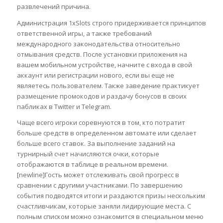
развлечений причина.
Администрация 1xSlots строго придерживается принципов
ответственной игры, а также требований
международного законодательства относительно
отмывания средств. После установки приложения на
вашем мобильном устройстве, начните с входа в свой
аккаунт или регистрации нового, если вы еще не
являетесь пользователем. Также заведение практикует
размещение промокодов и раздачу бонусов в своих
пабликах в Twitter и Telegram.
Чаще всего игроки соревнуются в том, кто потратит
больше средств в определенном автомате или сделает
больше всего ставок. За выполнение заданий на
турнирный счет начисляются очки, которые
отображаются в таблице в реальном времени.
[newline]Гость может отслеживать свой прогресс в
сравнении с другими участниками. По завершению
события подводятся итоги и раздаются призы нескольким
счастливчикам, которые заняли лидирующие места. С
полным списком можно ознакомится в специальном меню