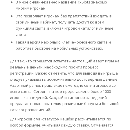
В мире онлайн-казино название 1xSlots знакомо
многим игрокам.
Это позволяет игрокам без препятствий входить в
свой личный кабинет, получать доступ ко всем
функциям сайта, включая игровой каталог и личные
счета.
Такая версия несколько «легче» основного сайта и
работает быстрее на мобильных устройствах.
Для тех, кто стремится испытать настоящий азарт игры на
реальные деньги, необходимо пройти процесс
регистрации. Важно отметить, что для вывода выигрыша
следует указывать исключительно достоверные данные.
Азартный рынок привлекает ежегодно сотни игроков со
всего света. Сегодня на нем представлено более 1000
игровых заведений. Каждый из игорных заведений
предлагает пользователям различные бонусы и большой
каталог развлечений.
Для игроков с VIP-статусом кешбэк рассчитывается по
особой формуле, учитывая каждую ставку. Отмечается,