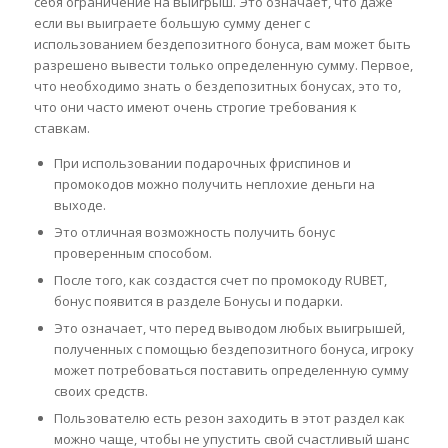
себя ограничение на выигрыш. Это означает, что даже
если вы выиграете большую сумму денег с
использованием бездепозитного бонуса, вам может быть
разрешено вывести только определенную сумму. Первое,
что необходимо знать о бездепозитных бонусах, это то,
что они часто имеют очень строгие требования к
ставкам.
При использовании подарочных фриспинов и
промокодов можно получить неплохие деньги на
выходе.
Это отличная возможность получить бонус
проверенным способом.
После того, как создастся счет по промокоду RUBET,
бонус появится в разделе Бонусы и подарки.
Это означает, что перед выводом любых выигрышей,
полученных с помощью бездепозитного бонуса, игроку
может потребоваться поставить определенную сумму
своих средств.
Пользователю есть резон заходить в этот раздел как
можно чаще, чтобы не упустить свой счастливый шанс