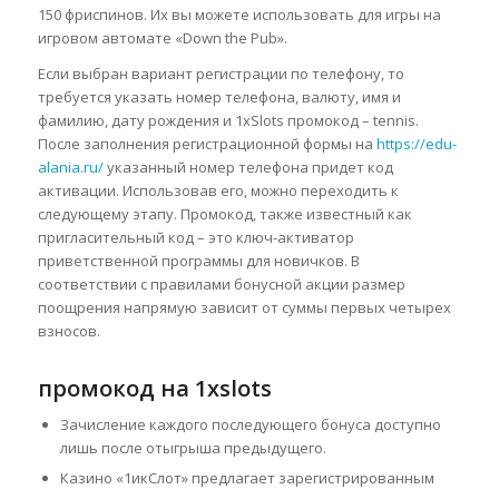
150 фриспинов. Их вы можете использовать для игры на
игровом автомате «Down the Pub».
Если выбран вариант регистрации по телефону, то
требуется указать номер телефона, валюту, имя и
фамилию, дату рождения и 1xSlots промокод – tennis.
После заполнения регистрационной формы на
https://edu-
alania.ru/
указанный номер телефона придет код
активации. Использовав его, можно переходить к
следующему этапу. Промокод, также известный как
пригласительный код – это ключ-активатор
приветственной программы для новичков. В
соответствии с правилами бонусной акции размер
поощрения напрямую зависит от суммы первых четырех
взносов.
промокод на 1xslots
Зачисление каждого последующего бонуса доступно
лишь после отыгрыша предыдущего.
Казино «1икСлот» предлагает зарегистрированным