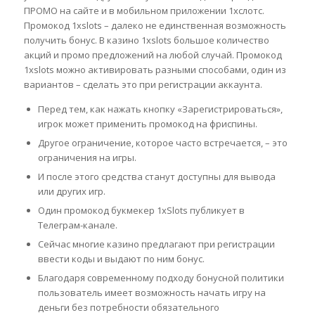
ПРОМО на сайте и в мобильном приложении 1хслотс.
Промокод 1xslots – далеко не единственная возможность
получить бонус. В казино 1xslots большое количество
акций и промо предложений на любой случай. Промокод
1xslots можно активировать разными способами, один из
вариантов – сделать это при регистрации аккаунта.
Перед тем, как нажать кнопку «Зарегистрироваться»,
игрок может применить промокод на фриспины.
Другое ограничение, которое часто встречается, – это
ограничения на игры.
И после этого средства станут доступны для вывода
или других игр.
Один промокод букмекер 1xSlots публикует в
Телеграм-канале.
Сейчас многие казино предлагают при регистрации
ввести коды и выдают по ним бонус.
Благодаря современному подходу бонусной политики
пользователь имеет возможность начать игру на
деньги без потребности обязательного