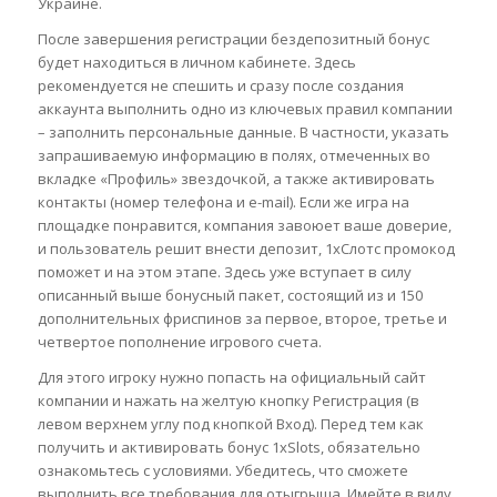
Украине.
После завершения регистрации бездепозитный бонус
будет находиться в личном кабинете. Здесь
рекомендуется не спешить и сразу после создания
аккаунта выполнить одно из ключевых правил компании
– заполнить персональные данные. В частности, указать
запрашиваемую информацию в полях, отмеченных во
вкладке «Профиль» звездочкой, а также активировать
контакты (номер телефона и e-mail). Если же игра на
площадке понравится, компания завоюет ваше доверие,
и пользователь решит внести депозит, 1хСлотс промокод
поможет и на этом этапе. Здесь уже вступает в силу
описанный выше бонусный пакет, состоящий из и 150
дополнительных фриспинов за первое, второе, третье и
четвертое пополнение игрового счета.
Для этого игроку нужно попасть на официальный сайт
компании и нажать на желтую кнопку Регистрация (в
левом верхнем углу под кнопкой Вход). Перед тем как
получить и активировать бонус 1xSlots, обязательно
ознакомьтесь с условиями. Убедитесь, что сможете
выполнить все требования для отыгрыша. Имейте в виду,