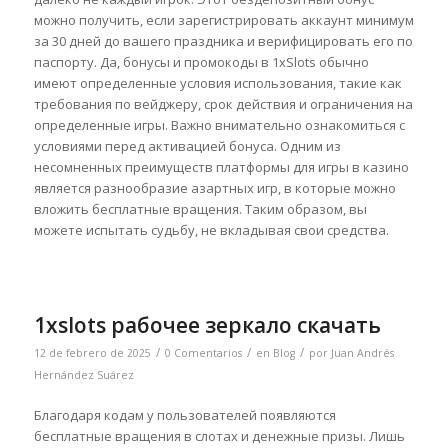
можно получить, если зарегистрировать аккаунт минимум
за 30 дней до вашего праздника и верифицировать его по
паспорту. Да, бонусы и промокоды в 1xSlots обычно
имеют определенные условия использования, такие как
требования по вейджеру, срок действия и ограничения на
определенные игры. Важно внимательно ознакомиться с
условиями перед активацией бонуса. Одним из
несомненных преимуществ платформы для игры в казино
является разнообразие азартных игр, в которые можно
вложить бесплатные вращения. Таким образом, вы
можете испытать судьбу, не вкладывая свои средства.
1xslots рабочее зеркало скачать
/
/
/
12 de febrero de 2025
0 Comentarios
en
Blog
por
Juan Andrés
Hernández Suárez
Благодаря кодам у пользователей появляются
бесплатные вращения в слотах и денежные призы. Лишь