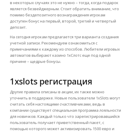
в некоторых случаях это не нужно – тогда, когда подарок
является безвейджерным. Стоит обратить внимание, что
помимо бездепозитного вознаграждения игрокам
доступен бонус на первый, второй, третий и четвертый
депозит.
На сегодня игрокам предлагается три варианта создания
учетной записи. Рекомендуем ознакомиться с
примечаниями к каждому из способов. Любители игровых
автоматов выбирают казино 1хСлотс еще под одной
причине – щедрые бонусы.
1xslots регистрация
Другие правила описаны в акции, их также можно
уточнить в поддержке. Новые пользователи 1xSlots могут
считать себя настоящими счастливчиками, ведь в
компании существует специальная программа лояльности
для новичков. Каждый только что зарегистрировавшийся
пользователь получает приветственный пакет, с
помощью которого может активизировать 1500 евро и