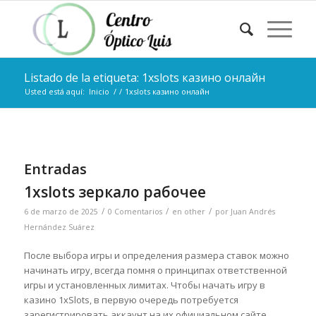
Listado de la etiqueta: 1xslots казино онлайн
Usted está aquí:
Inicio
/
/
1xslots казино онлайн
Entradas
1xslots зеркало рабочее
/
/
/
6 de marzo de 2025
0 Comentarios
en
other
por
Juan Andrés
Hernández Suárez
После выбора игры и определения размера ставок можно
начинать игру, всегда помня о принципах ответственной
игры и установленных лимитах. Чтобы начать игру в
казино 1xSlots, в первую очередь потребуется
зарегистрировать аккаунт на их официальном сайте.