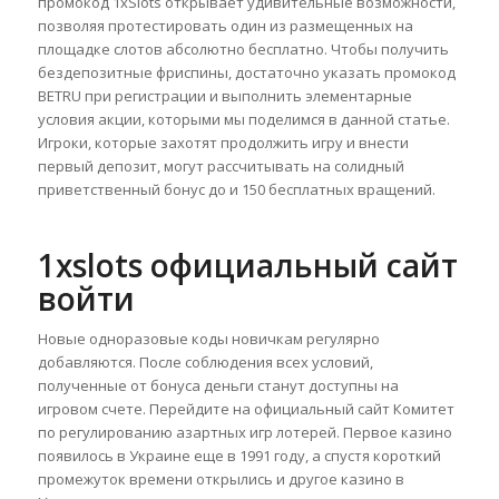
промокод 1xSlots открывает удивительные возможности,
позволяя протестировать один из размещенных на
площадке слотов абсолютно бесплатно. Чтобы получить
бездепозитные фриспины, достаточно указать промокод
BETRU при регистрации и выполнить элементарные
условия акции, которыми мы поделимся в данной статье.
Игроки, которые захотят продолжить игру и внести
первый депозит, могут рассчитывать на солидный
приветственный бонус до и 150 бесплатных вращений.
1xslots официальный сайт
войти
Новые одноразовые коды новичкам регулярно
добавляются. После соблюдения всех условий,
полученные от бонуса деньги станут доступны на
игровом счете. Перейдите на официальный сайт Комитет
по регулированию азартных игр лотерей. Первое казино
появилось в Украине еще в 1991 году, а спустя короткий
промежуток времени открылись и другое казино в