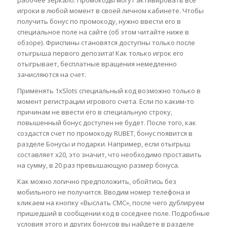
игроки в любой момент в своей личном кабинете. Чтобы
получить бонус по промокоду, нужно ввести его в
специальное поле на сайте (об этом читайте ниже в
обзоре). Фриспины становятся доступны только после
отыгрыша первого депозита! Как только игрок его
отыгрывает, бесплатные вращения немедленно
зачисляются на счет.
Применять 1xSlots специальный код возможно только в
момент регистрации игрового счета. Если по каким-то
причинам не ввести его в специальную строку,
повышенный бонус доступен не будет. После того, как
создастся счет по промокоду RUBET, бонус появится в
разделе Бонусы и подарки. Например, если отыгрыш
составляет x20, это значит, что необходимо проставить
на сумму, в 20 раз превышающую размер бонуса.
Как можно логично предположить, обойтись без
мобильного не получится. Вводим номер телефона и
кликаем на кнопку «Выслать СМС», после чего дублируем
пришедший в сообщении код в соседнее поле. Подробные
условия этого и других бонусов вы найдете в разделе