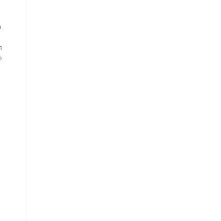
о
я
о