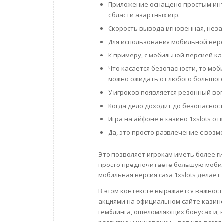
Приложение оснащено простым инт
области азартных игр.
Скорость вывода мгновенная, неза
Для использования мобильной верс
К примеру, с мобильной версией ка
Что касается безопасности, то мо
можно ожидать от любого большог
У игроков появляется резонный во
Когда дело доходит до безопасност
Игра на айфоне в казино 1xslots 
Да, это просто развлечение с воз
Это позволяет игрокам иметь более ги
просто предпочитаете большую мобил
мобильная версия casa 1xslots делае
В этом контексте выражается важност
акциями на официальном сайте казино
гемблинга, ошеломляющих бонусах и, 