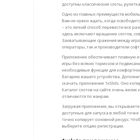
доступны классические слоты, рулетка
Одно из главных преимуществ мобильн
Вам не нужно ждать, когда освободит
– это легкий способ перевести все р
здесь включают вращение слотов, со
Захватывающие сражения между игро
операторы, так и производители софт
Приложение обеспечивает плавную и 
игры без всяких тормозов и подвисани
необходимые функции для комфортной
батарею вашего устройства. Дополнит
скачать приложение 1xSlots. Оно коп
Каталог слотов на сайте очень велик 
отличаются по жанрам.
Загружая приложение, вы открываете 
доступные для запуска в любой точке 
точно копирует основной ресурс. Чтоб
выберите опцию регистрации.