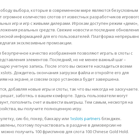
свободу выбора, которые в современном мире являются безусловным
т огромное количество слотов от известных разработчиков игровог
льных игр и игр с живыми дилерами. Игрокам доступен режим «демо»,
вложения реальных средств. Свежие новости и последние обновлени
тересной информацией для его пользователей. Платформа непрерывн
предлагая эксклюзивные промоакции.
и безупречное качество изображения позволяют играть в слоты с
дставления элементов. Последний, но не менее важный шаг –
ющую учетную запись. После этого вы сможете насладиться всеми
slots. Дождитесь окончания загрузки файла и откройте его для
иям на экране, и совсем скоро установка будет завершена.
тся, добавляя новые игры и слоты, так что вы никогда не заскучаете.
решат, заботясь о вашем комфорте. Здесь пользователи могут
аунт, пополнить счет и вывести выигрыш. Тем самым, несмотря на
ройства, вы получите полноценную игру.
летку, сик-бо, покер, баккару или
1xslots partners
блэкджек.
ставлены, поэтому поучаствовать в раздаче в демоверсии не
можно получить 100 фриспинов для слота 100 Chinese Gold Hold.