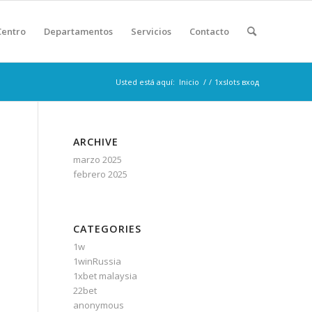
Centro
Departamentos
Servicios
Contacto
Usted está aquí:
Inicio
/
/
1xslots вход
ARCHIVE
marzo 2025
febrero 2025
CATEGORIES
1w
1winRussia
1xbet malaysia
22bet
anonymous