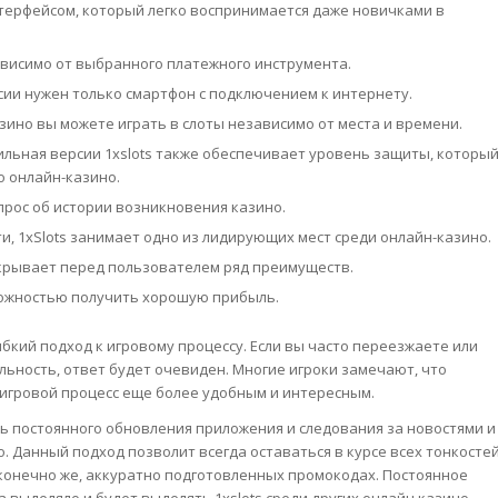
ерфейсом, который легко воспринимается даже новичками в
висимо от выбранного платежного инструмента.
ии нужен только смартфон с подключением к интернету.
зино вы можете играть в слоты независимо от места и времени.
бильная версии 1xslots также обеспечивает уровень защиты, которы
о онлайн-казино.
прос об истории возникновения казино.
и, 1xSlots занимает одно из лидирующих мест среди онлайн-казино.
открывает перед пользователем ряд преимуществ.
можностью получить хорошую прибыль.
бкий подход к игровому процессу. Если вы часто переезжаете или
ьность, ответ будет очевиден. Многие игроки замечают, что
т игровой процесс еще более удобным и интересным.
ь постоянного обновления приложения и следования за новостями и
. Данный подход позволит всегда оставаться в курсе всех тонкосте
конечно же, аккуратно подготовленных промокодах. Постоянное