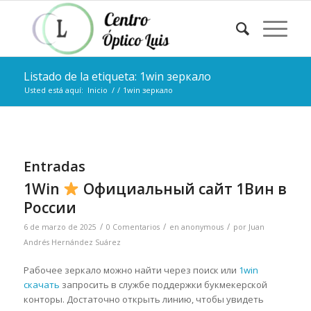
Listado de la etiqueta: 1win зеркало
Usted está aquí:
Inicio
/
/
1win зеркало
Entradas
1Win
Официальный сайт 1Вин в
России
/
/
/
6 de marzo de 2025
0 Comentarios
en
anonymous
por
Juan
Andrés Hernández Suárez
Рабочее зеркало можно найти через поиск или
1win
скачать
запросить в службе поддержки букмекерской
конторы. Достаточно открыть линию, чтобы увидеть