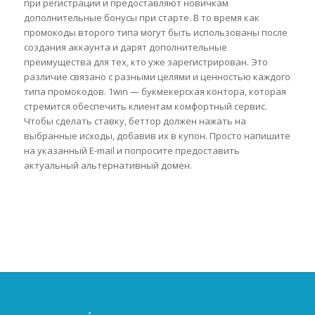
при регистрации и предоставляют новичкам
дополнительные бонусы при старте. В то время как
промокоды второго типа могут быть использованы после
создания аккаунта и дарят дополнительные
преимущества для тех, кто уже зарегистрирован. Это
различие связано с разными целями и ценностью каждого
типа промокодов. 1win — букмекерская контора, которая
стремится обеспечить клиентам комфортный сервис.
Чтобы сделать ставку, беттор должен нажать на
выбранные исходы, добавив их в купон. Просто напишите
на указанный E-mail и попросите предоставить
актуальный альтернативный домен.