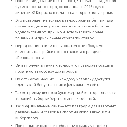
Наше исследование показывает, что 1win — надежная
букмекерская контора, основанная в 2016 году с
лицензией Кюрасао входит в категорию популярных.
Это позволяет не только разнообразить беттинг для
клиента и дать ему возможность получать больше
удовольствия от игры, но и использовать более
точечные и прибыльные стратегии ставок.
Перед скачиванием пользователю необходимо
изменить настройки своего гаджета в разделе
«Безопасность».
Он выполнен в темных тонах, что позволяет создать
приятную атмосферу для игроков.
Но есть ограничение — каждому человеку доступен
один такой бонус на 1 вин официальном сайте.
Также преимуществом букмекерской конторы является
хороший выбор киберспортивных событий.
1WIN официальный сайт — это платформ для азартных
развлечений и ставок на спорт на любой вкус (в т.ч.
киберспорт).
При попытке вывести небольшую сумму у вас без