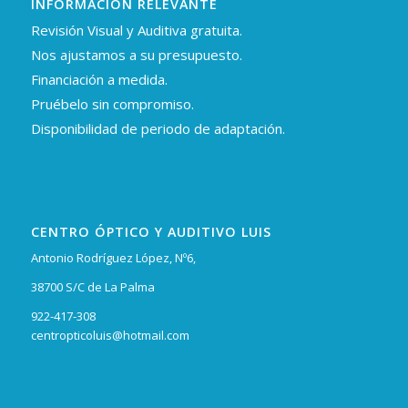
INFORMACIÓN RELEVANTE
Revisión Visual y Auditiva gratuita.
Nos ajustamos a su presupuesto.
Financiación a medida.
Pruébelo sin compromiso.
Disponibilidad de periodo de adaptación.
CENTRO ÓPTICO Y AUDITIVO LUIS
Antonio Rodríguez López, Nº6,
38700 S/C de La Palma
922-417-308
centropticoluis@hotmail.com