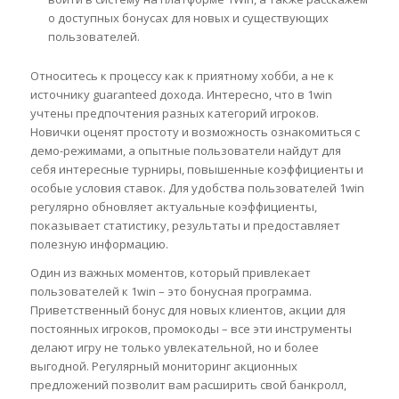
о доступных бонусах для новых и существующих
пользователей.
Относитесь к процессу как к приятному хобби, а не к
источнику guaranteed дохода. Интересно, что в 1win
учтены предпочтения разных категорий игроков.
Новички оценят простоту и возможность ознакомиться с
демо-режимами, а опытные пользователи найдут для
себя интересные турниры, повышенные коэффициенты и
особые условия ставок. Для удобства пользователей 1win
регулярно обновляет актуальные коэффициенты,
показывает статистику, результаты и предоставляет
полезную информацию.
Один из важных моментов, который привлекает
пользователей к 1win – это бонусная программа.
Приветственный бонус для новых клиентов, акции для
постоянных игроков, промокоды – все эти инструменты
делают игру не только увлекательной, но и более
выгодной. Регулярный мониторинг акционных
предложений позволит вам расширить свой банкролл,