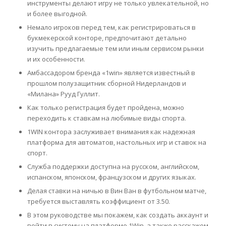
инструменты делают игру не только увлекательной, но
и более выгодной.
Немало игроков перед тем, как регистрироваться в
букмекерской конторе, предпочитают детально
изучить предлагаемые тем или иным сервисом рынки
и их особенности.
Амбассадором бренда «1win» является известный в
прошлом полузащитник сборной Нидерландов и
«Милана» Рууд Гуллит.
Как только регистрация будет пройдена, можно
переходить к ставкам на любимые виды спорта.
1WIN контора заслуживает внимания как надежная
платформа для автоматов, настольных игр и ставок на
спорт.
Служба поддержки доступна на русском, английском,
испанском, японском, французском и других языках.
Делая ставки на ничью в Вин Ван в футбольном матче,
требуется выставлять коэффициент от 3.50.
В этом руководстве мы покажем, как создать аккаунт и
войти в систему на платформе 1Win, а также расскажем