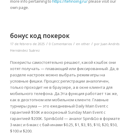
more info pertaining to
https://tehnoing.ru/
please visit our
own page.
бонус код покерок
/
/
/
17 de febrero de 2025
0 Comentarios
en
other
por
Juan Andrés
Hernández Suárez
Покеристы самостоятельно решают, какой кэшбэк они
хотят получать — плавающий или фиксированный. Да, в
разделе настроек можно выбрать режим игры на
условные фишки. Процесс регистрации аналогичен,
только проходит не в браузере, а в окне клиента для
мобильного телефона. Да.Эта функция работает так же,
как в десктопном или мобильном клиенте. Главные
турниры рума — это ежедневный Daily Main Event с
гарантией $50K и воскресный Sunday Main Event с
гарантией $200К. Spin&Gold — аналог Spin&Go в формате
3-макс и 6-макс с бай-инами $0.25, $1, $3, $5, $10, $20, $50,
$100 и $200.