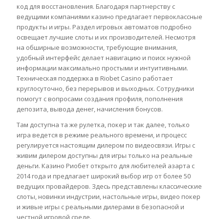
код для восстановления. Благодаря партнерству с
ведущими компаниями казино предлагает первоклассные
продукты и игры. Раздел игровых автоматов подробно
освещает лучшие слоты и их производителей. Несмотря
на обширные возможности, требующие внимания,
удобный интерфейс делает навигацию и поиск нужной
информации максимально простыми и интуитивными.
Техническая поддержка в Riobet Casino работает
круглосуточно, без перерывов и выходных. Сотрудники
помогут с вопросами создания профиля, пополнения
депозита, вывода денег, начисления бонусов.
Там доступна та же рулетка, покер и так далее, только
игра ведется в режиме реального времени, и процесс
регулируется настоящим дилером по видеосвязи. Игры с
живим дилером доступны для игры только на реальные
деньги. Казино Риобет открыто для любителей азарта с
2014 года и предлагает широкий выбор игр от более 50
ведущих провайдеров. Здесь представлены классические
слоты, новинки индустрии, настольные игры, видео покер
и живые игры с реальными дилерами в безопасной и
честной игровой среде.