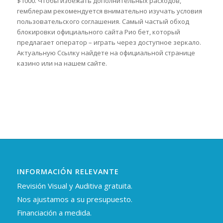
$1000. Чтобы избежать дополнительных расходов,
гемблерам рекомендуется внимательно изучать условия
пользовательского соглашения. Самый частый обход
блокировки официального сайта Рио бет, который
предлагает оператор – играть через доступное зеркало.
Актуальную Ссылку найдете на официальной странице
казино или на нашем сайте.
INFORMACIÓN RELEVANTE
Revisión Visual y Auditiva gratuita.
Nos ajustamos a su presupuesto.
Financiación a medida.