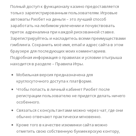
Полный доступ к функционалу казино предоставляется
только зарегистрированным пользователям. Игровые
автоматы Риобет на деньги – это лучший способ
заработать на любимом увлечении и почувствовать
приток адреналина при каждой рискованной ставке.
Зарегистрируйтесь и насладитесь всеми преимуществами
гэмблинга. Сохранить моё имя, email и адрес сайта в этом
браузере для последующих моих комментариев.
Подробная информация о правилах и условии отыгрыша
находится в разделе – Правила Игры.
Мобильная версия предназначена для
круглосуточного доступа к платформе.
Чтобы попасть в личный кабинет Риобет после
регистрации пользователю не придется делать ничего
особенного.
Связаться с консультантами можно через чат, где они
обычно отвечают практически мгновенно.
Кроме того в качестве изюминки сайта можно
отметить свою собственную букмекерскую контору,