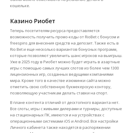
кошельке.
Казино Риобет
Теперь посетителям ресурса предоставляется
возможность получить промо-коды от RioBet с бонусом и
freespins для внесения средств на депозит. Также есть в
Rio Bet и еще несколько вариантов бонусных программ,
которые позволяют увеличить шанс игроков на выигрыш.
Уже в 2025 году в Риобет можно будет играть в азартные
игры с помощью самых лучших слотов из более чем 1300
лицензионных игр, созданных ведущими компаниями
мира. Кроме того в качестве изюминки сайта можно
отметить свою собственную букмекерскую контору,
позволяющую участникам делать ставки на спорт.
В плане контента отличий от десктопного варианта нет.
Все слоты, игры с живыми дилерами и турниры, доступные
на стационарных ПК, имеются и на устройствах с
операционными системами iOS и Android. Все настройки
Личного кабинета также находятся в распоряжении