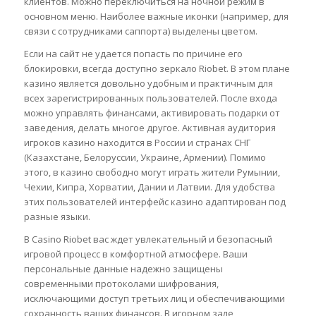
клиентов. Можно переключиться на ночной режим в
основном меню. Наиболее важные иконки (например, для
связи с сотрудниками саппорта) выделены цветом.
Если на сайт не удается попасть по причине его
блокировки, всегда доступно зеркало Riobet. В этом плане
казино является довольно удобным и практичным для
всех зарегистрированных пользователей. После входа
можно управлять финансами, активировать подарки от
заведения, делать многое другое. Активная аудитория
игроков казино находится в России и странах СНГ
(Казахстане, Белоруссии, Украине, Армении). Помимо
этого, в казино свободно могут играть жители Румынии,
Чехии, Кипра, Хорватии, Дании и Латвии. Для удобства
этих пользователей интерфейс казино адаптирован под
разные языки.
В Casino Riobet вас ждет увлекательный и безопасный
игровой процесс в комфортной атмосфере. Ваши
персональные данные надежно защищены
современными протоколами шифрования,
исключающими доступ третьих лиц и обеспечивающими
сохранность ваших финансов. В игорном зале