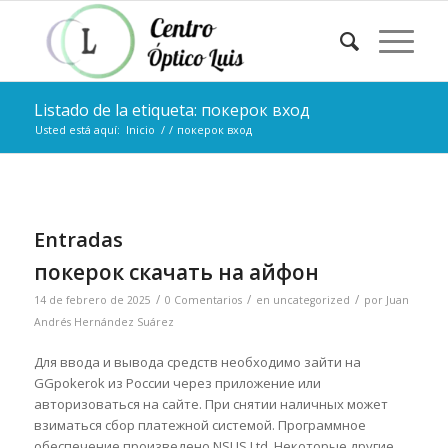
Listado de la etiqueta: покерок вход
Usted está aquí:
Inicio
/
/
покерок вход
Entradas
покерок скачать на айфон
/
/
/
14 de febrero de 2025
0 Comentarios
en
uncategorized
por
Juan
Andrés Hernández Suárez
Для ввода и вывода средств необходимо зайти на
GGpokerok из России через приложение или
авторизоваться на сайте. При снятии наличных может
взиматься сбор платежной системой. Программное
обеспечение произведено NSUS Ltd. Некоторые другие