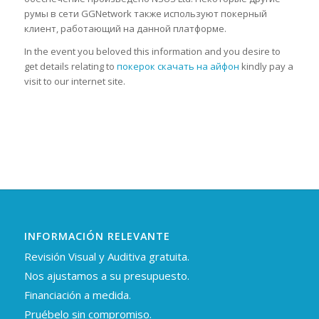
румы в сети GGNetwork также используют покерный
клиент, работающий на данной платформе.
In the event you beloved this information and you desire to
get details relating to
покерок скачать на айфон
kindly pay a
visit to our internet site.
INFORMACIÓN RELEVANTE
Revisión Visual y Auditiva gratuita.
Nos ajustamos a su presupuesto.
Financiación a medida.
Pruébelo sin compromiso.