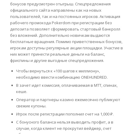
бонусов предусмотрен отыгрыш. Спецпредложения
официального сайта направлены как на новых
пользователей, так и на постоянных игроков. Активация
рабочего промокода Pokerdom при регистрации без
депозита позволяет сформировать стартовый банкролл
без вложений. Дополнительно новичкам выдаются
бесплатные вращения. Помимо приветственных бонусов,
игрокам доступны регулярные акции площадки. Участие в
них может принести реальные деньги на баланс,
фриспины и другие выгодные спецпредложения.
Чтобы вернуться к «100 шагов к миллиону»,
необходимо ввести комбинацию ONEHUNDRED.
В зачет идет комиссия, оплачиваемая в МТТ, спинах,
кеше.
Оператор и партнеры казино ежемесячно публикуют
свежие купоны.
Игрок после регистрации пополнил счет на 1,000 ₽.
С бонусного баланса нельзя выводить профит, а в
случае, когда клиент не прокрутил вейджер, счет