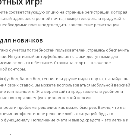
ртных игр!
берите соответствующую опцию на странице регистрации, которая
альный адрес электронной почты, номер телефона и придумайте
 необходимые поля и подтвердить завершение регистрации.
для новичков
ано с учетом потребностей пользователей, стремясь обеспечить
нии. Интуитивный интерфейс делает ставки доступными для
исимо от опыта в беттинге. Ставки на спорт — ключевое
кой конторы.
бя футбол, баскетбол, теннис или другие виды спорта, ты найдешь
ия своих ставок. Вы можете воспользоваться мобильной версией
не или планшете. Эта версия сайта представлена в удобном и
стью повторяющем функционал полной версии.
опросы и проблемы решались как можно быстрее. Важно, что мы
еспечивая эффективное решение любых ситуаций, будь то
о функционалу. Пополнение счёта и вывод средств – это лёгкие и