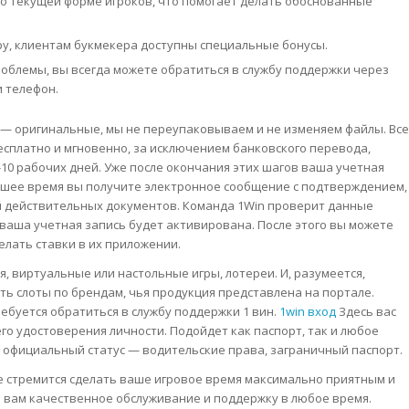
о текущей форме игроков, что помогает делать обоснованные
ру, клиентам букмекера доступны специальные бонусы.
проблемы, вы всегда можете обратиться в службу поддержки через
и телефон.
 — оригинальные, мы не переупаковываем и не изменяем файлы. Все
сплатно и мгновенно, за исключением банковского перевода,
10 рабочих дней. Уже после окончания этих шагов ваша учетная
йшее время вы получите электронное сообщение с подтверждением,
ий действительных документов. Команда 1Win проверит данные
ваша учетная запись будет активирована. После этого вы можете
елать ставки в их приложении.
 виртуальные или настольные игры, лотереи. И, разумеется,
ь слоты по брендам, чья продукция представлена на портале.
буется обратиться в службу поддержки 1 вин.
1win вход
Здесь вас
о удостоверения личности. Подойдет как паспорт, так и любое
 официальный статус — водительские права, заграничный паспорт.
е стремится сделать ваше игровое время максимально приятным и
 вам качественное обслуживание и поддержку в любое время.