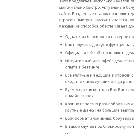
1Win предлагает несколько каналов с
максимально быстро. Актуальные бон
сайте. Раздел Live-ставок позволяет 
игроков. Выигрыш рассчитывается как
Каждый из способов обеспечивает до
Однако, из блокировки на территор
Как получить доступ к функционалу
Официальный сайт позволяет сдела
Интуитивный интерфейс делает ста
опыта в беттинге.
Все элитные и ведущие в отрасли
входит в число лучших, когда речь
Букмекерская контора Ван Вин явл
онлайн-ставок.
Казино известно разнообразными 
крупные шансы на большие выигр
Если формат анонимных браузеров 
В таком случае под блокировку поп