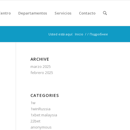
Centro
Departamentos
Servicios
Contacto
Usted está aquí:
Inicio
/
/
Подробнее
ARCHIVE
marzo 2025
febrero 2025
CATEGORIES
1w
1winRussia
1xbet malaysia
22bet
anonymous