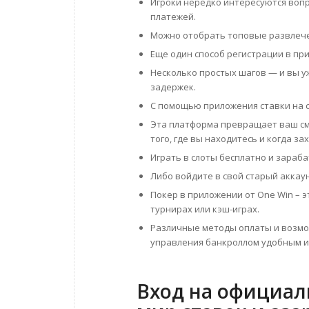
Игроки нередко интересуются воп
платежей.
Можно отобрать топовые развлече
Еще один способ регистрации в при
Несколько простых шагов — и вы у
задержек.
С помощью приложения ставки на с
Эта платформа превращает ваш сма
того, где вы находитесь и когда за
Играть в слоты бесплатно и зараб
Либо войдите в свой старый аккау
Покер в приложении от One Win – 
турнирах или кэш-играх.
Различные методы оплаты и возмо
управления банкроллом удобным и
Вход на официал