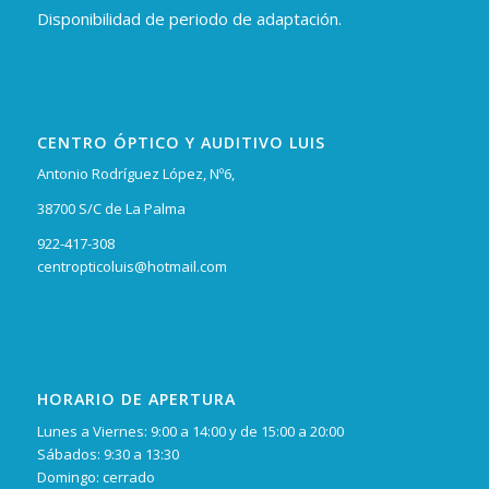
Disponibilidad de periodo de adaptación.
CENTRO ÓPTICO Y AUDITIVO LUIS
Antonio Rodríguez López, Nº6,
38700 S/C de La Palma
922-417-308
centropticoluis@hotmail.com
HORARIO DE APERTURA
Lunes a Viernes: 9:00 a 14:00 y de 15:00 a 20:00
Sábados: 9:30 a 13:30
Domingo: cerrado