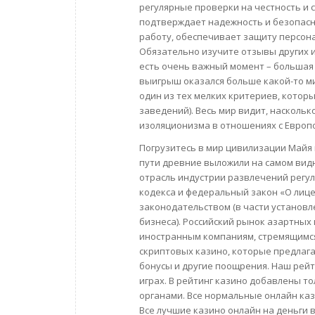
регулярные проверки на честность и 
подтверждает надежность и безопасн
работу, обеспечивает защиту персон
Обязательно изучите отзывы других 
есть очень важный момент – большая 
выигрыш оказался больше какой-то м
один из тех мелких критериев, котор
заведений). Весь мир видит, наскольк
изоляционизма в отношениях с Европо
Погрузитесь в мир цивилизации Майя 
пути древние выложили на самом видно
отрасль индустрии развлечений регу
кодекса и федеральный закон «О лиц
законодательством (в части установ
бизнеса). Российский рынок азартных 
иностранным компаниям, стремящимся 
скриптовых казино, которые предлаг
бонусы и другие поощрения. Наш рейт
играх. В рейтинг казино добавлены т
органами. Все нормальные онлайн каз
Все лучшие казино онлайн на деньги 