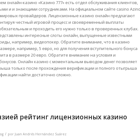
шем онлайн-казино «Казино 777» есть отдел обслуживания клиентов,
и и и знающими сотрудниками. На официальном сайте casino Azin
 мировых провайдеров. Лицензионные казино онлайн предлагают
рантируя честный игровой процесс и своевременный выплаты
обязательным и проходить его нужно только в проверенных клубах.
редставлены интересные слоты онлайн, выпущенные известными
риды, например, видеопокер. Обратите внимание, что в казино
змере, например, 5 евро, но для получения вступительного бонуса
та в размере 20 евро. Обратите внимание на условия и
 бонусов. Онлайн казино с моментальным выводом денег позволяет
грыша только после прохождения верификации и полного отыгрыша
ификации найти достаточно сложно.
нзией рейтинг лицензионных казино
/
og
por
Juan Andrés Hernández Suárez