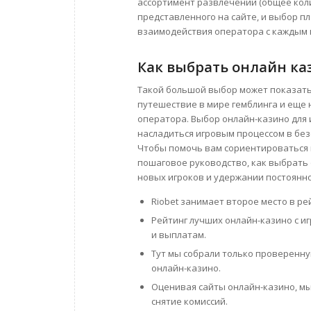
ассортимент развлечений (общее коли
представленного на сайте, и выбор п
взаимодействия оператора с каждым 
Как выбрать онлайн ка
Такой большой выбор может показать
путешествие в мире гемблинга и еще 
оператора. Выбор онлайн-казино для 
насладиться игровым процессом в бе
Чтобы помочь вам сориентироваться 
пошаговое руководство, как выбрать 
новых игроков и удержании постоянно
Riobet занимает второе место в ре
Рейтинг лучших онлайн-казино с и
и выплатам.
Тут мы собрали только проверенн
онлайн-казино.
Оценивая сайты онлайн-казино, м
снятие комиссий.