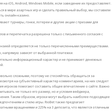
на iOS, Android, Windows Mobile, если заведение их предоставляет.
я в мире азартных игр и сделать правильный выбор, мы составили
ть онлайн-казино.
вают турниры, гонки, лотереи и другие акции с призами для
ов и перепечатка разрешена только с письменного согласия с
ензией определяется не только перечисленными преимуществами.
ы, напрямую зависят от выбранной платежки.
ючительно информационный характер и не принимает денежных
й.
вольно сложными, поэтому не стесняйтесь обращаться за
есмотря на субъективный характер комментариев, на них следует
ия игроков помогают составить общее впечатление о сайте. Важно
итывать не только его размер, но и условия вейджера,
чения. Таким образом, игроки могут выбрать наиболее подходящее
дпочтениям и стилю игры. RioBet также предлагает
латными вращениями и 225% на 3 депозита, что является отличным