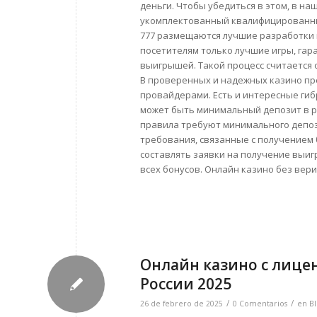
деньги. Чтобы убедиться в этом, в на
укомплектованный квалифицированным
777 размещаются лучшие разработки
посетителям только лучшие игры, га
выигрышей. Такой процесс считается 
В проверенных и надежных казино п
провайдерами. Есть и интересные гиб
может быть минимальный депозит в ра
правила требуют минимального депози
требования, связанные с получением
составлять заявки на получение выи
всех бонусов. Онлайн казино без вер
Онлайн казино с лице
России 2025
/
/
26 de febrero de 2025
0 Comentarios
en
Bl