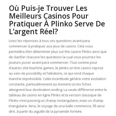
Où Puis-je Trouver Les
Meilleurs Casinos Pour
Pratiquer À Plinko Serve De
L’argent Réel?
Lisez les réponses à tous ces questions avant para
commencer à pratiquer aux jeux de casino. Cela vous
permettra d’en déterminer plus sur the casino Plinko ainsi que
de clarifier chacune les questions la cual vous pourriez les
joueurs poser avant para commencer. Tout comme pour
d’autres slot machine games, le plinko on line casino repose
au sein de possibility et l’aléatoire, ce qui rend chaque
manche imprévisible. Cette incertitude génère votre excitation
constante, particulièrement au moment où les fiches
atteignent leur destination ending. La seule différence entre le
tableau de casino en ligne Plinko et la version classique de
Plinko n’est passing un champ rectangulaire, mais un champ
triangulaire. Ainsi, le voyage de una balle commence, fill ainsi
dire, à partir du aiguille de la pyramide formée.