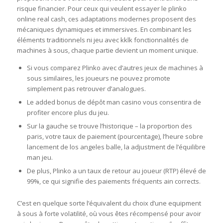
risque financier. Pour ceux qui veulent essayer le plinko
online real cash, ces adaptations modernes proposent des
mécaniques dynamiques et immersives. En combinant les
éléments traditionnels ni jeu avec kklk fonctionnalités de
machines à sous, chaque partie devient un moment unique.
Si vous comparez Plinko avec d’autres jeux de machines à
sous similaires, les joueurs ne pouvez promote
simplement pas retrouver d’analogues.
Le added bonus de dépôt man casino vous consentira de
profiter encore plus du jeu.
Sur la gauche se trouve l’historique – la proportion des
paris, votre taux de paiement (pourcentage), l’heure sobre
lancement de los angeles balle, la adjustment de l’équilibre
man jeu.
De plus, Plinko a un taux de retour au joueur (RTP) élevé de
99%, ce qui signifie des paiements fréquents ain corrects.
C’est en quelque sorte l’équivalent du choix d’une equipment
à sous à forte volatilité, où vous êtes récompensé pour avoir