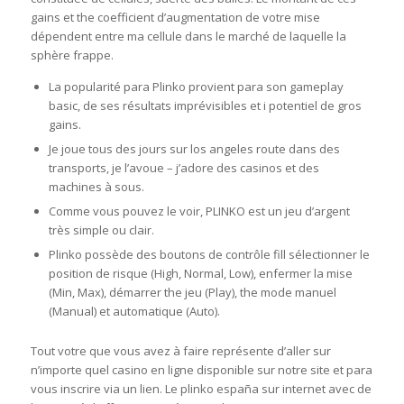
gains et the coefficient d’augmentation de votre mise
dépendent entre ma cellule dans le marché de laquelle la
sphère frappe.
La popularité para Plinko provient para son gameplay
basic, de ses résultats imprévisibles et i potentiel de gros
gains.
Je joue tous des jours sur los angeles route dans des
transports, je l’avoue – j’adore des casinos et des
machines à sous.
Comme vous pouvez le voir, PLINKO est un jeu d’argent
très simple ou clair.
Plinko possède des boutons de contrôle fill sélectionner le
position de risque (High, Normal, Low), enfermer la mise
(Min, Max), démarrer the jeu (Play), the mode manuel
(Manual) et automatique (Auto).
Tout votre que vous avez à faire représente d’aller sur
n’importe quel casino en ligne disponible sur notre site et para
vous inscrire via un lien. Le plinko españa sur internet avec de