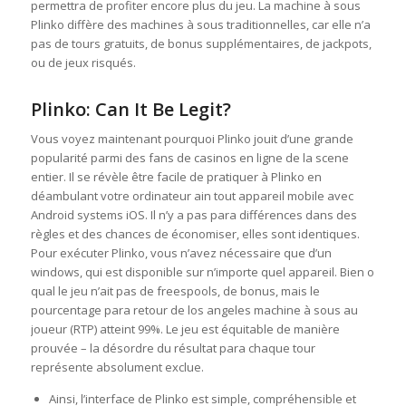
permettra de profiter encore plus du jeu. La machine à sous
Plinko diffère des machines à sous traditionnelles, car elle n’a
pas de tours gratuits, de bonus supplémentaires, de jackpots,
ou de jeux risqués.
Plinko: Can It Be Legit?
Vous voyez maintenant pourquoi Plinko jouit d’une grande
popularité parmi des fans de casinos en ligne de la scene
entier. Il se révèle être facile de pratiquer à Plinko en
déambulant votre ordinateur ain tout appareil mobile avec
Android systems iOS. Il n’y a pas para différences dans des
règles et des chances de économiser, elles sont identiques.
Pour exécuter Plinko, vous n’avez nécessaire que d’un
windows, qui est disponible sur n’importe quel appareil. Bien o
qual le jeu n’ait pas de freespools, de bonus, mais le
pourcentage para retour de los angeles machine à sous au
joueur (RTP) atteint 99%. Le jeu est équitable de manière
prouvée – la désordre du résultat para chaque tour
représente absolument exclue.
Ainsi, l’interface de Plinko est simple, compréhensible et