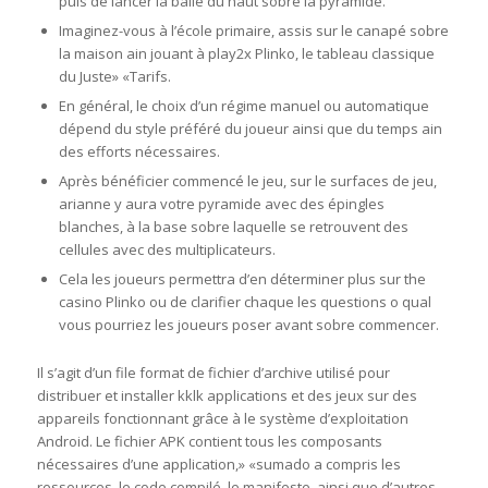
puis de lancer la balle du haut sobre la pyramide.
Imaginez-vous à l’école primaire, assis sur le canapé sobre
la maison ain jouant à play2x Plinko, le tableau classique
du Juste» «Tarifs.
En général, le choix d’un régime manuel ou automatique
dépend du style préféré du joueur ainsi que du temps ain
des efforts nécessaires.
Après bénéficier commencé le jeu, sur le surfaces de jeu,
arianne y aura votre pyramide avec des épingles
blanches, à la base sobre laquelle se retrouvent des
cellules avec des multiplicateurs.
Cela les joueurs permettra d’en déterminer plus sur the
casino Plinko ou de clarifier chaque les questions o qual
vous pourriez les joueurs poser avant sobre commencer.
Il s’agit d’un file format de fichier d’archive utilisé pour
distribuer et installer kklk applications et des jeux sur des
appareils fonctionnant grâce à le système d’exploitation
Android. Le fichier APK contient tous les composants
nécessaires d’une application,» «sumado a compris les
ressources, le code compilé, le manifeste, ainsi que d’autres