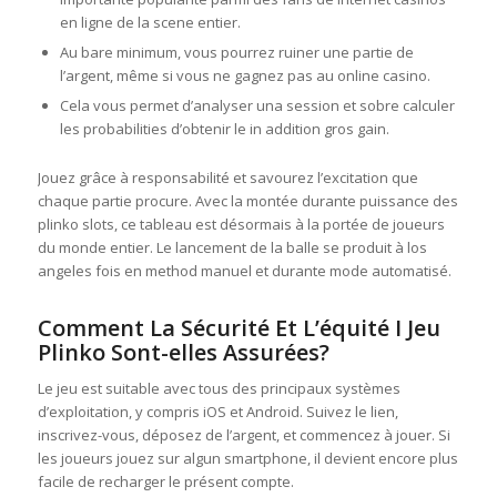
en ligne de la scene entier.
Au bare minimum, vous pourrez ruiner une partie de
l’argent, même si vous ne gagnez pas au online casino.
Cela vous permet d’analyser una session et sobre calculer
les probabilities d’obtenir le in addition gros gain.
Jouez grâce à responsabilité et savourez l’excitation que
chaque partie procure. Avec la montée durante puissance des
plinko slots, ce tableau est désormais à la portée de joueurs
du monde entier. Le lancement de la balle se produit à los
angeles fois en method manuel et durante mode automatisé.
Comment La Sécurité Et L’équité I Jeu
Plinko Sont-elles Assurées?
Le jeu est suitable avec tous des principaux systèmes
d’exploitation, y compris iOS et Android. Suivez le lien,
inscrivez-vous, déposez de l’argent, et commencez à jouer. Si
les joueurs jouez sur algun smartphone, il devient encore plus
facile de recharger le présent compte.