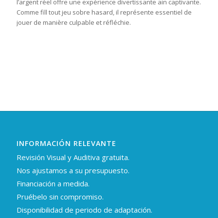
l’argent réel offre une expérience divertissante ain captivante.
Comme fill tout jeu sobre hasard, il représente essentiel de
jouer de manière culpable et réfléchie.
INFORMACIÓN RELEVANTE
Revisión Visual y Auditiva gratuita.
Nos ajustamos a su presupuesto.
Financiación a medida.
Pruébelo sin compromiso.
Disponibilidad de periodo de adaptación.