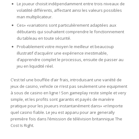
Le joueur choisit indépendamment entre trois niveaux de
volatilité différents, affectant ainsi les valeurs possibles
man multiplicateur.
Ces» «variations sont particulièrement adaptées aux
débutants qui souhaitent comprendre le fonctionnement
du tableau en toute sécurité.
Probablement votre moyen le meilleur et beaucoup
illustratif d’acquérir une expérience inestimable,
d’apprendre complet le processus, ensuite de passer au
jeu en liquidité réel.
C’est tel une bouffée d’air frais, introduisant une variété de
jeux de casino, vehicle ce n’est pas seulement une equipment
à sous de casino en ligne ! Son gameplay reste simple et very
simple, et les profits sont garantis et payés de manière
pratique pour les joueurs instantanément dans» «n’importe
quel casino fiable. Le jeu est apparu pour are generally
première fois dans l’émission de télévision britannique The
Cost Is Right.