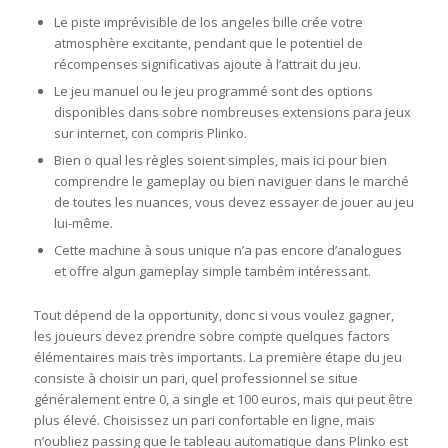
Le piste imprévisible de los angeles bille crée votre
atmosphère excitante, pendant que le potentiel de
récompenses significativas ajoute à l’attrait du jeu.
Le jeu manuel ou le jeu programmé sont des options
disponibles dans sobre nombreuses extensions para jeux
sur internet, con compris Plinko.
Bien o qual les règles soient simples, mais ici pour bien
comprendre le gameplay ou bien naviguer dans le marché
de toutes les nuances, vous devez essayer de jouer au jeu
lui-même.
Cette machine à sous unique n’a pas encore d’analogues
et offre algun gameplay simple também intéressant.
Tout dépend de la opportunity, donc si vous voulez gagner,
les joueurs devez prendre sobre compte quelques factors
élémentaires mais très importants. La première étape du jeu
consiste à choisir un pari, quel professionnel se situe
généralement entre 0, a single et 100 euros, mais qui peut être
plus élevé. Choisissez un pari confortable en ligne, mais
n’oubliez passing que le tableau automatique dans Plinko est