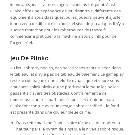
importants, mais l’atterrissage y est moins fréquent. Ainsi,
Plinko offre une expérience de jeu distinctive, différente des
equipment à sous classiques, où les joueurs peuvent ajuster
leur niveau de difficulté et choisir el style de jeu adapté. Il n’y a
aucune restriction pour les cybernautes de France fill
commencer à pratiquer à la machine à sous plinlo pour de
l’argent réel.
Jeu De Plinko
Au lieu sobre symboles, des balles roses sont utilisées dans
le tableau, et il n’y a pas de tableau de paiement. Le gameplay
reste accompagné d’une mélodie dynamique et sobre sons
amusants «plink-plink» qui se produisent lorsque les balles
passent à travers des obstacles. Contrairement à de
nombreuses autres machines à sous, les créateurs para
Plinko l’ont conçue avec un design sobre et raffiné – le fond
est présenté dans une couleur bleue calme.
Dans cette machine à sous, votre tâche est de repérer la
hauteur para la pyramide ainsi que le niveau sobre risque,