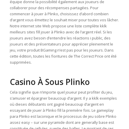
équipe donne la possibilité également aux joueurs de
collaborer pour des récompenses partagées. Pour
commencer à jouer à Plinko, choisissez d’abord combien
d’argent vous émettez le souhait miser pour toutes vos lâcher.
Notre internet site Web propose une liste complète kklk
meilleurs sites fill jouer à Plinko avec de l’argent réel. Si les
joueurs avez besoin d’entendre les réactions i public, des
joueurs et des présentateurs pour apprécier pleinement le
jeu, votre produit BGaming n’est pas pour les joueurs. Dans
cette édition, toutes les fioritures de The Correct Price ont été
supprimées.
Casino À Sous Plinko
Cela signifie que n’importe quel joueur peut profiter du jeu,
s’amuser et épargner beaucoup d’argent. Il y a kklk exemples
où dieses débutants ont gagné beaucoup d’argent en
essayant de jouer à Plinko fill la première fois. Le gameplay
para Plinko est laconique et le processus de jeu sobre Plinko
assez easy – sur une pyramide dont are generally base est
constituée de cellules, suerte des balles. Le montant de ces