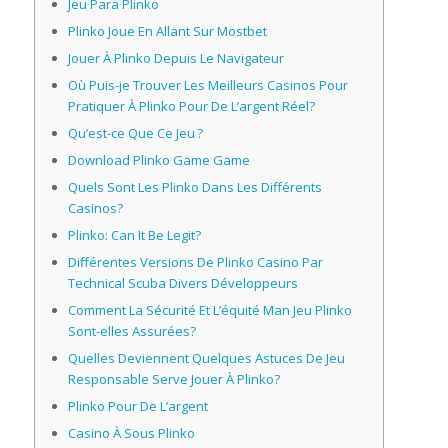
Jeu Para Plinko
Plinko Joue En Allant Sur Mostbet
Jouer À Plinko Depuis Le Navigateur
Où Puis-je Trouver Les Meilleurs Casinos Pour
Pratiquer À Plinko Pour De L’argent Réel?
Qu’est-ce Que Ce Jeu ?
Download Plinko Game Game
Quels Sont Les Plinko Dans Les Différents
Casinos?
Plinko: Can It Be Legit?
Différentes Versions De Plinko Casino Par
Technical Scuba Divers Développeurs
Comment La Sécurité Et L’équité Man Jeu Plinko
Sont-elles Assurées?
Quelles Deviennent Quelques Astuces De Jeu
Responsable Serve Jouer À Plinko?
Plinko Pour De L’argent
Casino À Sous Plinko