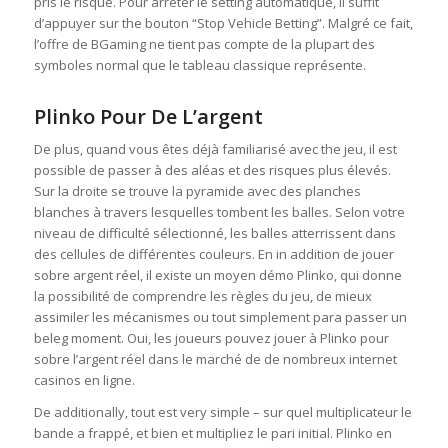
pris le risque. Pour arrêter le setting automatique, il suffit
d’appuyer sur the bouton “Stop Vehicle Betting”. Malgré ce fait,
l’offre de BGaming ne tient pas compte de la plupart des
symboles normal que le tableau classique représente.
Plinko Pour De L’argent
De plus, quand vous êtes déjà familiarisé avec the jeu, il est
possible de passer à des aléas et des risques plus élevés.
Sur la droite se trouve la pyramide avec des planches
blanches à travers lesquelles tombent les balles. Selon votre
niveau de difficulté sélectionné, les balles atterrissent dans
des cellules de différentes couleurs. En in addition de jouer
sobre argent réel, il existe un moyen démo Plinko, qui donne
la possibilité de comprendre les règles du jeu, de mieux
assimiler les mécanismes ou tout simplement para passer un
beleg moment. Oui, les joueurs pouvez jouer à Plinko pour
sobre l’argent réel dans le marché de de nombreux internet
casinos en ligne.
De additionally, tout est very simple – sur quel multiplicateur le
bande a frappé, et bien et multipliez le pari initial. Plinko en