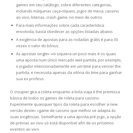
games em seu catálogo, sobre diferentes categorias,
incluindo máquinas caça-níqueis, jogos de mesa, cassino
ao vivo, loterias, crash game, no meio de outros.
Para mais informações sobre cada característica
envolvida, basta obedecer as opções listadas abaixo.
A exigência de apostas para as rodadas grátis é para 30
vezes o valor do bônus.
As apostas single» «ni siquiera un poco mais é os quais
uma aposta num único mercado weil partida, por exemplo,
o jogador intencionadamente em um time para vencer the
partida, e necessita apenas da vitória do time para ganhar
sua ex profeso.
O croupier gira a roleta enquanto a bola viaja é the premissa
básica de todos os games de roleta para cassino.
Experimente quaisquer tipos da roleta para escolher a new
versão deste» «game de cassino que melhor se adapta às
suas exigências. Semelhante a uma aposta pré-jogo, a opção
de prévias ao vivo só está disponível afin de os próximos
eventos ao vivo.