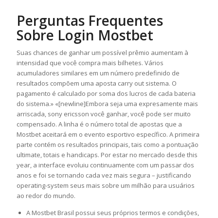
Perguntas Frequentes
Sobre Login Mostbet
Suas chances de ganhar um possível prêmio aumentam à
intensidad que você compra mais bilhetes. Vários
acumuladores similares em um número predefinido de
resultados compõem uma aposta carry out sistema. O
pagamento é calculado por soma dos lucros de cada bateria
do sistema.» «[newline]Embora seja uma expresamente mais
arriscada, sony ericsson você ganhar, você pode ser muito
compensado. A linha é o número total de apostas que a
Mostbet aceitará em o evento esportivo específico. A primeira
parte contém os resultados principais, tais como a pontuação
ultimate, totais e handicaps. Por estar no mercado desde this
year, a interface evoluiu continuamente com um passar dos
anos e foi se tornando cada vez mais segura – justificando
operating-system seus mais sobre um milhão para usuários
ao redor do mundo.
A Mostbet Brasil possui seus próprios termos e condições,