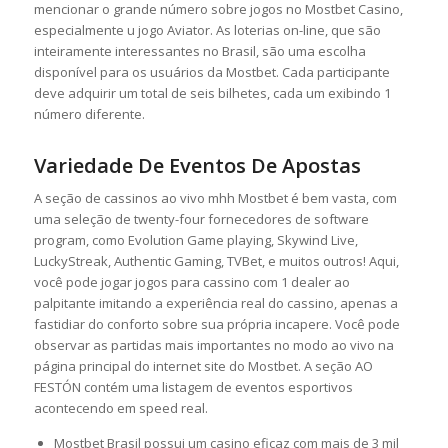
mencionar o grande número sobre jogos no Mostbet Casino,
especialmente u jogo Aviator. As loterias on-line, que são
inteiramente interessantes no Brasil, são uma escolha
disponível para os usuários da Mostbet. Cada participante
deve adquirir um total de seis bilhetes, cada um exibindo 1
número diferente.
Variedade De Eventos De Apostas
A seção de cassinos ao vivo mhh Mostbet é bem vasta, com
uma seleção de twenty-four fornecedores de software
program, como Evolution Game playing, Skywind Live,
LuckyStreak, Authentic Gaming, TVBet, e muitos outros! Aqui,
você pode jogar jogos para cassino com 1 dealer ao
palpitante imitando a experiência real do cassino, apenas a
fastidiar do conforto sobre sua própria incapere. Você pode
observar as partidas mais importantes no modo ao vivo na
página principal do internet site do Mostbet. A seção AO
FESTÓN contém uma listagem de eventos esportivos
acontecendo em speed real.
Mostbet Brasil possui um casino eficaz com mais de 3 mil