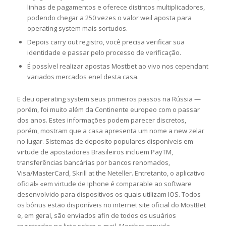
linhas de pagamentos e oferece distintos multiplicadores,
podendo chegar a 250 vezes o valor weil aposta para
operating system mais sortudos.
Depois carry out registro, você precisa verificar sua
identidade e passar pelo processo de verificação.
É possível realizar apostas Mostbet ao vivo nos cependant
variados mercados enel desta casa.
E deu operating system seus primeiros passos na Rússia —
porém, foi muito além da Continente europeo com o passar
dos anos. Estes informações podem parecer discretos,
porém, mostram que a casa apresenta um nome a new zelar
no lugar. Sistemas de deposito populares disponíveis em
virtude de apostadores Brasileiros incluem PayTM,
transferências bancárias por bancos renomados,
Visa/MasterCard, Skrill at the Neteller. Entretanto, o aplicativo
oficial» «em virtude de Iphone é comparable ao software
desenvolvido para dispositivos os quais utilizam IOS. Todos
os bônus estão disponíveis no internet site oficial do MostBet
e, em geral, são enviados afin de todos os usuários
registrados na lista sobre e-mail. Mostbet convida