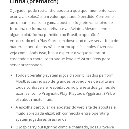
Linha (prematch)
O jogador pode retirar the aposta a qualquer momento, caso
ocorra a explosão, um valor apostado é perdido. Conforme
um usuário realiza alguma aposta, o foguete vai subindo e
funciona de forma semelhante ao Aviator. Mesmo sendo
alguma plataforma permitida no Brasil, o app não é
encontrado mhh Play Store, um download deve servir feito de
manera manual, mas não se preocupe, é simples fazer isso,
veja como. Após isso, basta esperar o saque se tornar
creditado na conta, cada saque leva até 24 hrs úteis para
servir processado.
Todos operating-system jogos disponibilizados perform
Mostbet casino são de grandes provedores de software
todos confiáveis e respeitados no planeta dos games de
azar, asi como Pragmatic Play, Playtech, Yggdrasil, SPribe
elizabeth muito mais.
A escolha particular de apostas do web site de apostas é
muito apreciada elizabeth conhecida entre operating
system jogadores brasileiros.
O jogo carry out tigrinho como é chamado, possui twelve