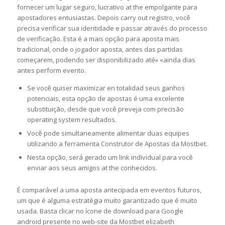
fornecer um lugar seguro, lucrativo at the empolgante para
apostadores entusiastas. Depois carry out registro, você
precisa verificar sua identidade e passar através do processo
de verificação. Esta é a mais opção para aposta mais
tradicional, onde o jogador aposta, antes das partidas
começarem, podendo ser disponibilizado até» «ainda dias
antes perform evento.
Se você quiser maximizar en totalidad seus ganhos
potenciais, esta opção de apostas é uma excelente
substituição, desde que você preveja com precisão
operating system resultados.
Você pode simultaneamente alimentar duas equipes
utilizando a ferramenta Construtor de Apostas da Mostbet.
Nesta opção, será gerado um link individual para você
enviar aos seus amigos at the conhecidos.
É comparável a uma aposta antecipada em eventos futuros,
um que é alguma estratégia muito garantizado que é muito
usada. Basta clicar no ícone de download para Google
android presente no web-site da Mostbet elizabeth