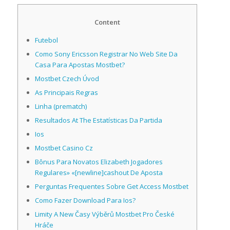
Content
Futebol
Como Sony Ericsson Registrar No Web Site Da
Casa Para Apostas Mostbet?
Mostbet Czech Úvod
As Principais Regras
Linha (prematch)
Resultados At The Estatísticas Da Partida
Ios
Mostbet Casino Cz
Bônus Para Novatos Elizabeth Jogadores
Regulares» «[newline]cashout De Aposta
Perguntas Frequentes Sobre Get Access Mostbet
Como Fazer Download Para Ios?
Limity A New Časy Výběrů Mostbet Pro České
Hráče