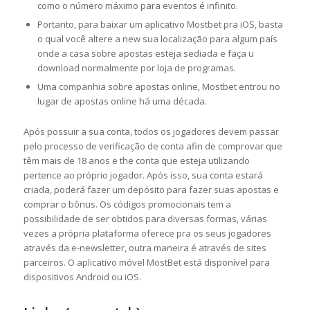
como o número máximo para eventos é infinito.
Portanto, para baixar um aplicativo Mostbet pra iOS, basta
o qual você altere a new sua localização para algum país
onde a casa sobre apostas esteja sediada e faça u
download normalmente por loja de programas.
Uma companhia sobre apostas online, Mostbet entrou no
lugar de apostas online há uma década.
Após possuir a sua conta, todos os jogadores devem passar
pelo processo de verificação de conta afin de comprovar que
têm mais de 18 anos e the conta que esteja utilizando
pertence ao próprio jogador. Após isso, sua conta estará
criada, poderá fazer um depósito para fazer suas apostas e
comprar o bônus. Os códigos promocionais tem a
possibilidade de ser obtidos para diversas formas, várias
vezes a própria plataforma oferece pra os seus jogadores
através da e-newsletter, outra maneira é através de sites
parceiros. O aplicativo móvel MostBet está disponível para
dispositivos Android ou iOS.