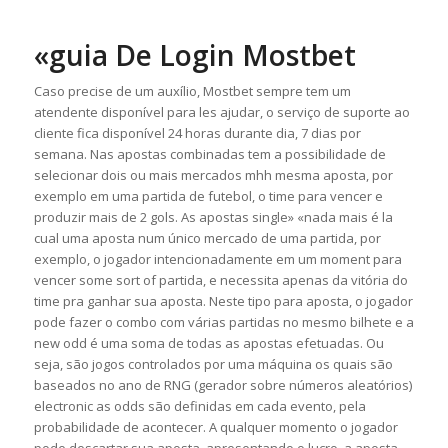
«guia De Login Mostbet
Caso precise de um auxílio, Mostbet sempre tem um
atendente disponível para les ajudar, o serviço de suporte ao
cliente fica disponível 24 horas durante dia, 7 dias por
semana. Nas apostas combinadas tem a possibilidade de
selecionar dois ou mais mercados mhh mesma aposta, por
exemplo em uma partida de futebol, o time para vencer e
produzir mais de 2 gols. As apostas single» «nada mais é la
cual uma aposta num único mercado de uma partida, por
exemplo, o jogador intencionadamente em um moment para
vencer some sort of partida, e necessita apenas da vitória do
time pra ganhar sua aposta. Neste tipo para aposta, o jogador
pode fazer o combo com várias partidas no mesmo bilhete e a
new odd é uma soma de todas as apostas efetuadas. Ou
seja, são jogos controlados por uma máquina os quais são
baseados no ano de RNG (gerador sobre números aleatórios)
electronic as odds são definidas em cada evento, pela
probabilidade de acontecer. A qualquer momento o jogador