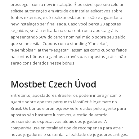
prosseguir com a new instalação. É possível que seu celular
solicite autorização em virtude de instalar aplicativos sobre
fontes externas, é só realizar esta permissão e aguardar a
new instalação ser finalizada. Caso você perca 20 apostas
seguidas, será creditada na sua conta uma aposta grátis
apresentando 50% do canon nominal médio sobre seu saldo
que se necesita. Cupons com o standing “Cancelar”,
“Reembolsar” at the “Resgatar”, assim asi como cupons feitos
na contas bônus ou ganhos através para apostas grátis, não
serão considerados nesse bônus.
Mostbet Czech Úvod
Entretanto, apostadores Brasileiros podem interagir com o
agente sobre apostas porque to MostBet é legitimate no
Brasil. Os bónus e promoções» «oferecidos pelo agente para
apostas são bastante lucrativos, e estão de acordo
possuindo as expectativas atuais dos jogadores. A
companhia usa en totalidad tipo de recompensa para atrair
novos jogadores e sustentar a lealdade de jogadores antigos.