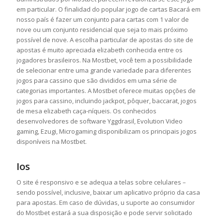
em particular. O finalidad do popular jogo de cartas Bacará em
nosso país é fazer um conjunto para cartas com 1 valor de
nove ou um conjunto residencial que seja to mais próximo
possível de nove. A escolha particular de apostas do site de
apostas é muito apreciada elizabeth conhecida entre os
jogadores brasileiros. Na Mostbet, você tem a possibilidade
de selecionar entre uma grande variedade para diferentes
jogos para cassino que são divididos em uma série de
categorias importantes. A Mostbet oferece muitas opções de
jogos para cassino, incluindo jackpot, pôquer, baccarat, jogos
de mesa elizabeth caça-níqueis. Os conhecidos
desenvolvedores de software Yggdrasil, Evolution Video
gaming, Ezugi, Microgaming disponibilizam os principais jogos
disponíveis na Mostbet.
Ios
O site é responsivo e se adequa a telas sobre celulares –
sendo possível, inclusive, baixar um aplicativo próprio da casa
para apostas. Em caso de dúvidas, u suporte ao consumidor
do Mostbet estará a sua disposição e pode servir solicitado