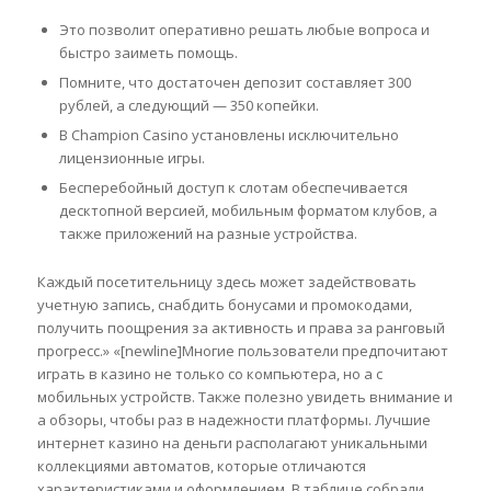
Это позволит оперативно решать любые вопроса и
быстро заиметь помощь.
Помните, что достаточен депозит составляет 300
рублей, а следующий — 350 копейки.
В Champion Casino установлены исключительно
лицензионные игры.
Бесперебойный доступ к слотам обеспечивается
десктопной версией, мобильным форматом клубов, а
также приложений на разные устройства.
Каждый посетительницу здесь может задействовать
учетную запись, снабдить бонусами и промокодами,
получить поощрения за активность и права за ранговый
прогресс.» «[newline]Многие пользователи предпочитают
играть в казино не только со компьютера, но а с
мобильных устройств. Также полезно увидеть внимание и
а обзоры, чтобы раз в надежности платформы. Лучшие
интернет казино на деньги располагают уникальными
коллекциями автоматов, которые отличаются
характеристиками и оформлением. В таблице собрали