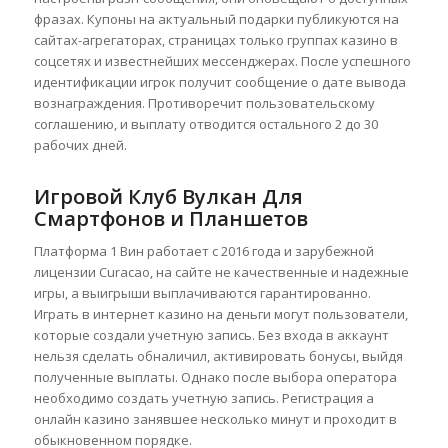
фразах. Купоны на актуальный подарки публикуются на
сайтах-агрегаторах, страницах только группах казино в
соцсетях и известнейших мессенджерах. После успешного
идентификации игрок получит сообщение о дате вывода
вознаграждения. Противоречит пользовательскому
соглашению, и выплату отводится остального 2 до 30
рабочих дней.
Игровой Клуб Вулкан Для
Смартфонов и Планшетов
Платформа 1 Вин работает с 2016 года и зарубежной
лицензии Curacao, на сайте не качественные и надежные
игры, а выигрыши выплачиваются гарантированно.
Играть в интернет казино на деньги могут пользователи,
которые создали учетную запись. Без входа в аккаунт
нельзя сделать обналичил, активировать бонусы, выйдя
полученные выплаты. Однако после выбора оператора
необходимо создать учетную запись. Регистрация а
онлайн казино занявшее несколько минут и проходит в
обыкновенном порядке.