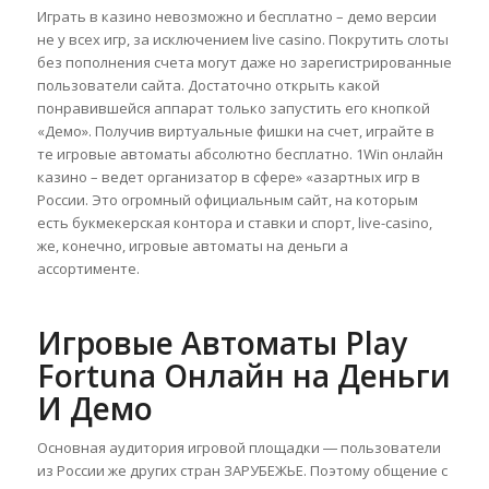
Играть в казино невозможно и бесплатно – демо версии
не у всех игр, за исключением live casino. Покрутить слоты
без пополнения счета могут даже но зарегистрированные
пользователи сайта. Достаточно открыть какой
понравившейся аппарат только запустить его кнопкой
«Демо». Получив виртуальные фишки на счет, играйте в
те игровые автоматы абсолютно бесплатно. 1Win онлайн
казино – ведет организатор в сфере» «азартных игр в
России. Это огромный официальным сайт, на которым
есть букмекерская контора и ставки и спорт, live-casino,
же, конечно, игровые автоматы на деньги а
ассортименте.
Игровые Автоматы Play
Fortuna Онлайн на Деньги
И Демо
Основная аудитория игровой площадки ― пользователи
из России же других стран ЗАРУБЕЖЬЕ. Поэтому общение с