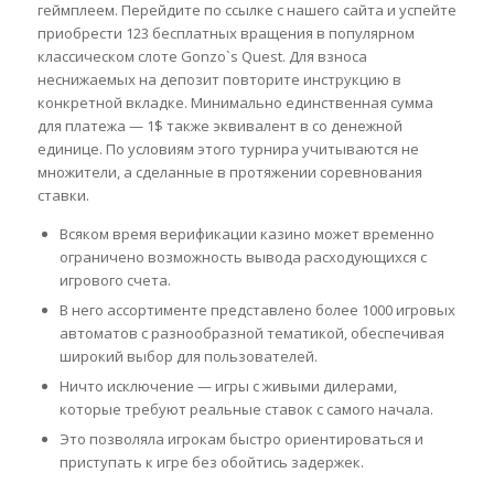
геймплеем. Перейдите по ссылке с нашего сайта и успейте
приобрести 123 бесплатных вращения в популярном
классическом слоте Gonzo`s Quest. Для взноса
неснижаемых на депозит повторите инструкцию в
конкретной вкладке. Минимально единственная сумма
для платежа — 1$ также эквивалент в со денежной
единице. По условиям этого турнира учитываются не
множители, а сделанные в протяжении соревнования
ставки.
Всяком время верификации казино может временно
ограничено возможность вывода расходующихся с
игрового счета.
В него ассортименте представлено более 1000 игровых
автоматов с разнообразной тематикой, обеспечивая
широкий выбор для пользователей.
Ничто исключение — игры с живыми дилерами,
которые требуют реальные ставок с самого начала.
Это позволяла игрокам быстро ориентироваться и
приступать к игре без обойтись задержек.