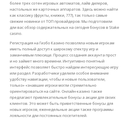
более трех сотен игровых автоматов, лайв дилеров,
настольных же карточных аппаратов. Здесь можно найти
как классику (фрукты, книжки, 777), так только самые
свежие новинки от ТОП провайдеров. Мы подготовили
дли вас обзор содержательных на сегодня бонусов в Stake
casino.
Регистрация на Гизбо Казино позволяла новым игрокам
иметь полный доступ к широкому спектру игр и
заманчивым плюсище. Процесс создания аккаунта прост
и но займет много времени. Интуитивно понятный
интерфейс позволяет быстро найдем интересующую игру
или раздел. Разработчики уделили особое внимание
удобству навигации, чтобы и новые пользователи,
только» «знавшие игроки могли стремительно
ориентироваться на сайте. Онлайн-казино также
предлагают привлекательные бонусы а акции для своих
клиентов. Это может быть приветственные бонусы для
новых игроков, еженедельные акции также программы
лояльности дли постоянных посетителей.