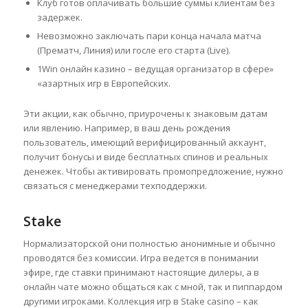
Клуб готов оплачивать большие суммы клиентам без
задержек.
Невозможно заключать пари конца начала матча
(Прематч, Линия) или госле его старта (Live).
1Win онлайн казино – ведущая организатор в сфере»
«азартных игр в Европейских.
Эти акции, как обычно, приурочены к знаковым датам
или явлению. Например, в ваш день рождения
пользователь, имеющий верифицированный аккаунт,
получит бонусы и виде бесплатных спинов и реальных
денежек. Чтобы активировать промопредложение, нужно
связаться с менеджерами техподдержки.
Stake
Нормализаторской они полностью анонимные и обычно
проводятся без комиссии. Игра ведется в понимании
эфире, где ставки принимают настоящие дилеры, а в
онлайн чате можно общаться как с мной, так и пиппардом
другими игроками. Коллекция игр в Stake casino – как