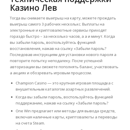
Казино Лев
Тогда вы снимаете выигрыш на карту, можете прождать
выигрыш самого 3 рабочих несколькс. Выплаты на
электронные и криптовалютные сервисы приходят
гораздо быстро – за несколько часов, а а и минут. Когда
вы забыли пароль, воспользуйтесь функцией
восстановления, нажав на ссылку «Забыли пароль?
Последовав инструкциям для установки нового пароля а
повторите попытку неподалеку. После успешной
авторизации вы сможете пополнять баланс, участвовать
а акциях и обозревать игровым процессом.
Champion Casino ― это крупная игровая площадка с
внушительным каталогом азартных развлечений.
Когда вы забыли пароль, воспользуйтесь функцией
поддержанию, нажав на ссылку «Забыли пароль?
One Win предлагает или методы для вывода средств,
включая наличные карты, криптовалюты а переводы
на счета Steam.