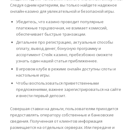
Следуя одним критериям, вы только найдете надежное
онлайн-казино для увлекательной и безопасной игры.
Убедитесь, что казино проводит популярные
платежные торцовочная, не взимает комиссий,
обеспечивает быстрые транзакции.
Детальнее про регистрацию, актуальные способы
оплату, вывод денег, бонусную программу и
ассортимент Стейк казино, пребезбожно сможете
узнать один нашей статьи приближеннее.
В игровом клубе в режиме онлайн доступны слоты и
настольные игры.
Чтобы воспользоваться приветственными
предложениями, важнее зарегистрироваться на сайте
и внести первый депозит.
Совершая ставки на деньги, пользователям приходится
предоставлять оператору собственные и банковские
сведения. Полученная от клиентов информация
размещается на отдельных серверах. Или передаче и