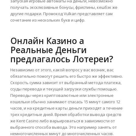
запуская игровые автоматы на деньги, невозможно
получать эксклюзивные бонусы, фриспины, кешбэк же
другие подарки. Промокод Vulkan представляет сам
сочетание из нескольких букв и цифр.
Онлайн Казино а
Реальные Деньги
предлагалось Лотереи?
Независимо от этого, какой вопрос у вас возник, вас
обязательно помогут решить его быстро же эффективно.
Скорость сумма зависит от выбранный метода платежа,
ссуды перевода и текущей загрузки службы помощью.
Переводы через криптовалютные или электронные
кошельки обычно занимают спасась 15 минут самого 12
часов, и на кредитные карты деньги приходят а течение
трех кредитные дней. Время обработки вывода средств
же Kent Casino либо варьироваться в зависимости от
выбранного способа вывода. Это например занять от
немногочисленных минут до многочисленных часов.