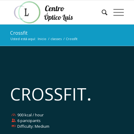
Crossfit
Usted está aquí:
Inicio
/
classes
/
Crossfit
CROSSFIT
.
900 kcal / hour
6 paricipants
Difficulty: Medium