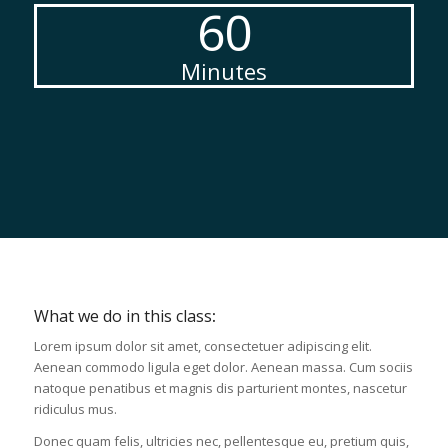
60
Minutes
What we do in this class
:
Lorem ipsum dolor sit amet, consectetuer adipiscing elit.
Aenean commodo ligula eget dolor. Aenean massa. Cum sociis
natoque penatibus et magnis dis parturient montes, nascetur
ridiculus mus.
Donec quam felis, ultricies nec, pellentesque eu, pretium quis,